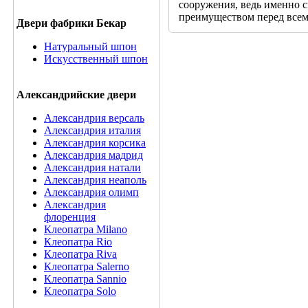
сооружения, ведь именно с
преимуществом перед всем
Двери фабрики Бекар
Натуральный шпон
Искусственный шпон
Александрийские двери
Александрия версаль
Александрия италия
Александрия корсика
Александрия мадрид
Александрия натали
Александрия неаполь
Александрия олимп
Александрия
флоренция
Клеопатра Milano
Клеопатра Rio
Клеопатра Riva
Клеопатра Salerno
Клеопатра Sannio
Клеопатра Solo