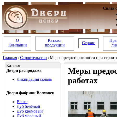
Связь 
О
Каталог
Пра
Сервис
Компании
продукции
ли
Главная
:
Строительство
: Меры предосторожности при строит
Каталог
Меры предос
Двери распродажа
работах
Ликвидация склада
Двери фабрики Волховец
Венге
Дуб белёный
Дуб кремовый
Дуб морёный