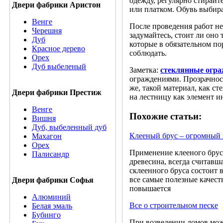
одежду, регулярно стирайт
Двери фабрики Аристон
или платком. Обувь выбир
Венге
После проведения работ н
Черешня
задумайтесь, стоит ли оно
Дуб
которые в обязательном по
Красное дерево
соблюдать.
Орех
Дуб выбеленый
Заметка:
стеклянные огра
ограждениями. Прозрачнос
же, такой материал, как с
Двери фабрики Престиж
на лестницу как элемент и
Венге
Похожие статьи:
Вишня
Дуб, выбеленный дуб
Клееный брус – огромный
Махагон
Орех
Применение клееного бруса
Палисандр
древесина, всегда считав
склеенного бруса состоит 
все самые полезные качеств
Двери фабрики Софья
повышается
Алюминий
Все о строительном песке
Белая эмаль
Бубинго
При возведении домов мож