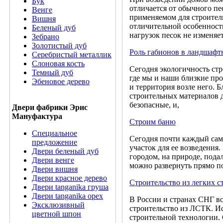
Бук
отличается от обычного пе
Венге
применяемом для строител
Вишня
отличительной особенность
Беленый дуб
нагрузок песок не изменяе
Зебрано
Золотистый дуб
Роль габионов в ландшафт
Серебристый металлик
Слоновая кость
Сегодня экологичность стр
Темный дуб
где мы и наши близкие пр
Эбеновое дерево
и территория возле него. 
строительных материалов 
безопасные, и,
Двери фабрики Эрис
Мануфактура
Строим баню
Специальное
Сегодня почти каждый сам
предложение
участок для ее возведения
Двери беленый дуб
городом, на природе, пода
Двери венге
можно развернуть прямо под
Двери вишня
Двери красное дерево
Строительство из легких 
Двери tanganika груша
Двери tanganika oрех
В России и странах СНГ вс
Эксклюзивный
строительство из ЛСТК. И
цветной шпон
строительной технологии. 