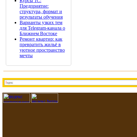
Курсы 1С:
Предприятие:
структура, формат и
результаты обучения
Варианты узких тем
для Telegram-канала о
Ближнем Востоке
Ремонт квартир: как
превратить жильё в
уютное пространство
мечты