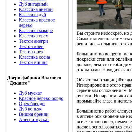
Дуб янтарный
Классика анегри
Классика дуб
Классика красное
дерево
Классика макоре
Вы строите небоскреб, но 
Классика орех
Самостоятельно заниматься
Тектон анегри
решились – помните о техн
Тектон клён
Тектон орех
Большинство веществ, испо
Классика сосна
покраски стен или оклейки
Тектон вишня
дольше, чем это необходим
открытыми. Находиться в н
Двери фабрики Волховец
Обязательно защищайте дых
"Деканто"
Игнорирование этого прави
серьезным осложнениям. М
Дуб мускат
очками. Испарения таких в
Красное дерево бордо
промывайте глаза и исполь
Орех бренди
Дуб коньяк
Большинство работ следует
Вишня бренди
в аптеке обыкновенные не
Анегри мускат
все же произошел, немедл
после воспользоваться см