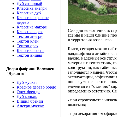
Дуб янтарный
Классика анегри
Классика дуб
Классика красное
дерево
Классика макоре
Сегодня экологичность стр
Классика орех
где мы и наши близкие пр
Тектон анегри
и территория возле него.
Тектон клён
Тектон орех
Благо, сегодня можно найт
Классика сосна
ландшафтного дизайна, с п
Тектон вишня
важно, надежные конструк
материалы: геотекстиль, г
конструкции, как габионы.
Двери фабрики Волховец
заполняется камнем. Чтоб
"Деканто"
эксплуатации, эффективны
опоры уже не часто испол
Дуб мускат
элементы на “отлично” сп
Красное дерево бордо
определенно эстетично. Се
Орех бренди
Дуб коньяк
- при строительстве инжен
Вишня бренди
водоемов;
Анегри мускат
- при декоративном оформл