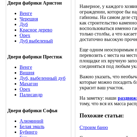
Двери фабрики Аристон
Наверное, у каждого хозяи
ограждении, которое бы на
Венге
габионы. На самом деле ст
Черешня
как строительство каменно
Дуб
воспользоваться именно г
Красное дерево
только столбы, а что касае
Орех
достаточно высокую прочн
Дуб выбеленый
Еще одним неоспоримым пр
перевозить с места на мес
Двери фабрики Престиж
площадке их вручную запол
соединяться под любым ук
Венге
Вишня
Важно указать, что необы
Дуб, выбеленный дуб
которые можно посадить бл
Махагон
украсит ваш участок.
Орех
Палисандр
На заметку: наши
раздвиж
тому, что вся их масса ра
Двери фабрики Софья
Похожие статьи:
Алюминий
Белая эмаль
Строим баню
Бубинго