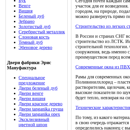
Бук
Сегодня почти каждый сам
Венге
участок для ее возведения
Вишня
городом, на природе, пода
Беленый дуб
можно развернуть прямо под
Зебрано
Строительство из легких 
Золотистый дуб
Серебристый металлик
В России и странах СНГ вс
Слоновая кость
строительство из ЛСТК. И
Темный дуб
строительной технологии. 
Эбеновое дерево
сооружения, ведь именно с
преимуществом перед всем
Двери фабрики Эрис
Современные окна из ПВ
Мануфактура
Рамы для современных око
Специальное
Поливинилхлорид – пластма
предложение
растворителям, щелочам, 
Двери беленый дуб
высокие показатели по шум
Двери венге
будет тепло, невзирая на с
Двери вишня
Двери красное дерево
Технические характерист
Двери tanganika груша
Двери tanganika oрех
По тому, из какого матери
Эксклюзивный
в свою очередь отражаетс
цветной шпон
определились наконец с вы