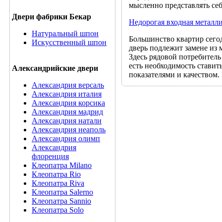
мысленно представлять себ
Двери фабрики Бекар
Недорогая входная металли
Натуральный шпон
Большинство квартир сегод
Искусственный шпон
дверь подлежит замене из 
Здесь рядовой потребитель
есть необходимость стави
Александрийские двери
показателями и качеством.
Александрия версаль
Александрия италия
Александрия корсика
Александрия мадрид
Александрия натали
Александрия неаполь
Александрия олимп
Александрия
флоренция
Клеопатра Milano
Клеопатра Rio
Клеопатра Riva
Клеопатра Salerno
Клеопатра Sannio
Клеопатра Solo