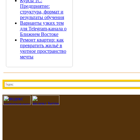
Курсы 1С:
Предприятие:
структура, формат и
результаты обучения
Варианты узких тем
для Telegram-канала о
Ближнем Востоке
Ремонт квартир: как
превратить жильё в
уютное пространство
мечты