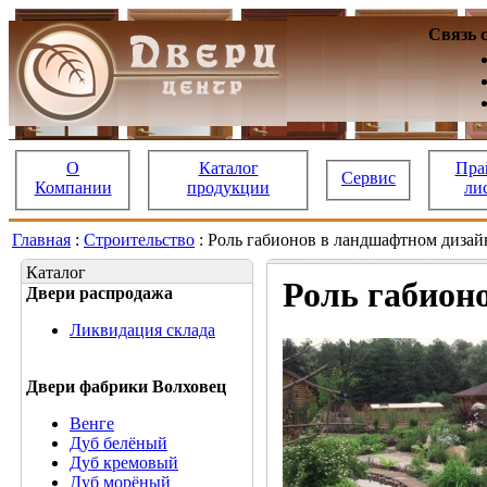
Связь 
О
Каталог
Пра
Сервис
Компании
продукции
ли
Главная
:
Строительство
: Роль габионов в ландшафтном диза
Каталог
Роль габион
Двери распродажа
Ликвидация склада
Двери фабрики Волховец
Венге
Дуб белёный
Дуб кремовый
Дуб морёный