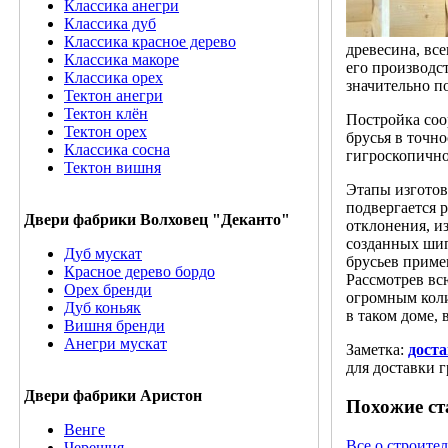
Классика анегри
Классика дуб
Классика красное дерево
древесина, вс
Классика макоре
его производст
Классика орех
значительно п
Тектон анегри
Тектон клён
Постройка соо
Тектон орех
брусья в точн
Классика сосна
гигроскопично
Тектон вишня
Этапы изготов
подвергается 
Двери фабрики Волховец "Деканто"
отклонения, и
созданных шип
Дуб мускат
брусьев приме
Красное дерево бордо
Рассмотрев вс
Орех бренди
огромным коли
Дуб коньяк
в таком доме, 
Вишня бренди
Анегри мускат
Заметка:
доста
для доставки 
Двери фабрики Аристон
Похожие ст
Венге
Все о строите
Черешня