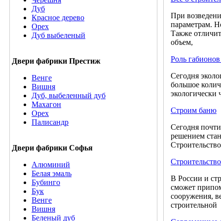
Дуб
При возведени
Красное дерево
параметрам. Н
Орех
Также отличит
Дуб выбеленый
объем,
Роль габионов
Двери фабрики Престиж
Сегодня эколо
Венге
большое колич
Вишня
экологически 
Дуб, выбеленный дуб
Махагон
Строим баню
Орех
Палисандр
Сегодня почти
решением стан
Строительство 
Двери фабрики Софья
Строительство
Алюминий
Белая эмаль
В России и ст
Бубинго
сможет припом
Бук
сооружения, в
Венге
строительной
Вишня
Беленый дуб