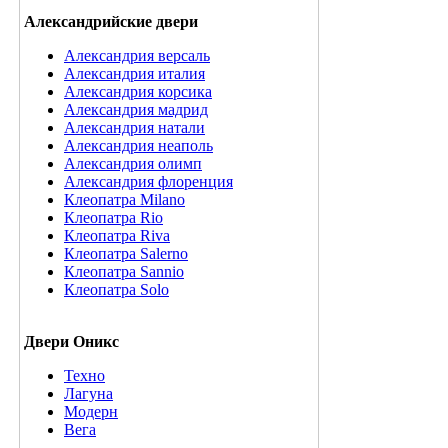
Александрийские двери
Александрия версаль
Александрия италия
Александрия корсика
Александрия мадрид
Александрия натали
Александрия неаполь
Александрия олимп
Александрия флоренция
Клеопатра Milano
Клеопатра Rio
Клеопатра Riva
Клеопатра Salerno
Клеопатра Sannio
Клеопатра Solo
Двери Оникс
Техно
Лагуна
Модерн
Вега