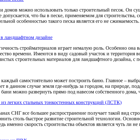
и домов можно использовать только строительный песок. Он су
е допускается, что бы в песке, применяемом для строительства,
ельной особенностью такого песка является его не сжимаемость. 
 в ландшафтном дизайне
гичность стройматериалов играет немалую роль. Особенно она в
ество времени. Имеются в виду садовый участок и территория во
чистых строительных материалов для ландшафтного дизайна, с п
 каждый самостоятельно может построить баню. Главное – выбра
ет в данном случае земля где-нибудь за городом, на природе, по
бани можно развернуть прямо под навесом собственного дома, чт
 из легких стальных тонкостенных конструкций (ЛСТК)
ранах СНГ все большее распространение получает такой вид стро
нить столь быстрое развитие строительной технологии. Основно
едь именно скорость строительства объектов является чуть ли н