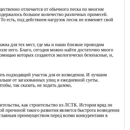
щественно отличается от обычного песка по многим
 содержалось большое количество различных примесей.
То есть, под действием нагрузок песок не изменяет свой
ажна для тех мест, где мы и наши близкие проводим
зле него. Благо, сегодня можно найти достаточно много
омощью которых создаются экологически безопасные, и,
ть подходящий участок для ее возведения. И лучшим
дальше от загазованных улиц и ежедневной суеты.
обы, так сказать, не ходить далеко,
ительства, как строительство из ЛСТК. История вряд ли
й причиной такого развития является быстрота возведения
е главным преимуществом перед всеми конкурентами в