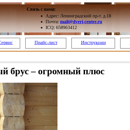
Связь с нами
:
Адрес: Ленинградский пр-т. д.18
Почта:
mail@dveri-center.ru
ICQ: 658963412
Сервис
Прайс-лист
Инструкции
й брус – огромный плюс