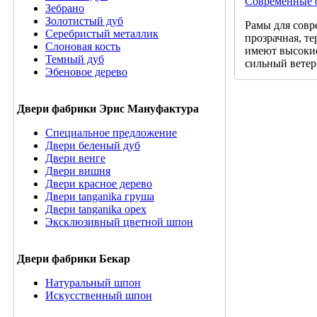
Современные 
Зебрано
Золотистый дуб
Рамы для совр
Серебристый металлик
прозрачная, т
Слоновая кость
имеют высокие
Темный дуб
сильный ветер
Эбеновое дерево
Двери фабрики Эрис Мануфактура
Специальное предложение
Двери беленый дуб
Двери венге
Двери вишня
Двери красное дерево
Двери tanganika груша
Двери tanganika oрех
Эксклюзивный цветной шпон
Двери фабрики Бекар
Натуральный шпон
Искусственный шпон