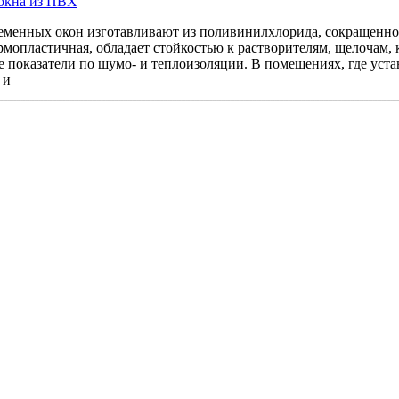
окна из ПВХ
еменных окон изготавливают из поливинилхлорида, сокращенно
ермопластичная, обладает стойкостью к растворителям, щелоча
 показатели по шумо- и теплоизоляции. В помещениях, где устан
 и