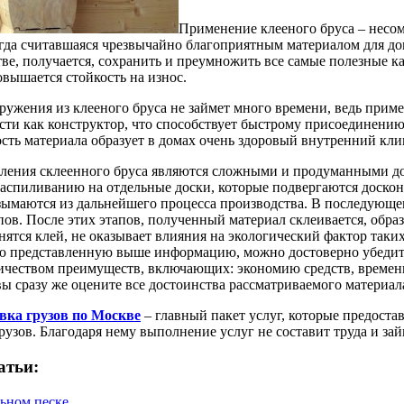
Применение клееного бруса – несом
егда считавшаяся чрезвычайно благоприятным материалом для дом
ве, получается, сохранить и преумножить все самые полезные кач
овышается стойкость на износ.
ружения из клееного бруса не займет много времени, ведь прим
ости как конструктор, что способствует быстрому присоединени
сть материала образует в домах очень здоровый внутренний кли
ления склеенного бруса являются сложными и продуманными до 
распиливанию на отдельные доски, которые подвергаются доскон
зымаются из дальнейшего процесса производства. В последующе
ов. После этих этапов, полученный материал склеивается, образу
нятся клей, не оказывает влияния на экологический фактор таки
ю представленную выше информацию, можно достоверно убедитьс
чеством преимуществ, включающих: экономию средств, времени
вы сразу же оцените все достоинства рассматриваемого материал
вка грузов по Москве
– главный пакет услуг, которые предоста
грузов. Благодаря нему выполнение услуг не составит труда и за
атьи:
льном песке