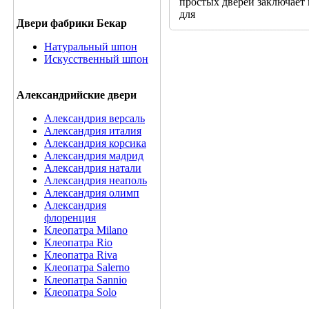
простых дверей заключает 
для
Двери фабрики Бекар
Натуральный шпон
Искусственный шпон
Александрийские двери
Александрия версаль
Александрия италия
Александрия корсика
Александрия мадрид
Александрия натали
Александрия неаполь
Александрия олимп
Александрия
флоренция
Клеопатра Milano
Клеопатра Rio
Клеопатра Riva
Клеопатра Salerno
Клеопатра Sannio
Клеопатра Solo