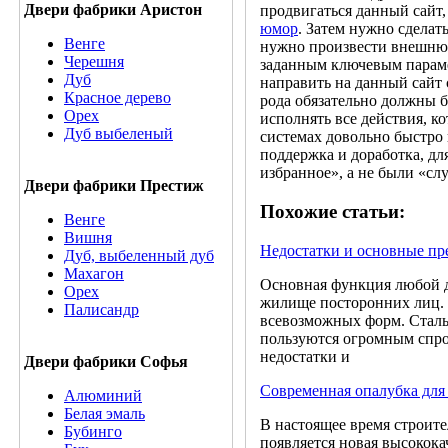
Двери фабрики Аристон
продвигаться данный сайт,
юмор
. Затем нужно сделат
Венге
нужно произвести внешнюю
Черешня
заданным ключевым парамет
Дуб
направить на данный сайт 
Красное дерево
рода обязательно должны 
Орех
исполнять все действия, 
Дуб выбеленый
системах довольно быстро 
поддержка и доработка, дл
избранное», а не были «с
Двери фабрики Престиж
Похожие статьи:
Венге
Вишня
Недостатки и основные пр
Дуб, выбеленный дуб
Махагон
Основная функция любой д
Орех
жилище посторонних лиц. 
Палисандр
всевозможных форм. Сталь
пользуются огромным спрос
недостатки и
Двери фабрики Софья
Современная опалубка для
Алюминий
Белая эмаль
В настоящее время строит
Бубинго
появляется новая высокок