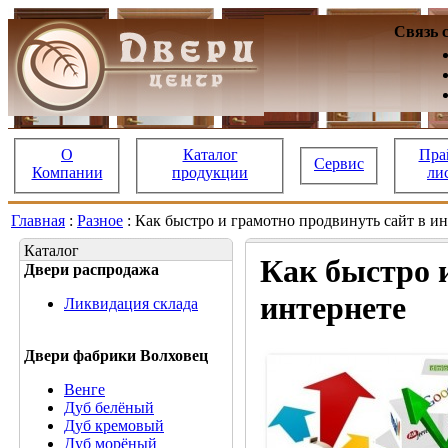
Связь 
О
Каталог
Пра
Сервис
Компании
продукции
ли
Главная
:
Разное
: Как быстро и грамотно продвинуть сайт в и
Каталог
Как быстро 
Двери распродажа
интернете
Ликвидация склада
Двери фабрики Волховец
Венге
Дуб белёный
Дуб кремовый
Дуб морёный