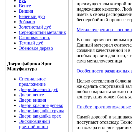
Бук
преимуществом которой пе
Венге
надлежащее качество. Люба
Вишня
иметь в своем распоряжен
Беленый дуб
бесперебойный процесс ст
Зебрано
Золотистый дуб
Металлочерепица – основн
Серебристый металлик
Слоновая кость
В наше время основным кр
Темный дуб
Данный материал считаетс
Эбеновое дерево
создания качественной и в
особых правил для того, ч
сама металлочерепица
Двери фабрики Эрис
Мануфактура
Особенности раздвижных 
Специальное
Целью остекления балкона
предложение
же сделать спортивный зал
Двери беленый дуб
любого варианта можно под
Двери венге
конструкция может быть хо
Двери вишня
Двери красное дерево
Ликбез: противопожарные
Двери tanganika груша
Двери tanganika oрех
Самой дорогой и защищаемо
Эксклюзивный
поступают отовсюду. Техн
цветной шпон
от пожара и огня в здани