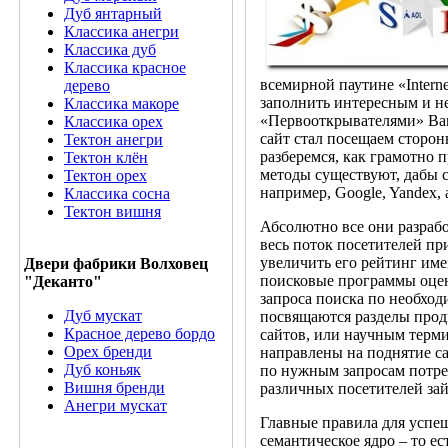
Дуб янтарный
Классика анегри
Классика дуб
Классика красное
всемирной паутине «Interne
дерево
заполнить интересным и не
Классика макоре
«Первооткрывателями» Ваше
Классика орех
сайт стал посещаем сторо
Тектон анегри
разберемся, как грамотно 
Тектон клён
методы существуют, дабы с
Тектон орех
например, Google, Yandex, 
Классика сосна
Тектон вишня
Абсолютно все они разрабо
весь поток посетителей пр
увеличить его рейтинг име
Двери фабрики Волховец
поисковые программы оцен
"Деканто"
запроса поиска по необход
Дуб мускат
посвящаются разделы прод
Красное дерево бордо
сайтов, или научным терм
Орех бренди
направлены на поднятие са
Дуб коньяк
по нужным запросам потре
Вишня бренди
различных посетителей зай
Анегри мускат
Главные правила для успе
семантическое ядро – то е