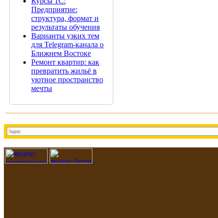
Курсы 1С:
Предприятие:
структура, формат и
результаты обучения
Варианты узких тем
для Telegram-канала о
Ближнем Востоке
Ремонт квартир: как
превратить жильё в
уютное пространство
мечты