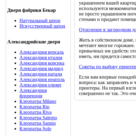
украшением вашей квартиры
используются межкомнатные
Двери фабрики Бекар
не просто украшением инт
стенами и придают помещ
Натуральный шпон
Искусственный шпон
Отопление в загородном д
Жить в собственном доме,
Александрийские двери
мечтают многие горожане. 
привычных им удобств: ото
Александрия версаль
иметь, им придется самосто
Александрия италия
Александрия корсика
Советы по выбору принтер
Александрия мадрид
Александрия натали
Если вам впервые понадоби
Александрия неаполь
вопроса: как заправлять и
Александрия олимп
принтеры. На первый взгля
Александрия
совершенно не так. Это о
флоренция
Клеопатра Milano
Клеопатра Rio
Клеопатра Riva
Клеопатра Salerno
Клеопатра Sannio
Клеопатра Solo