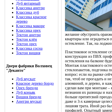
Дуб янтарный
Классика анегри
Классика дуб
Классика красное
дерево
Классика макоре
Классика орех
желание обустроить оранже
Тектон анегри
квартиры или оградиться о
Тектон клён
остекление. Так, на лоджи
Тектон орех
Классика сосна
Пластиковое остекление се
Тектон вишня
конструкции из ПВХ профи
остекления на балконе буд
Монтаж пластикового осте
Двери фабрики Волховец
стеклопакетов, подгонка п
"Деканто"
вопрос: если на рынке сей
Дуб мускат
так, чтоб не прогадать и 
Красное дерево бордо
алюминий, и дерево, и каж
Орех бренди
сделан вам при монтаже – 
Дуб коньяк
незнания их разницы и наз
Вишня бренди
больше препятсвий преодол
Анегри мускат
даже и 3-х камерные целесо
лишняя трата. Иной раз б
профилей. Опытный замерщ