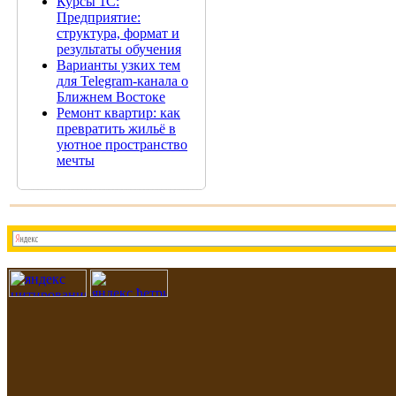
Курсы 1С:
Предприятие:
структура, формат и
результаты обучения
Варианты узких тем
для Telegram-канала о
Ближнем Востоке
Ремонт квартир: как
превратить жильё в
уютное пространство
мечты