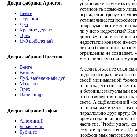
Двери фабрики Аристон
установке и отметить сущ
установить возможно лишь
Венге
ограждение требуется укр
Черешня
устанавливается повсемест
Дуб
подразумевают именно пла
Красное дерево
ли у него недостатки? Как
Орех
долговечный, и отлично из
Дуб выбеленый
недостатки конечно имеют
линию балконного парапета
ограждения не совпадает,
Двери фабрики Престиж
металлическую систему кр
Венге
А если вы хотите сэкономит
Вишня
недорогого раздвижного о
Дуб, выбеленный дуб
своей минимальной “холодн
Махагон
пластика, что позволяет с
Орех
и бетонные(актуальный воп
Палисандр
что позволяет вставить ок
света. А ещё алюминий мо
пластиковых влетит вам в
Двери фабрики Софья
параллельно друг другу. О
время года не используютс
Алюминий
чаепитие. Чтобы узнать ко
Белая эмаль
ему все предпочтения. Исх
Бубинго
необходимых материалов и 