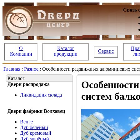
Связь 
О
Каталог
Пра
Сервис
Компании
продукции
ли
Главная
:
Разное
: Особенности раздвижных алюминиевых сист
Каталог
Особенност
Двери распродажа
систем балк
Ликвидация склада
Двери фабрики Волховец
Венге
Дуб белёный
Дуб кремовый
Дуб морёный