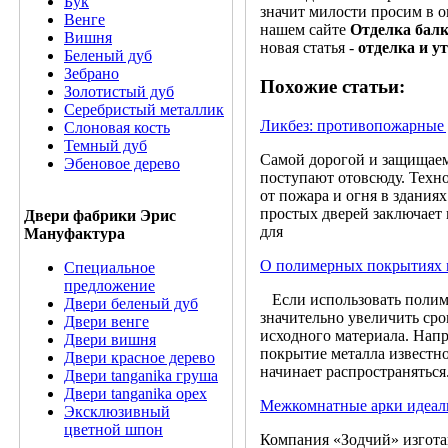
Бук
значит милости просим в 
Венге
нашем сайте
Отделка бал
Вишня
новая статья -
отделка и ут
Беленый дуб
Зебрано
Похожие статьи:
Золотистый дуб
Серебристый металлик
Ликбез: противопожарные
Слоновая кость
Темный дуб
Самой дорогой и защищаемо
Эбеновое дерево
поступают отовсюду. Техн
от пожара и огня в здани
простых дверей заключает 
Двери фабрики Эрис
для
Мануфактура
О полимерных покрытиях 
Специальное
предложение
Если использовать полиме
Двери беленый дуб
значительно увеличить сро
Двери венге
исходного материала. Напр
Двери вишня
покрытие металла известно
Двери красное дерево
начинает распространять
Двери tanganika груша
Двери tanganika oрех
Межкомнатные арки идеаль
Эксклюзивный
цветной шпон
Компания «Зодчий» изгота