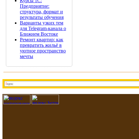
Курсы 1С:
Предприятие:
структура, формат и
результаты обучения
Варианты узких тем
для Telegram-канала о
Ближнем Востоке
Ремонт квартир: как
превратить жильё в
уютное пространство
мечты