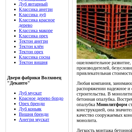
Дуб янтарный
Классика анегри
Классика дуб
Классика красное
дерево
Классика макоре
Классика орех
Тектон анегри
Тектон клён
Тектон орех
Классика сосна
Тектон вишня
ошеломительное развитие,
производителей, безуслов
привлекательная стоимость
Двери фабрики Волховец
"Деканто"
Любая компания, занимающа
распоряжении надежное и 
Дуб мускат
строительства. В монолит
Красное дерево бордо
бетонная опалубка. Востр
Орех бренди
опалубка
Монолитформ
с
Дуб коньяк
конструкцией, она значите
Вишня бренди
качество сооружаемых конс
Анегри мускат
монолита.
Легкость монтажа бетонно