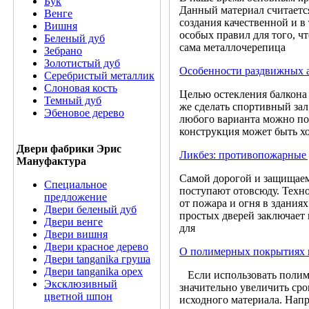
Бук
Данный материал считаетс
Венге
создания качественной и в
Вишня
особых правил для того, ч
Беленый дуб
сама металлочерепица
Зебрано
Золотистый дуб
Особенности раздвижных 
Серебристый металлик
Слоновая кость
Целью остекления балкона
Темный дуб
же сделать спортивный зал
Эбеновое дерево
любого варианта можно под
конструкция может быть хо
Двери фабрики Эрис
Ликбез: противопожарные
Мануфактура
Самой дорогой и защищаемо
Специальное
поступают отовсюду. Техн
предложение
от пожара и огня в здани
Двери беленый дуб
простых дверей заключает 
Двери венге
для
Двери вишня
Двери красное дерево
О полимерных покрытиях 
Двери tanganika груша
Двери tanganika oрех
Если использовать полиме
Эксклюзивный
значительно увеличить сро
цветной шпон
исходного материала. Напр