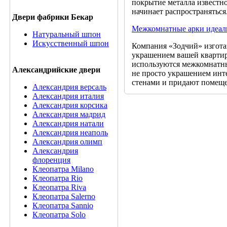
покрытие металла известно
начинает распространять
Двери фабрики Бекар
Межкомнатные арки идеаль
Натуральный шпон
Искусственный шпон
Компания «Зодчий» изгота
украшением вашей квартиры
используются межкомнатные
Александрийские двери
не просто украшением инт
стенами и придают помещ
Александрия версаль
Александрия италия
Александрия корсика
Александрия мадрид
Александрия натали
Александрия неаполь
Александрия олимп
Александрия
флоренция
Клеопатра Milano
Клеопатра Rio
Клеопатра Riva
Клеопатра Salerno
Клеопатра Sannio
Клеопатра Solo