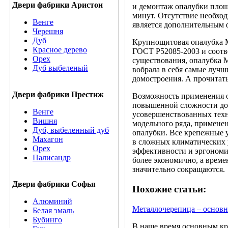
Двери фабрики Аристон
и демонтаж опалубки площа
минут. Отсутствие необхо
Венге
является дополнительным 
Черешня
Дуб
Крупнощитовая опалубка М
Красное дерево
ГОСТ Р52085-2003 и соотве
Орех
существования, опалубка 
Дуб выбеленый
вобрала в себя самые лучш
домостроения. А прочитат
Двери фабрики Престиж
Возможность применения 
повышенной сложности дос
Венге
усовершенствованных техн
Вишня
модельного ряда, примене
Дуб, выбеленный дуб
опалубки. Все крепежные 
Махагон
в сложных климатических у
Орех
эффективности и эргоном
Палисандр
более экономично, а време
значительно сокращаются.
Двери фабрики Софья
Похожие статьи:
Алюминий
Металлочерепица – основн
Белая эмаль
Бубинго
В наше время основным кр