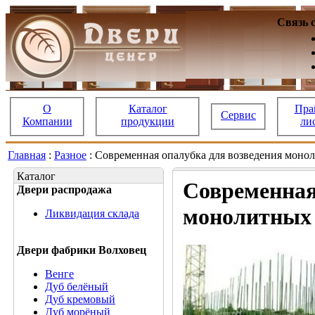
Связь 
О
Каталог
Пра
Сервис
Компании
продукции
ли
Главная
:
Разное
: Современная опалубка для возведения моно
Каталог
Современная
Двери распродажа
монолитных 
Ликвидация склада
Двери фабрики Волховец
Венге
Дуб белёный
Дуб кремовый
Дуб морёный