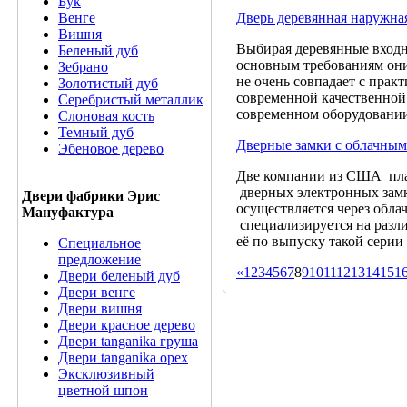
Бук
Венге
Дверь деревянная наружная
Вишня
Выбирая деревянные входны
Беленый дуб
основным требованиям они 
Зебрано
не очень совпадает с прак
Золотистый дуб
современной качественной 
Серебристый металлик
современном оборудовани
Слоновая кость
Темный дуб
Дверные замки с облачным
Эбеновое дерево
Две компании из США пла
дверных электронных замк
Двери фабрики Эрис
осуществляется через обла
Мануфактура
специализируется на разл
её по выпуску такой сер
Специальное
предложение
«
1
2
3
4
5
6
7
8
9
10
11
12
13
14
15
1
Двери беленый дуб
Двери венге
Двери вишня
Двери красное дерево
Двери tanganika груша
Двери tanganika oрех
Эксклюзивный
цветной шпон