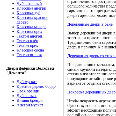
ограниченного пространст
Дуб янтарный
большого количества пред
Классика анегри
гармошка – это прекрасны
Классика дуб
дверь гармошка может име
Классика красное
дерево
Деревянные двери в бане
Классика макоре
Классика орех
Выбор деревянной двери в 
Тектон анегри
эстетика и практичность по
Тектон клён
Традиционно бани строятся
Тектон орех
дверь в парилку. К внешне
Классика сосна
Тектон вишня
Деревянная дверь со стекл
По сравнению с металлом, 
Двери фабрики Волховец
самый хрупкий материал дл
"Деканто"
стекла в изготовлении сов
популярное дизайнерское р
Дуб мускат
вариантов отделки стекля
Красное дерево бордо
Орех бренди
Покраска деревянных двер
Дуб коньяк
Вишня бренди
Чтобы покрасить деревянну
Анегри мускат
Существует очень много ра
эффект необходимо получит
водной основе, поэтому он