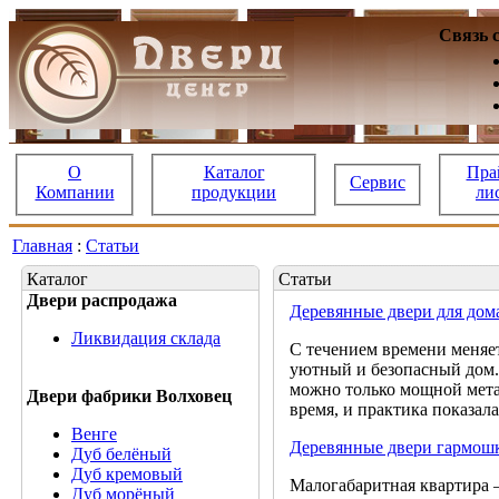
Связь 
О
Каталог
Пра
Сервис
Компании
продукции
ли
Главная
:
Статьи
Каталог
Статьи
Двери распродажа
Деревянные двери для дом
Ликвидация склада
С течением времени меняет
уютный и безопасный дом. 
можно только мощной мета
Двери фабрики Волховец
время, и практика показал
Венге
Деревянные двери гармош
Дуб белёный
Дуб кремовый
Малогабаритная квартира –
Дуб морёный