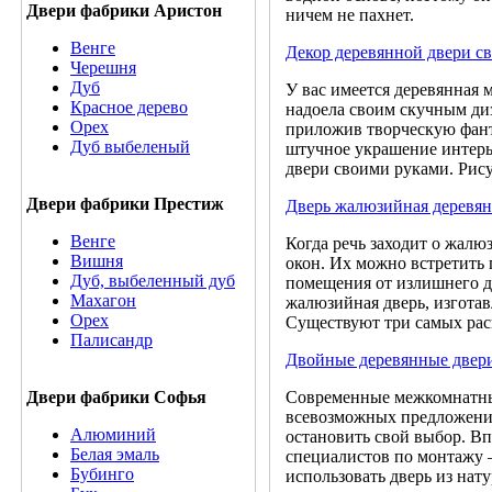
Двери фабрики Аристон
ничем не пахнет.
Венге
Декор деревянной двери с
Черешня
Дуб
У вас имеется деревянная 
Красное дерево
надоела своим скучным диз
Орех
приложив творческую фант
Дуб выбеленый
штучное украшение интерье
двери своими руками. Рис
Двери фабрики Престиж
Дверь жалюзийная деревян
Венге
Когда речь заходит о жалю
Вишня
окон. Их можно встретить 
Дуб, выбеленный дуб
помещения от излишнего д
Махагон
жалюзийная дверь, изготав
Орех
Существуют три самых ра
Палисандр
Двойные деревянные двер
Двери фабрики Софья
Современные межкомнатные
всевозможных предложений
Алюминий
остановить свой выбор. Вп
Белая эмаль
специалистов по монтажу –
Бубинго
использовать дверь из нат