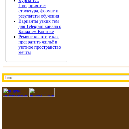
Курсы 1С:
Предприятие:
структура, формат и
результаты обучения
Варианты узких тем
для Telegram-канала о
Ближнем Востоке
Ремонт квартир: как
превратить жильё в
уютное пространство
мечты