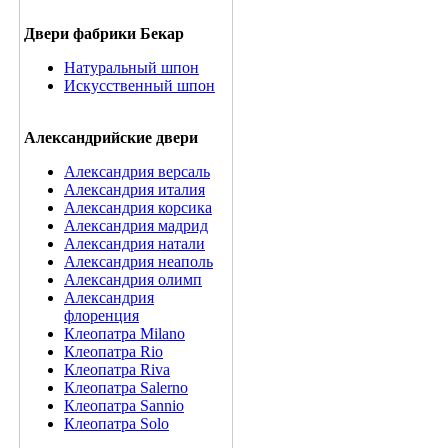
Двери фабрики Бекар
Натуральный шпон
Искусственный шпон
Александрийские двери
Александрия версаль
Александрия италия
Александрия корсика
Александрия мадрид
Александрия натали
Александрия неаполь
Александрия олимп
Александрия
флоренция
Клеопатра Milano
Клеопатра Rio
Клеопатра Riva
Клеопатра Salerno
Клеопатра Sannio
Клеопатра Solo