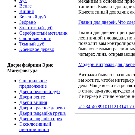
Бук
механизм в основном прио
Венге
тишины. Бывают доводчики
Вишня
Качественный доводчик ак
Беленый дуб
Зебрано
Глазки для дверей. Что сле
Золотистый дуб
Глазки для дверей при пра
Серебристый металлик
лестничной площадки, но и
Слоновая кость
позволит вам контролиров
Темный дуб
бывают самыми различными
Эбеновое дерево
четырех линз, открывающе
Модерн-витражи для двер
Двери фабрики Эрис
Мануфактура
Витражи бывают разных сти
вы хотите, чтобы интерьер
Специальное
дела. Чаще всего встреча
предложение
в стиле ар-нуво, арт-деко
Двери беленый дуб
Интерьер в стиле модерн н
Двери венге
Двери вишня
«
1
2
3
4
5
6
7
8
9
10
11
12
13
14
15
1
Двери красное дерево
Двери tanganika груша
Двери tanganika oрех
Эксклюзивный
цветной шпон