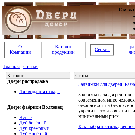
Связь 
О
Каталог
Пра
Сервис
Компании
продукции
ли
Главная
:
Статьи
Каталог
Статьи
Двери распродажа
Задвижки для дверей. Раз
Ликвидация склада
Задвижки для дверей при г
современном мире человек
безопасности и безопаснос
Двери фабрики Волховец
укрепить его и сохранить 
минимальный риск
Венге
Дуб белёный
Как выбрать стиль дверног
Дуб кремовый
Дуб морёный