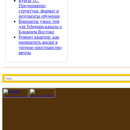
Курсы 1С:
Предприятие:
структура, формат и
результаты обучения
Варианты узких тем
для Telegram-канала о
Ближнем Востоке
Ремонт квартир: как
превратить жильё в
уютное пространство
мечты