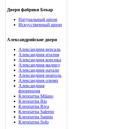
Двери фабрики Бекар
Натуральный шпон
Искусственный шпон
Александрийские двери
Александрия версаль
Александрия италия
Александрия корсика
Александрия мадрид
Александрия натали
Александрия неаполь
Александрия олимп
Александрия
флоренция
Клеопатра Milano
Клеопатра Rio
Клеопатра Riva
Клеопатра Salerno
Клеопатра Sannio
Клеопатра Solo