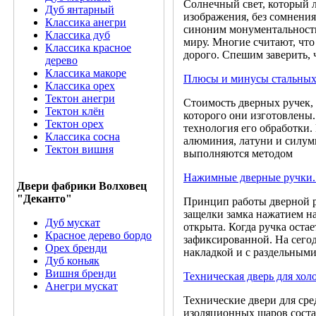
Солнечный свет, который 
Дуб янтарный
изображения, без сомнения
Классика анегри
синоним монументальности
Классика дуб
миру. Многие считают, что
Классика красное
дорого. Спешим заверить, 
дерево
Классика макоре
Плюсы и минусы стальных
Классика орех
Тектон анегри
Стоимость дверных ручек, 
Тектон клён
которого они изготовлены.
Тектон орех
технология его обработки
Классика сосна
алюминия, латуни и силуми
Тектон вишня
выполняются методом
Нажимные дверные ручки
Двери фабрики Волховец
"Деканто"
Принцип работы дверной р
защелки замка нажатием на 
Дуб мускат
открыта. Когда ручка оста
Красное дерево бордо
зафиксированной. На сего
Орех бренди
накладкой и с раздельными
Дуб коньяк
Вишня бренди
Техническая дверь для хо
Анегри мускат
Технические двери для ср
изоляционных шаров соста