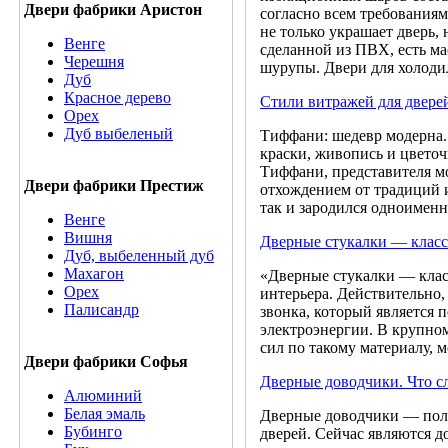
Двери фабрики Аристон
согласно всем требования
не только украшает дверь,
Венге
сделанной из ПВХ, есть м
Черешня
шурупы. Двери для холод
Дуб
Красное дерево
Стили витражей для двере
Орех
Дуб выбеленый
Тиффани: шедевр модерна.
краски, живопись и цвето
Тиффани, представителя м
Двери фабрики Престиж
отхождением от традиций 
так и зародился одноимен
Венге
Вишня
Дверные стукалки — класс
Дуб, выбеленный дуб
Махагон
«Дверные стукалки — клас
Орех
интерьера. Действительно,
Палисандр
звонка, который является
электроэнергии. В крупном
сил по такому материалу, 
Двери фабрики Софья
Дверные доводчики. Что сл
Алюминий
Белая эмаль
Дверные доводчики — поле
Бубинго
дверей. Сейчас являются 