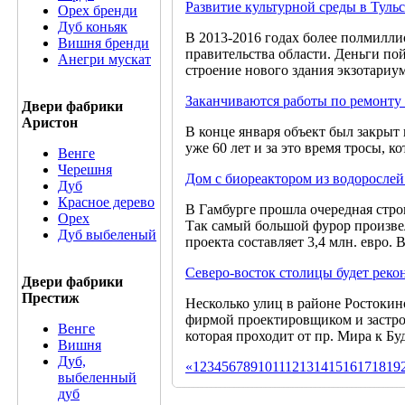
Развитие культурной среды в Тульс
Орех бренди
Дуб коньяк
В 2013-2016 годах более полмиллио
Вишня бренди
правительства области. Деньги по
Анегри мускат
строение нового здания экзотариум
Заканчиваются работы по ремонту
Двери фабрики
Аристон
В конце января объект был закрыт 
уже 60 лет и за это время тросы, 
Венге
Черешня
Дом с биореактором из водорослей
Дуб
Красное дерево
В Гамбурге прошла очередная стро
Орех
Так самый большой фурор произвел
Дуб выбеленый
проекта составляет 3,4 млн. евро. 
Северо-восток столицы будет реко
Двери фабрики
Престиж
Несколько улиц в районе Ростокин
фирмой проектировщиком и застро
Венге
которая проходит от пр. Мира к Бу
Вишня
Дуб,
«
1
2
3
4
5
6
7
8
9
10
11
12
13
14
15
16
17
18
19
выбеленный
дуб