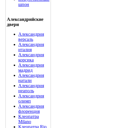
шпон
Александрийские
двери
Александрия
версаль
Александрия
италия
Александрия
корсика
Александрия
мадрид
Александрия
натали
Александрия
неаполь
Александрия
олимп
Александрия
флоренция
Клеопатра
Milano
Клеопатра Rio