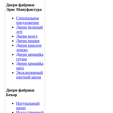
Двери фабрики
Эрис Мануфактура
Специальное
предложение
Двери беленый
дуб
Двери венге
Двери вишня
Двери красное
дерево
Двери tanganika
груша
Двери tanganika
oрех
Эксклюзивный
цветной шпон
Двери фабрики
Бекар
Натуральный
шпон
Искусственный