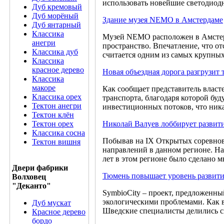
использовать новейшие светодиод
Дуб кремовый
Дуб морёный
Здание музея NEMO в Амстердаме
Дуб янтарный
Классика
Музей NEMO расположен в Амстерд
анегри
пространство. Впечатление, что о
Классика дуб
считается одним из самых крупны
Классика
красное дерево
Новая объездная дорога разгрузит
Классика
макоре
Как сообщает представитель власт
Классика орех
транспорта, благодаря которой буд
Тектон анегри
инвестиционных потоков, что ника
Тектон клён
Тектон орех
Николай Валуев лоббирует развит
Классика сосна
Побывав на IX Открытых соревнова
Тектон вишня
направлений в данном регионе. На
лет в этом регионе было сделано м
Двери фабрики
Тюмень повышает уровень развити
Волховец
"Деканто"
SymbioCity – проект, предложенн
экологическими проблемами. Как в
Дуб мускат
Шведские специалисты делились св
Красное дерево
бордо