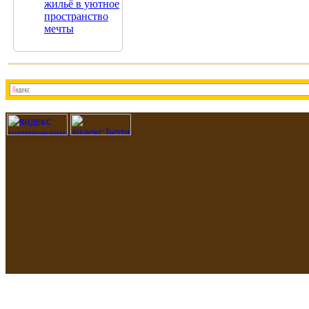
жильё в уютное
пространство
мечты