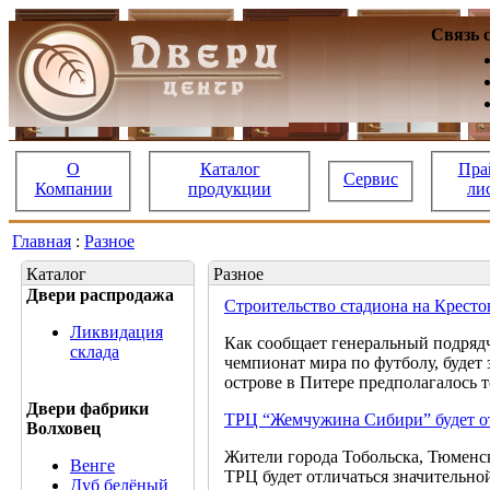
Связь 
О
Каталог
Пра
Сервис
Компании
продукции
ли
Главная
:
Разное
Каталог
Разное
Двери распродажа
Строительство стадиона на Кресто
Ликвидация
Как сообщает генеральный подрядч
склада
чемпионат мира по футболу, будет
острове в Питере предполагалось т
Двери фабрики
ТРЦ “Жемчужина Сибири” будет отк
Волховец
Жители города Тобольска, Тюменск
Венге
ТРЦ будет отличаться значительно
Дуб белёный