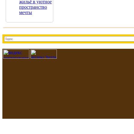
жильё в уютное
пространство
мечты