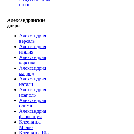
шпон
Александрийские
двери
Александрия
версаль
Александрия
италия
Александрия
корсика
Александрия
мадрид
Александрия
натали
Александрия
неаполь
Александрия
олимп
Александрия
флоренция
Клеопатра
Milano
Клеопатра Rio