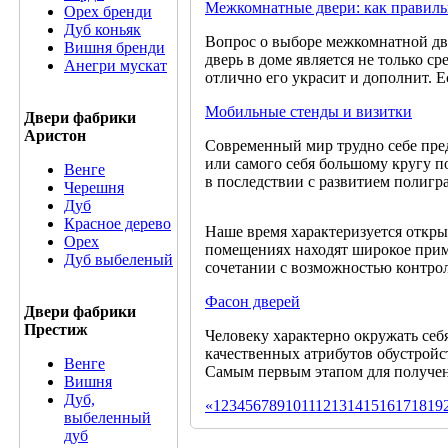
Межкомнатные двери: как правиль
Орех бренди
Дуб коньяк
Вопрос о выборе межкомнатной двер
Вишня бренди
дверь в доме является не только с
Анегри мускат
отлично его украсит и дополнит. Е
Мобильные стенды и визитки
Двери фабрики
Аристон
Современный мир трудно себе предс
или самого себя большому кругу п
Венге
в последствии с развитием полигр
Черешня
Дуб
Красное дерево
Наше время характеризуется откры
Орех
помещениях находят широкое прим
Дуб выбеленый
сочетании с возможностью контрол
Фасон дверей
Двери фабрики
Престиж
Человеку характерно окружать себ
качественных атрибутов обустройс
Венге
Самым первым этапом для получен
Вишня
Дуб,
«
1
2
3
4
5
6
7
8
9
10
11
12
13
14
15
16
17
18
19
выбеленный
дуб