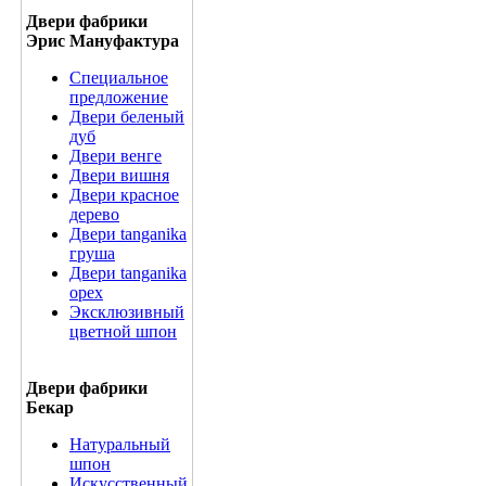
Двери фабрики
Эрис Мануфактура
Специальное
предложение
Двери беленый
дуб
Двери венге
Двери вишня
Двери красное
дерево
Двери tanganika
груша
Двери tanganika
oрех
Эксклюзивный
цветной шпон
Двери фабрики
Бекар
Натуральный
шпон
Искусственный