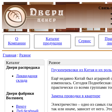
Связь 
О
Каталог
Пра
Сервис
Компании
продукции
ли
Главная
:
Разное
Каталог
Разное
Двери распродажа
Грузоперевозки из Китая и их роль
Ликвидация
Ещё недавно Китай был аграрной с
склада
изменилась. Сегодня Поднебесная 
практически со всеми группами то
Двери фабрики
Замена проводки в квартире
Волховец
Электричество – одно из самых гл
Венге
так или иначе, зависит от него. Э
Дуб белёный