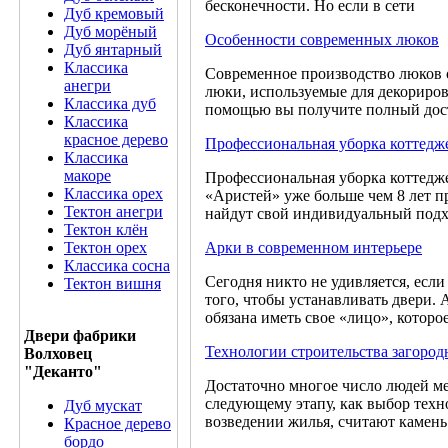
бесконечности. Но если в сети
Дуб кремовый
Дуб морёный
Особенности современных люков
Дуб янтарный
Классика
Современное производство люков о
анегри
люки, используемые для декориров
Классика дуб
помощью вы получите полный дос
Классика
красное дерево
Профессиональная уборка коттедж
Классика
макоре
Профессиональная уборка коттедже
Классика орех
«Аристей» уже больше чем 8 лет п
Тектон анегри
найдут свой индивидуальный подх
Тектон клён
Тектон орех
Арки в современном интерьере
Классика сосна
Сегодня никто не удивляется, если
Тектон вишня
того, чтобы устанавливать двери.
обязана иметь свое «лицо», которо
Двери фабрики
Технологии строительства загород
Волховец
"Деканто"
Достаточно многое число людей меч
следующему этапу, как выбор тех
Дуб мускат
возведении жилья, считают камень
Красное дерево
бордо