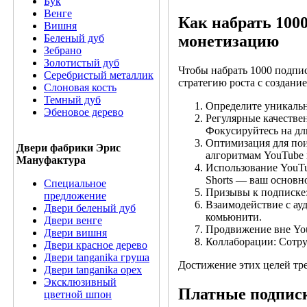
Бук
Венге
Как набрать 100
Вишня
монетизацию
Беленый дуб
Зебрано
Золотистый дуб
Чтобы набрать 1000 подпи
Серебристый металлик
стратегию роста с создани
Слоновая кость
Темный дуб
Определите уникально
Эбеновое дерево
Регулярные качестве
Фокусируйтесь на дли
Оптимизация для пои
Двери фабрики Эрис
алгоритмам YouTube 
Мануфактура
Использование YouTub
Shorts — ваш основн
Специальное
Призывы к подписке:
предложение
Взаимодействие с ау
Двери беленый дуб
комьюнити.
Двери венге
Продвижение вне You
Двери вишня
Коллаборации: Сотру
Двери красное дерево
Двери tanganika груша
Достижение этих целей тре
Двери tanganika oрех
Эксклюзивный
Платные подписки
цветной шпон