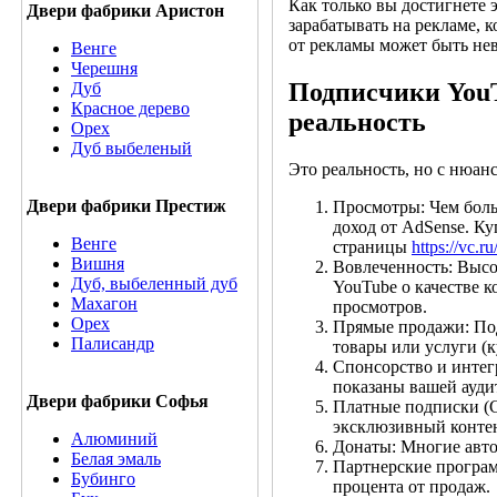
Как только вы достигнете э
Двери фабрики Аристон
зарабатывать на рекламе, 
от рекламы может быть не
Венге
Черешня
Подписчики YouT
Дуб
Красное дерево
реальность
Орех
Дуб выбеленый
Это реальность, но с нюан
Двери фабрики Престиж
Просмотры: Чем боль
доход от AdSense. Ку
Венге
страницы
https://vc.
Вишня
Вовлеченность: Высо
Дуб, выбеленный дуб
YouTube о качестве 
Махагон
просмотров.
Орех
Прямые продажи: Под
Палисандр
товары или услуги (к
Спонсорство и интег
показаны вашей ауди
Двери фабрики Софья
Платные подписки (С
эксклюзивный контен
Алюминий
Донаты: Многие авто
Белая эмаль
Партнерские программ
Бубинго
процента от продаж.