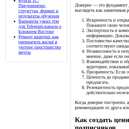
Курсы 1С:
Доверие — это фундамент 
Предприятие:
выглядеть как навязчивая 
структура, формат и
результаты обучения
Искренность и откры
Варианты узких тем
Покажите свою челов
для Telegram-канала о
Экспертность и комп
Ближнем Востоке
информацию. Доказыв
Ремонт квартир: как
Постоянство качества
превратить жильё в
соответствуют ожида
уютное пространство
Независимость и непр
мечты
мнение, даже если о
Взаимодействие и об
аудитории, показывай
Прозрачность: Если э
Ценность до продажи
предлагать.
Релевантность предл
действительно полез
Когда доверие построено, 
рекомендацию от друга или
Как создать цен
подписчиков