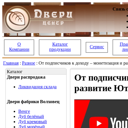
Связь 
О
Каталог
Пра
Сервис
Компании
продукции
ли
Главная
:
Разное
: От подписчиков к доходу – монетизация и р
Каталог
От подписчик
Двери распродажа
развитие Ют
Ликвидация склада
Двери фабрики Волховец
Венге
Дуб белёный
Дуб кремовый
Дуб морёный