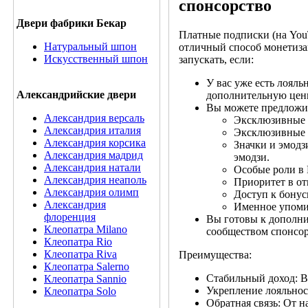
спонсорство
Двери фабрики Бекар
Платные подписки (на YouT
Натуральный шпон
отличный способ монетизац
Искусственный шпон
запускать, если:
У вас уже есть лояль
Александрийские двери
дополнительную цен
Вы можете предложи
Александрия версаль
Эксклюзивные в
Александрия италия
Эксклюзивные 
Александрия корсика
Значки и эмодз
Александрия мадрид
эмодзи.
Александрия натали
Особые роли в D
Александрия неаполь
Приоритет в от
Александрия олимп
Доступ к бонус
Александрия
Именное упоми
флоренция
Вы готовы к дополни
Клеопатра Milano
сообществом спонсор
Клеопатра Rio
Клеопатра Riva
Преимущества:
Клеопатра Salerno
Стабильный доход: В 
Клеопатра Sannio
Укрепление лояльнос
Клеопатра Solo
Обратная связь: От н