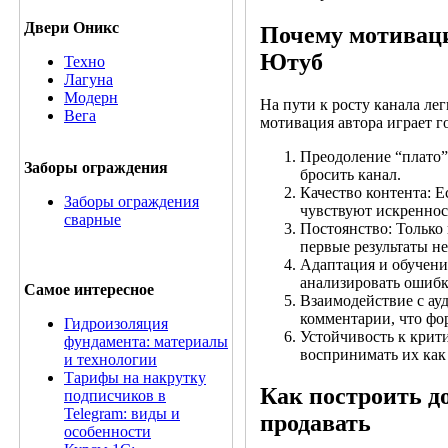
Двери Оникс
Почему мотиваци
Ютуб
Техно
Лагуна
Модерн
На пути к росту канала ле
Вега
мотивация автора играет г
Преодоление “плато”:
Заборы ограждения
бросить канал.
Качество контента: Е
Заборы ограждения
чувствуют искреннос
сварные
Постоянство: Только
первые результаты н
Адаптация и обучени
анализировать ошибк
Самое интересное
Взаимодействие с ау
комментарии, что фо
Гидроизоляция
Устойчивость к крит
фундамента: материалы
воспринимать их как 
и технологии
Тарифы на накрутку
Как построить д
подписчиков в
Telegram: виды и
продавать
особенности