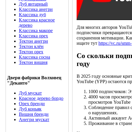
Дуб янтарный
Классика анегри
Классика дуб
Классика красное
дерево
Для многих авторов YouTub
Классика макоре
подписчики превращаются 
Классика орех
сохранения мотивации. Как
Тектон анегри
ищите тут
https://vc.ru/smm
Тектон клён
Тектон орех
Со скольки подп
Классика сосна
Тектон вишня
году
В 2025 году основные кри
Двери фабрики Волховец
YouTube (YPP) остаются п
"Деканто"
1000 подписчиков: Э
Дуб мускат
4000 часов просмотр
Красное дерево бордо
просмотров YouTube S
Орех бренди
Соблюдение правил с
Дуб коньяк
о нарушениях.
Вишня бренди
Активный аккаунт Ad
Анегри мускат
Проживание в стране