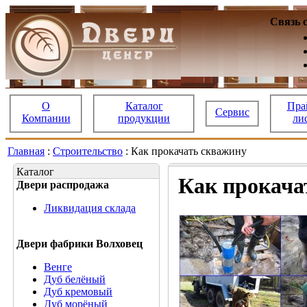
Связь 
О
Каталог
Пра
Сервис
Компании
продукции
ли
Главная
:
Строительство
: Как прокачать скважину
Каталог
Как прокача
Двери распродажа
Ликвидация склада
Двери фабрики Волховец
Венге
Дуб белёный
Дуб кремовый
Дуб морёный