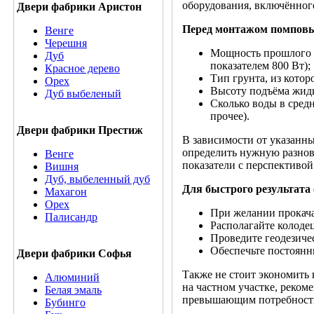
оборудования, включённого
Двери фабрики Аристон
Перед монтажом помповы
Венге
Черешня
Мощность прошлого н
Дуб
показателем 800 Вт);
Красное дерево
Тип грунта, из которо
Орех
Высоту подъёма жидко
Дуб выбеленый
Сколько воды в средн
прочее).
Двери фабрики Престиж
В зависимости от указанны
определить нужную разнови
Венге
показатели с перспективо
Вишня
Дуб, выбеленный дуб
Для быстрого результата 
Махагон
Орех
При желании прокача
Палисандр
Располагайте колоде
Проведите геодезиче
Обеспечьте постоянн
Двери фабрики Софья
Также не стоит экономить
Алюминий
на частном участке, реком
Белая эмаль
превышающим потребности
Бубинго