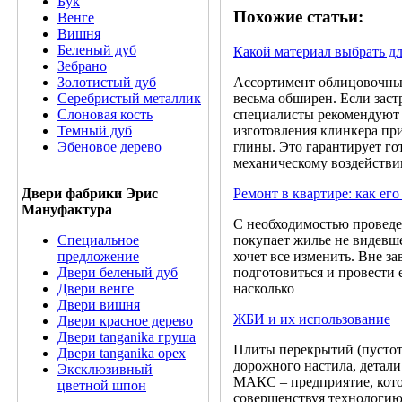
Бук
Похожие статьи:
Венге
Вишня
Беленый дуб
Какой материал выбрать д
Зебрано
Ассортимент облицовочных
Золотистый дуб
весьма обширен. Если зас
Серебристый металлик
специалисты рекомендуют 
Слоновая кость
изготовления клинкера пр
Темный дуб
глины. Это гарантирует г
Эбеновое дерево
механическому воздейств
Ремонт в квартире: как его
Двери фабрики Эрис
Мануфактура
С необходимостью проведе
покупает жилье не видевше
Специальное
хочет все изменить. Вне з
предложение
подготовиться и провести 
Двери беленый дуб
насколько
Двери венге
Двери вишня
ЖБИ и их использование
Двери красное дерево
Двери tanganika груша
Плиты перекрытий (пустот
Двери tanganika oрех
дорожного настила, детали
Эксклюзивный
МАКС – предприятие, кото
цветной шпон
совершенствуя технологию