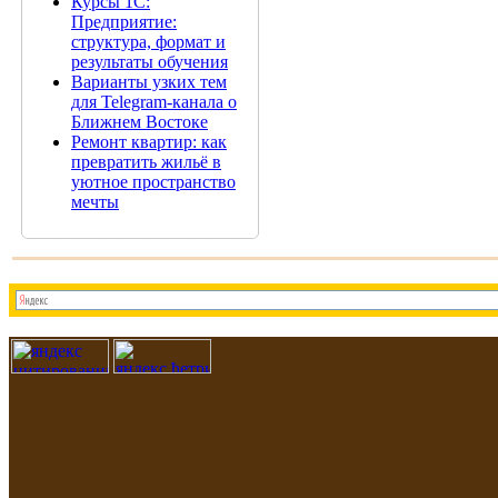
Курсы 1С:
Предприятие:
структура, формат и
результаты обучения
Варианты узких тем
для Telegram-канала о
Ближнем Востоке
Ремонт квартир: как
превратить жильё в
уютное пространство
мечты