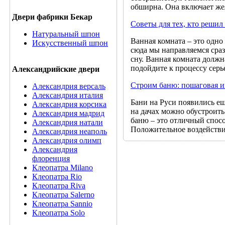
обширна. Она включает же
Двери фабрики Бекар
Советы для тех, кто решил
Натуральный шпон
Ванная комната – это одн
Искусственный шпон
сюда мы направляемся сраз
сну. Ванная комната должн
подойдите к процессу серь
Александрийские двери
Строим баню: пошаговая 
Александрия версаль
Александрия италия
Бани на Руси появились ещ
Александрия корсика
на дачах можно обустроить 
Александрия мадрид
баню – это отличный спосо
Александрия натали
Положительное воздейств
Александрия неаполь
Александрия олимп
Александрия
флоренция
Клеопатра Milano
Клеопатра Rio
Клеопатра Riva
Клеопатра Salerno
Клеопатра Sannio
Клеопатра Solo