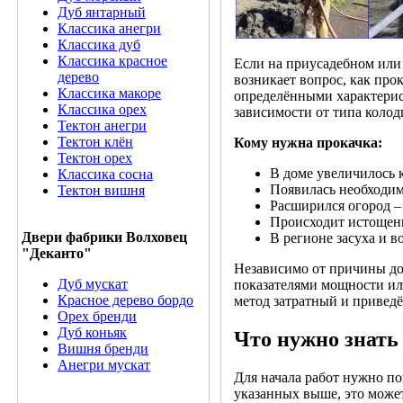
Дуб янтарный
Классика анегри
Классика дуб
Классика красное
Если на приусадебном или 
дерево
возникает вопрос, как про
Классика макоре
определёнными характерис
Классика орех
зависимости от типа колод
Тектон анегри
Тектон клён
Кому нужна прокачка:
Тектон орех
В доме увеличилось 
Классика сосна
Появилась необходим
Тектон вишня
Расширился огород –
Происходит истощение
Двери фабрики Волховец
В регионе засуха и в
"Деканто"
Независимо от причины до
Дуб мускат
показателями мощности или
Красное дерево бордо
метод затратный и привед
Орех бренди
Дуб коньяк
Что нужно знать
Вишня бренди
Анегри мускат
Для начала работ нужно п
указанных выше, это може