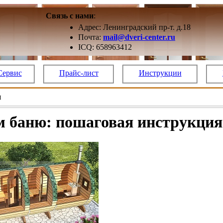
Связь с нами
:
Адрес: Ленинградский пр-т. д.18
Почта:
mail@dveri-center.ru
ICQ: 658963412
Сервис
Прайс-лист
Инструкции
я
 баню: пошаговая инструкция