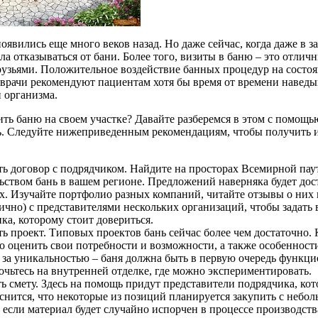
оявились еще много веков назад. Но даже сейчас, когда даже в 
а отказываться от бани. Более того, визиты в баню – это отлич
рузьями. Положительное воздействие банных процедур на состоя
 врачи рекомендуют пациентам хотя бы время от времени наведы
 организма.
ить баню на своем участке? Давайте разберемся в этом с помощ
. Следуйте нижеприведенным рекомендациям, чтобы получить ид
ть договор с подрядчиком. Найдите на просторах Всемирной п
ьством бань в вашем регионе. Предложений наверняка будет дост
х. Изучайте портфолио разных компаний, читайте отзывы о них 
ично) с представителями нескольких организаций, чтобы задать 
ка, которому стоит довериться.
ь проект. Типовых проектов бань сейчас более чем достаточно. 
о оценить свои потребности и возможности, а также особенности
 за уникальностью – баня должна быть в первую очередь функци
очьтесь на внутренней отделке, где можно экспериментировать.
ь смету. Здесь на помощь придут представители подрядчика, кот
снится, что некоторые из позиций планируется закупить с небо
 если материал будет случайно испорчен в процессе производств