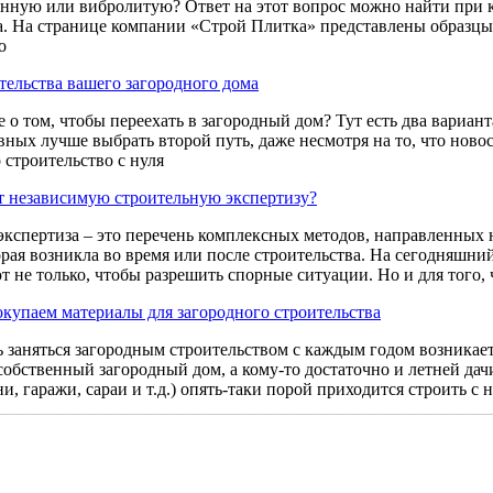
нную или вибролитую? Ответ на этот вопрос можно найти при к
а. На странице компании «Строй Плитка» представлены образцы
о
ительства вашего загородного дома
 о том, чтобы переехать в загородный дом? Тут есть два вариант
ных лучше выбрать второй путь, даже несмотря на то, что новос
о строительство с нуля
т независимую строительную экспертизу?
экспертиза – это перечень комплексных методов, направленных 
рая возникла во время или после строительства. На сегодняшний
 не только, чтобы разрешить спорные ситуации. Но и для того, 
купаем материалы для загородного строительства
 заняться загородным строительством с каждым годом возникает 
 собственный загородный дом, а кому-то достаточно и летней да
и, гаражи, сараи и т.д.) опять-таки порой приходится строить с