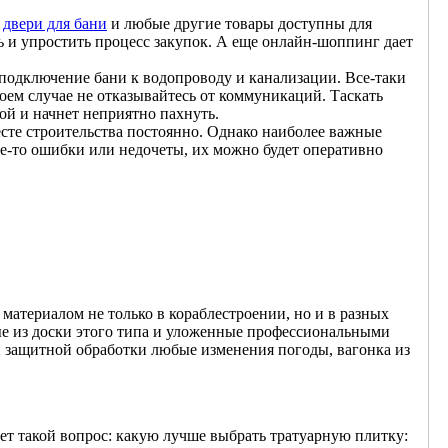
о
двери для бани
и любые другие товары доступны для
ь и упростить процесс закупок. А еще онлайн-шоппинг дает
подключение бани к водопроводу и канализации. Все-таки
коем случае не отказывайтесь от коммуникаций. Таскать
ой и начнет неприятно пахнуть.
есте строительства постоянно. Однако наиболее важные
ие-то ошибки или недочеты, их можно будет оперативно
материалом не только в кораблестроении, но и в разных
е из доски этого типа и уложенные профессиональными
й защитной обработки любые изменения погоды, вагонка из
ет такой вопрос: какую лучше выбрать тратуарную плитку: