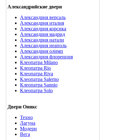
Александрийские двери
Александрия версаль
Александрия италия
Александрия корсика
Александрия мадрид
Александрия натали
Александрия неаполь
Александрия олимп
Александрия флоренция
Клеопатра Milano
Клеопатра Rio
Клеопатра Riva
Клеопатра Salerno
Клеопатра Sannio
Клеопатра Solo
Двери Оникс
Техно
Лагуна
Модерн
Вега