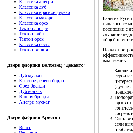
Классика анегри
Классика дуб
Классика красное дерево
Классика макоре
Бани на Руси п
Классика орех
никакого смысл
Тектон анегри
посиделки с д
Тектон клён
случайно ведь
Тектон орех
общей очистки
Классика сосна
Тектон вишня
Но как постро
эффективность
вам нужно:
Двери фабрики Волховец "Деканто"
Заключи
Дуб мускат
строител
Красное дерево бордо
интереса
Орех бренди
(лучше л
Дуб коньяк
подрядчи
Вишня бренди
Подобрат
Анегри мускат
адекватн
гонитесь
сосредот
Двери фабрики Аристон
Составит
если выя
Венге
проблем,
Черешня