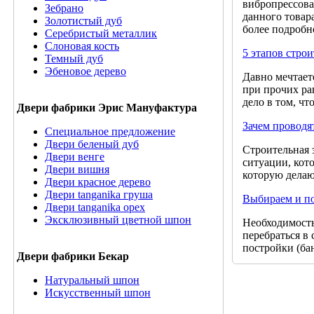
вибропрессова
Зебрано
данного товар
Золотистый дуб
более подробн
Серебристый металлик
Слоновая кость
5 этапов стро
Темный дуб
Эбеновое дерево
Давно мечтаете
при прочих рав
дело в том, чт
Двери фабрики Эрис Мануфактура
Зачем проводя
Специальное предложение
Двери беленый дуб
Строительная 
Двери венге
ситуации, кото
Двери вишня
которую делают
Двери красное дерево
Двери tanganika груша
Выбираем и по
Двери tanganika oрех
Эксклюзивный цветной шпон
Необходимость
перебраться в
постройки (бан
Двери фабрики Бекар
Натуральный шпон
Искусственный шпон