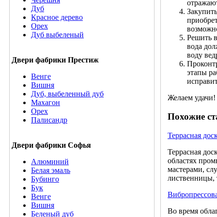
отражают
Дуб
Закупить
Красное дерево
приобрет
Орех
возможно
Дуб выбеленый
Решить в
вода дол
воду вед
Двери фабрики Престиж
Проконтр
этапы ра
Венге
исправит
Вишня
Дуб, выбеленный дуб
Желаем удачи!
Махагон
Орех
Похожие ст
Палисандр
Террасная дос
Двери фабрики Софья
Террасная дос
областях пром
Алюминий
мастерами, сл
Белая эмаль
лиственницы, 
Бубинго
Бук
Вибропрессова
Венге
Вишня
Во время обла
Беленый дуб