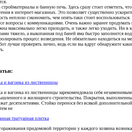
ся.
 стройматериалы и банную печь. Здесь сразу стоит отметить, чт
ения в интернет-магазинах. Это позволяет существенно ускорит
сть неплохо сэкономить, чем опять-таки стоит воспользоваться.
се вопросы с коммуникациями. Очень важно заранее продумать 
жна максимально легко приходить, и также легко уходить. Ни в 
рами тяжело, а выкопанная под баней яма быстро заполнится вод
олировать процесс возведения. Не обязательно находиться на м
бот лучше проверять лично, ведь если вы вдруг обнаружите как
ь.
атьи:
ка и вагонка из лиственницы
ка и вагонка из лиственницы зарекомендовала себя незаменимым 
ышленного и жилищного строительства. Покрытия, выполненны
ужат десятилетиями. Стойко перенося без всякой дополнительно
тем не
нная тратуарная плитка
гораживания придомовой территории у каждого хозяина возника