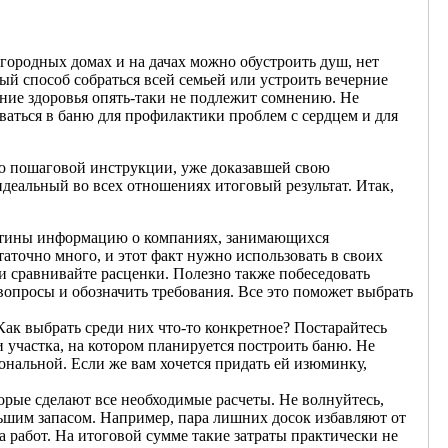
загородных домах и на дачах можно обустроить душ, нет
ный способ собраться всей семьей или устроить вечерние
ние здоровья опять-таки не подлежит сомнению. Не
ваться в баню для профилактики проблем с сердцем и для
ью пошаговой инструкции, уже доказавшей свою
еальный во всех отношениях итоговый результат. Итак,
аутины информацию о компаниях, занимающихся
аточно много, и этот факт нужно использовать в своих
и сравнивайте расценки. Полезно также побеседовать
вопросы и обозначить требования. Все это поможет выбрать
Как выбрать среди них что-то конкретное? Постарайтесь
 участка, на котором планируется построить баню. Не
ональной. Если же вам хочется придать ей изюминку,
орые сделают все необходимые расчеты. Не волнуйтесь,
льшим запасом. Например, пара лишних досок избавляют от
а работ. На итоговой сумме такие затраты практически не