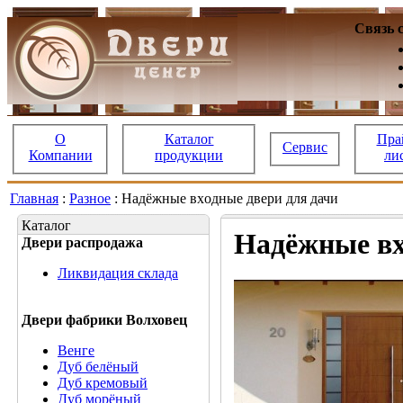
Связь 
О
Каталог
Пра
Сервис
Компании
продукции
ли
Главная
:
Разное
: Надёжные вхoдные двери для дачи
Каталог
Надёжные вх
Двери распродажа
Ликвидация склада
Двери фабрики Волховец
Венге
Дуб белёный
Дуб кремовый
Дуб морёный