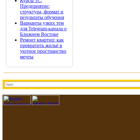
Курсы 1С:
Предприятие:
структура, формат и
результаты обучения
Варианты узких тем
для Telegram-канала о
Ближнем Востоке
Ремонт квартир: как
превратить жильё в
уютное пространство
мечты