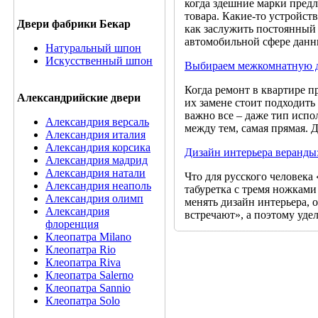
когда здешние марки предл
товара. Какие-то устройств
Двери фабрики Бекар
как заслужить постоянный 
автомобильной сфере дан
Натуральный шпон
Искусственный шпон
Выбираем межкомнатную 
Когда ремонт в квартире п
Александрийские двери
их замене стоит подходить 
важно все – даже тип испо
Александрия версаль
между тем, самая прямая. Д
Александрия италия
Александрия корсика
Дизайн интерьера веранды
Александрия мадрид
Александрия натали
Что для русского человека
Александрия неаполь
табуретка с тремя ножками
Александрия олимп
менять дизайн интерьера, 
Александрия
встречают», а поэтому удел
флоренция
Клеопатра Milano
Клеопатра Rio
Клеопатра Riva
Клеопатра Salerno
Клеопатра Sannio
Клеопатра Solo