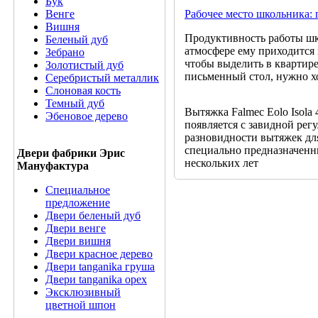
Бук
Рабочее место школьника:
Венге
Вишня
Продуктивность работы шко
Беленый дуб
атмосфере ему приходится 
Зебрано
чтобы выделить в квартире
Золотистый дуб
письменный стол, нужно х
Серебристый металлик
Слоновая кость
Темный дуб
Вытяжка Falmec Eolo Isola
Эбеновое дерево
появляется с завидной рег
разновидности вытяжек для
специально предназначенн
Двери фабрики Эрис
нескольких лет
Мануфактура
Специальное
предложение
Двери беленый дуб
Двери венге
Двери вишня
Двери красное дерево
Двери tanganika груша
Двери tanganika oрех
Эксклюзивный
цветной шпон