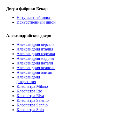
Двери фабрики Бекар
Натуральный шпон
Искусственный шпон
Александрийские двери
Александрия версаль
Александрия италия
Александрия корсика
Александрия мадрид
Александрия натали
Александрия неаполь
Александрия олимп
Александрия
флоренция
Клеопатра Milano
Клеопатра Rio
Клеопатра Riva
Клеопатра Salerno
Клеопатра Sannio
Клеопатра Solo