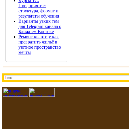
Курсы 1С:
Предприятие:
структура, формат и
результаты обучения
Варианты узких тем
для Telegram-канала о
Ближнем Востоке
Ремонт квартир: как
превратить жильё в
уютное пространство
мечты