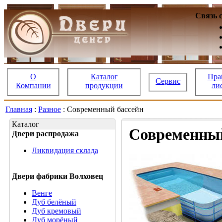
Связь 
О
Каталог
Пра
Сервис
Компании
продукции
ли
Главная
:
Разное
: Современный бассейн
Каталог
Современный
Двери распродажа
Ликвидация склада
Двери фабрики Волховец
Венге
Дуб белёный
Дуб кремовый
Дуб морёный