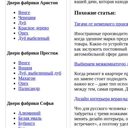
вашей дачи, которая наход
Двери фабрики Аристон
Похожие статьи:
Венге
Черешня
Дуб
Тягачи от немецкого произ
Красное дерево
Орех
Иностранные производители
Дуб выбеленый
когда здешние марки предл
товара. Какие-то устройств
как заслужить постоянный 
Двери фабрики Престиж
автомобильной сфере дан
Венге
Выбираем межкомнатную 
Вишня
Дуб, выбеленный дуб
Когда ремонт в квартире п
Махагон
их замене стоит подходить 
Орех
важно все – даже тип испо
Палисандр
между тем, самая прямая. Д
Дизайн интерьера веранды
Двери фабрики Софья
Что для русского человека
Алюминий
табуретка с тремя ножками
Белая эмаль
менять дизайн интерьера, 
Бубинго
встречают», а поэтому удел