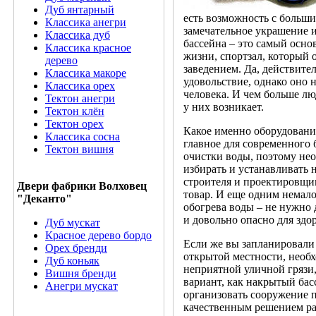
Дуб янтарный
есть возможность с больши
Классика анегри
замечательное украшение и
Классика дуб
бассейна – это самый осно
Классика красное
жизни, спортзал, который
дерево
заведением. Да, действител
Классика макоре
удовольствие, однако оно 
Классика орех
человека. И чем больше лю
Тектон анегри
у них возникает.
Тектон клён
Тектон орех
Какое именно оборудование
Классика сосна
главное для современного 
Тектон вишня
очистки воды, поэтому не
избирать и устанавливать 
строителя и проектировщик
Двери фабрики Волховец
товар. И еще одним немал
"Деканто"
обогрева воды – не нужно 
и довольно опасно для здор
Дуб мускат
Красное дерево бордо
Если же вы запланировали 
Орех бренди
открытой местности, необх
Дуб коньяк
неприятной уличной грязи,
Вишня бренди
вариант, как накрытый ба
Анегри мускат
организовать сооружение п
качественным решением ра