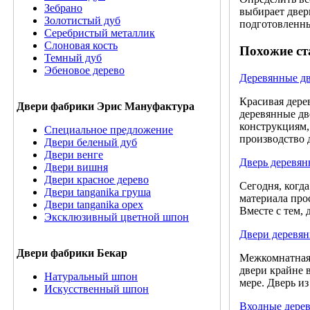
Зебрано
выбирает двер
Золотистый дуб
подготовленны
Серебристый металлик
Слоновая кость
Похожие ст
Темный дуб
Эбеновое дерево
Деревянные д
Красивая дере
Двери фабрики Эрис Мануфактура
деревянные дв
конструкциям,
Специальное предложение
производство 
Двери беленый дуб
Двери венге
Дверь деревян
Двери вишня
Двери красное дерево
Сегодня, когд
Двери tanganika груша
материала про
Двери tanganika oрех
Вместе с тем,
Эксклюзивный цветной шпон
Двери деревя
Двери фабрики Бекар
Межкомнатная 
двери крайне 
Натуральный шпон
мере. Дверь из
Искусственный шпон
Входные дере