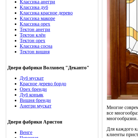
Классика анегри
Классика дуб
Классика красное дерево
Классика макоре
Классика орех
Тектон анегри
Тектон клён
Тектон орех
Классика сосна
Тектон вишня
Двери фабрики Волховец "Деканто"
Дуб мускат
Красное дерево бордо
Орех бренди
Дуб коньяк
Вишня бренди
Анегри мускат
Многие соврем
все многообра
многообразии.
Двери фабрики Аристон
Для каждого к
Венге
клиенты присту
Черешня