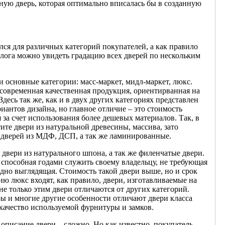
ную дверь, которая оптимально вписалась бы в созданную
лся для различных категорий покупателей, а как правило
талога можно увидеть градацию всех дверей по нескольким
 основные категории: масс-маркет, мидл-маркет, люкс.
 современная качественная продукция, ориентирванная на
десь так же, как и в двух других категориях представлен
антов дизайна, но главное отличие – это стоимость
 за счет использования более дешевых материалов. Так, в
ите двери из натуральной древесины, массива, зато
дверей из МДФ, ДСП, а так же ламинированные.
 двери из натурального шпона, а так же филенчатые двери.
 способная годами служить своему владельцу, не требующая
одно выглядящая. Стоимость такой двери выше, но и срок
ю люкс входят, как правило, двери, изготавливаемые на
 не только этим двери отличаются от других категорий.
ы и многие другие особенности отличают двери класса
 качество используемой фурнитуры и замков.
 описание двери – сложно. Но как известно, покупатель