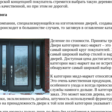
рской концепцией покупатель стремится выбрать такую деревян
 качественной, но при этом не дорогой.
лога
компании, специализирующейся на изготовлении дверей, создава
происходит в большинстве случаев, то заглянув в оглавление ка
Деление по стоимости. Приняты три
Двери категории масс-маркет – это
самый широкий круг покупателей. З
самый широкий выбор стилей и вари
дверей. Доступная цена достигается
категории масс-маркет вы не встрет
обнаружите самый широкий выбор 
К категории мидл-маркет относятся
Это очень качественная продукция,
особенного ухода и всегда превосх
службы намного дольше. В категори
заказ. Это может массив дерева, но
лки, эксклюзивность дизайна, штучность используемой фурнитур
ю на принадлежность двери к той или иной категории указывает
е эти нюансы только лишь по фото без углубления в техническое