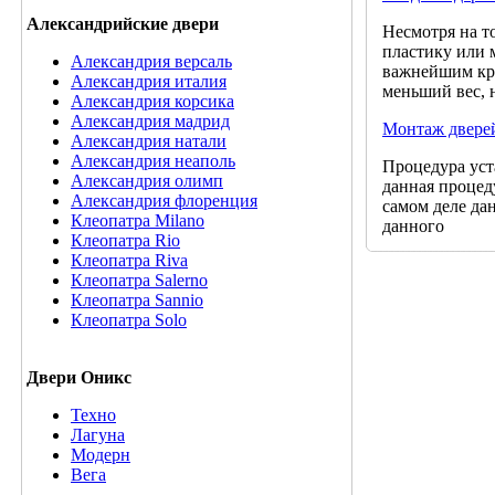
Александрийские двери
Несмотря на т
пластику или 
Александрия версаль
важнейшим кри
Александрия италия
меньший вес, 
Александрия корсика
Александрия мадрид
Монтаж двере
Александрия натали
Александрия неаполь
Процедура уст
Александрия олимп
данная процед
Александрия флоренция
самом деле да
Клеопатра Milano
данного
Клеопатра Rio
Клеопатра Riva
Клеопатра Salerno
Клеопатра Sannio
Клеопатра Solo
Двери Оникс
Техно
Лагуна
Модерн
Вега