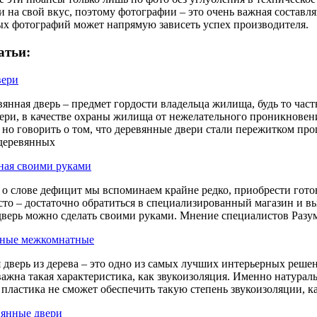
и на свой вкус, поэтому фотографии – это очень важная состав
х фотографий может напрямую зависеть успех производителя.
атьи:
вери
вянная дверь – предмет гордости владельца жилища, будь то част
ери, в качестве охраны жилища от нежелательного проникнове
 но говорить о том, что деревянные двери стали пережитком пр
деревянных
ная своими руками
а о слове дефицит мы вспоминаем крайне редко, приобрести гот
сто – достаточно обратиться в специализированный магазин и в
 дверь можно сделать своими руками. Мнение специалистов Разум
нные межкомнатные
дверь из дерева – это одно из самых лучших интерьерных решен
важна такая характеристика, как звукоизоляция. Именно натурал
 пластика не сможет обеспечить такую степень звукоизоляции, ка
вянные двери