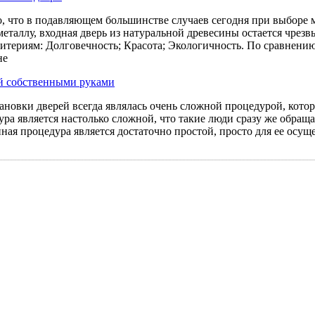
о, что в подавляющем большинстве случаев сегодня при выборе 
металлу, входная дверь из натуральной древесины остается чрез
териям: Долговечность; Красота; Экологичность. По сравнению 
не
й собственными руками
ановки дверей всегда являлась очень сложной процедурой, кото
ура является настолько сложной, что такие люди сразу же обращ
нная процедура является достаточно простой, просто для ее осу