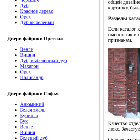
общей дизайне
Дуб
картинку, была
Красное дерево
Орех
Разделы ката
Дуб выбеленый
Если каталог 
именно так и 
Двери фабрики Престиж
признакам.
Венге
Вишня
Дуб, выбеленный дуб
Махагон
Орех
Палисандр
Двери фабрики Софья
Алюминий
Белая эмаль
Бубинго
Бук
Качество отде
Венге
люкс. Зачасту
Вишня
Беленый дуб
Определить вс