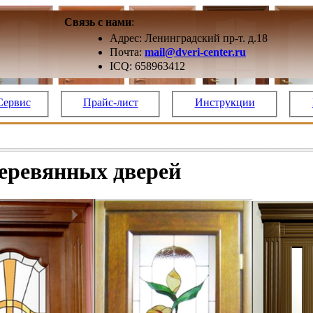
Связь с нами
:
Адрес: Ленинградский пр-т. д.18
Почта:
mail@dveri-center.ru
ICQ: 658963412
Сервис
Прайс-лист
Инструкции
еревянных дверей