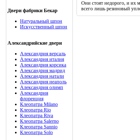
Они стоят недорого, и их 
всего лишь резиновый упл
Двери фабрики Бекар
Натуральный шпон
Искусственный шпон
Александрийские двери
Александрия версаль
Александрия италия
Александрия корсика
Александрия мадрид
Александрия натали
Александрия неаполь
Александрия олимп
Александрия
флоренция
Клеопатра Milano
Клеопатра Rio
Клеопатра Riva
Клеопатра Salerno
Клеопатра Sannio
Клеопатра Solo