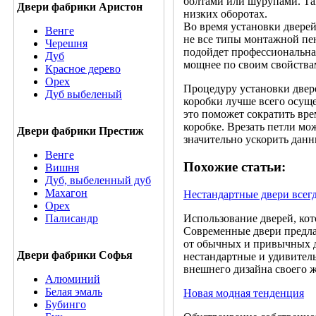
болтами или шурупами. Та
Двери фабрики Аристон
низких оборотах.
Во время установки дверей
Венге
не все типы монтажной пе
Черешня
подойдет профессиональная
Дуб
мощнее по своим свойствам
Красное дерево
Орех
Процедуру установки двере
Дуб выбеленый
коробки лучше всего осуще
это поможет сократить вре
коробке. Врезать петли м
Двери фабрики Престиж
значительно ускорить данн
Венге
Похожие статьи:
Вишня
Дуб, выбеленный дуб
Махагон
Нестандартные двери всег
Орех
Использование дверей, ко
Палисандр
Современные двери предла
от обычных и привычных д
Двери фабрики Софья
нестандартные и удивител
внешнего дизайна своего 
Алюминий
Белая эмаль
Новая модная тенденция
Бубинго