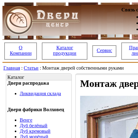
Связь 
О
Каталог
Пра
Сервис
Компании
продукции
ли
Главная
:
Статьи
: Монтаж дверей собственными руками
Каталог
Монтаж двер
Двери распродажа
Ликвидация склада
Двери фабрики Волховец
Венге
Дуб белёный
Дуб кремовый
Дуб морёный