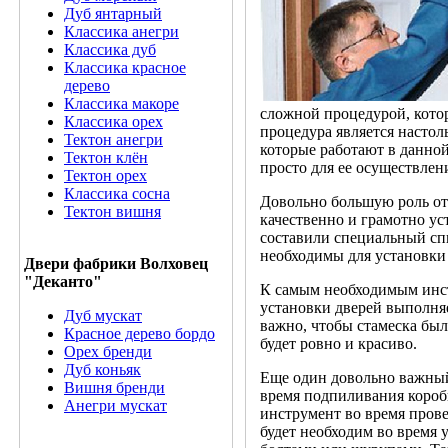
Дуб янтарный
Классика анегри
Классика дуб
Классика красное
дерево
Классика макоре
сложной процедурой, кото
Классика орех
процедура является настол
Тектон анегри
которые работают в данной
Тектон клён
просто для ее осуществлен
Тектон орех
Классика сосна
Довольно большую роль от
Тектон вишня
качественно и грамотно у
составили специальный сп
необходимы для установки
Двери фабрики Волховец
"Деканто"
К самым необходимым инст
установки дверей выполняе
Дуб мускат
важно, чтобы стамеска был
Красное дерево бордо
будет ровно и красиво.
Орех бренди
Дуб коньяк
Еще один довольно важный
Вишня бренди
время подпиливания короб
Анегри мускат
инструмент во время пров
будет необходим во время 