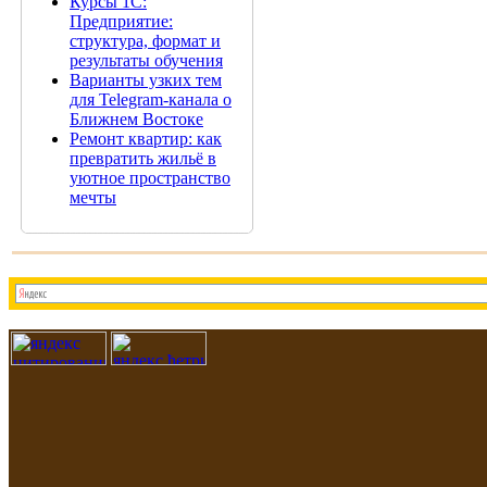
Курсы 1С:
Предприятие:
структура, формат и
результаты обучения
Варианты узких тем
для Telegram-канала о
Ближнем Востоке
Ремонт квартир: как
превратить жильё в
уютное пространство
мечты