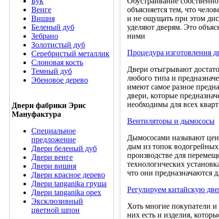
Обустраивание собственно
Бук
объясняется тем, что чело
Венге
и не ощущать при этом ди
Вишня
уделяют дверям. Это объяс
Беленый дуб
ними
Зебрано
Золотистый дуб
Процедура изготовления д
Серебристый металлик
Слоновая кость
Двери отыгрывают достато
Темный дуб
любого типа и предназначе
Эбеновое дерево
имеют самое разное предн
двери, которые предназна
необходимы для всех квар
Двери фабрики Эрис
Мануфактура
Вентиляторы и дымососы
Специальное
Дымососами называют цент
предложение
дым из топок водогрейных
Двери беленый дуб
производстве для перемещ
Двери венге
технологических установка
Двери вишня
что они предназначаются д
Двери красное дерево
Двери tanganika груша
Регулируем китайскую две
Двери tanganika oрех
Эксклюзивный
Хоть многие покупатели и 
цветной шпон
них есть и изделия, котор