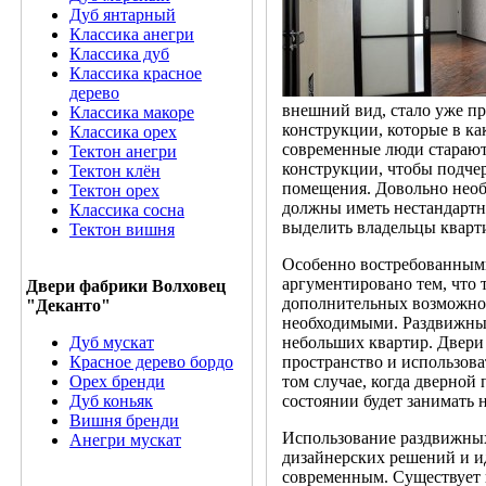
Дуб янтарный
Классика анегри
Классика дуб
Классика красное
дерево
внешний вид, стало уже п
Классика макоре
конструкции, которые в к
Классика орех
современные люди старают
Тектон анегри
конструкции, чтобы подче
Тектон клён
помещения. Довольно необ
Тектон орех
должны иметь нестандартн
Классика сосна
выделить владельцы кварт
Тектон вишня
Особенно востребованными
аргументировано тем, что 
Двери фабрики Волховец
дополнительных возможнос
"Деканто"
необходимыми. Раздвижные
Дуб мускат
небольших квартир. Двери
Красное дерево бордо
пространство и использова
Орех бренди
том случае, когда дверной
Дуб коньяк
состоянии будет занимать 
Вишня бренди
Использование раздвижных
Анегри мускат
дизайнерских решений и и
современным. Существует 