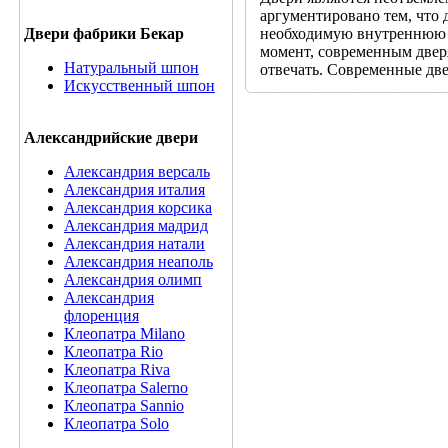
аргументировано тем, что 
необходимую внутреннюю а
Двери фабрики Бекар
момент, современным двер
Натуральный шпон
отвечать. Современные дв
Искусственный шпон
Александрийские двери
Александрия версаль
Александрия италия
Александрия корсика
Александрия мадрид
Александрия натали
Александрия неаполь
Александрия олимп
Александрия
флоренция
Клеопатра Milano
Клеопатра Rio
Клеопатра Riva
Клеопатра Salerno
Клеопатра Sannio
Клеопатра Solo