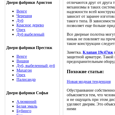
Двери фабрики Аристон
отличаются друг от друга 
механизмы в таких систем
Венге
надежности всей конструк
Черешня
зависит от заранее изгото
Дуб
такого типа. В зависимост
Красное дерево
позволяет еще больше при
Орех
Дуб выбеленый
Все дверные полотна могу
никак не повлияет на про
такие конструкции следует
Двери фабрики Престиж
Заметка.
Клапан 19с47нж
Венге
защитной арматуре. Такой
Вишня
предохранительным обору
Дуб, выбеленный дуб
Махагон
Похожие статьи:
Орех
Палисандр
Новая модная тенденция
Обустраивание собственно
Двери фабрики Софья
объясняется тем, что чело
и не ощущать при этом ди
Алюминий
уделяют дверям. Это объяс
Белая эмаль
ними
Бубинго