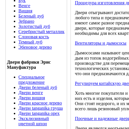
Бук
Процедура изготовления д
Венге
Вишня
Двери отыгрывают достато
Беленый дуб
любого типа и предназначе
Зебрано
имеют самое разное предн
Золотистый дуб
двери, которые предназна
Серебристый металлик
необходимы для всех квар
Слоновая кость
Темный дуб
Вентиляторы и дымососы
Эбеновое дерево
Дымососами называют цент
дым из топок водогрейных
Двери фабрики Эрис
производстве для перемещ
Мануфактура
технологических установка
что они предназначаются д
Специальное
предложение
Регулируем китайскую две
Двери беленый дуб
Двери венге
Хоть многие покупатели и 
Двери вишня
них есть и изделия, котор
Двери красное дерево
Они стоят недорого, и их 
Двери tanganika груша
всего лишь резиновый упл
Двери tanganika oрех
Прочные и надежные двер
Эксклюзивный
цветной шпон
Двери являются неотъемл