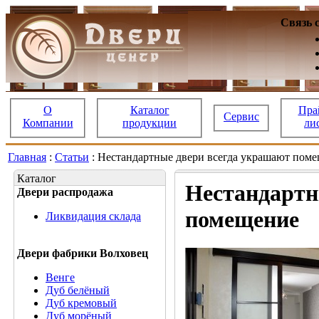
Связь 
О
Каталог
Пра
Сервис
Компании
продукции
ли
Главная
:
Статьи
: Нестандартные двери всегда украшают пом
Каталог
Нестандартн
Двери распродажа
помещение
Ликвидация склада
Двери фабрики Волховец
Венге
Дуб белёный
Дуб кремовый
Дуб морёный