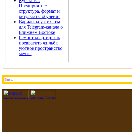
Курсы 1С:
Предприятие:
структура, формат и
результаты обучения
Варианты узких тем
для Telegram-канала о
Ближнем Востоке
Ремонт квартир: как
превратить жильё в
уютное пространство
мечты