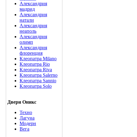
Александрия
мадрид
Александрия
натали
Александрия
неаполь
Александрия
олимп
Александрия
флоренция
Клеопатра Milano
Клеопатра Rio
Клеопатра Riva
Клеопатра Salerno
Клеопатра Sannio
Клеопатра Solo
Двери Оникс
Техно
Лагуна
Модерн
Вега