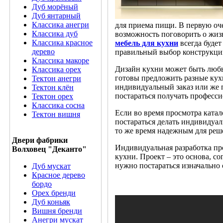
Дуб морёный
Дуб янтарный
Классика анегри
для приема пищи. В первую очер
Классика дуб
возможность поговорить о жиз
Классика красное
мебель для кухни
всегда будет
дерево
правильный выбор конструкции
Классика макоре
Дизайн кухни может быть любы
Классика орех
готовы предложить разные кухн
Тектон анегри
индивидуальный заказ или же 
Тектон клён
постараться получать професс
Тектон орех
Классика сосна
Если во время просмотра катал
Тектон вишня
постараться делать индивидуал
то же время надежным для реше
Двери фабрики
Индивидуальная разработка про
Волховец "Деканто"
кухни. Проект – это основа, со
нужно постараться изначально 
Дуб мускат
Красное дерево
бордо
Орех бренди
Дуб коньяк
Вишня бренди
Анегри мускат