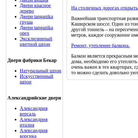
Двери красное
На столичных дорогах открыты
дерево
Двери tanganika
Важнейшая транспортная развяз
груша
Каширском шоссе. Один из тон
Двери tanganika
другой тоннель – на пересече
oрех
метров, каждое сооружение име
Эксклюзивный
цветной шпон
Ремонт, утепление балкона.
Балкон является прекрасным м
Двери фабрики Бекар
дома, необходимо его утеплить
очень важен в тех квартирах, г
Натуральный шпон
то можно сделать довольно ую
Искусственный
шпон
Александрийские двери
Александрия
версаль
Александрия
италия
Александрия
корсика