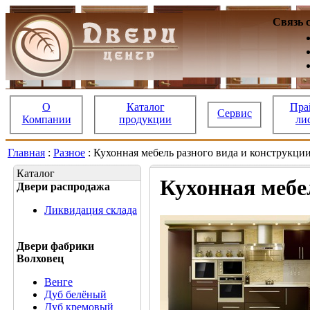
Связь 
О
Каталог
Пра
Сервис
Компании
продукции
ли
Главная
:
Разное
: Кухонная мебель разного вида и конструкци
Каталог
Кухонная мебе
Двери распродажа
Ликвидация склада
Двери фабрики
Волховец
Венге
Дуб белёный
Дуб кремовый