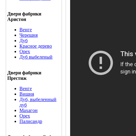
Двери фабрики
Аристон
Венге
Черешня
Дуб
Красное дерево
Орех
Дуб выбеленый
Двери фабрики
Престиж
Венге
Вишня
Дуб, выбеленный
дуб
Махагон
Орех
Палисандр