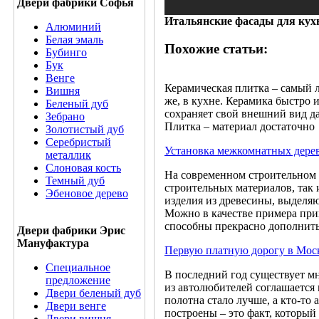
Двери фабрики Софья
Итальянские фасады для кух
Алюминий
Белая эмаль
Похожие статьи:
Бубинго
Бук
Венге
Керамическая плитка – самый л
Вишня
же, в кухне. Керамика быстро 
Беленый дуб
сохраняет свой внешний вид да
Зебрано
Плитка – материал достаточно
Золотистый дуб
Серебристый
Установка межкомнатных дере
металлик
Слоновая кость
На современном строительном 
Темный дуб
строительных материалов, так
Эбеновое дерево
изделия из древесины, выделя
Можно в качестве примера при
способны прекрасно дополнить
Двери фабрики Эрис
Мануфактура
Первую платную дорогу в Моск
Специальное
В последний год существует мн
предложение
из автолюбителей соглашается 
Двери беленый дуб
полотна стало лучше, а кто-то 
Двери венге
построены – это факт, который 
Двери вишня