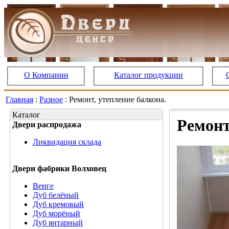
О Компании
Каталог продукции
Главная
:
Разное
: Ремонт, утепление балкона.
Каталог
Ремонт
Двери распродажа
Ликвидация склада
Двери фабрики Волховец
Венге
Дуб белёный
Дуб кремовый
Дуб морёный
Дуб янтарный