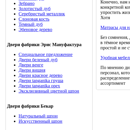
Конечно, нам 
Зебрано
конкретной ко
Золотистый дуб
упростить жиз
Серебристый металлик
Хотя
Слоновая кость
Темный дуб
Матрасы для н
Эбеновое дерево
Без сомнения,
в тёмное врем
Двери фабрики Эрис Мануфактура
простой и не с
Специальное предложение
Удобная мебел
Двери беленый дуб
Двери венге
По мнению диз
Двери вишня
персонал, кот
Двери красное дерево
распределение
Двери tanganika груша
ассортимент
Двери tanganika oрех
Эксклюзивный цветной шпон
Двери фабрики Бекар
Натуральный шпон
Искусственный шпон