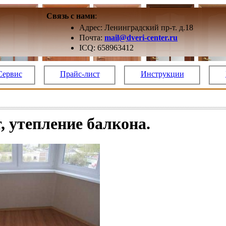
Связь с нами
:
Адрес: Ленинградский пр-т. д.18
Почта:
mail@dveri-center.ru
ICQ: 658963412
Сервис
Прайс-лист
Инструкции
, утепление балкона.