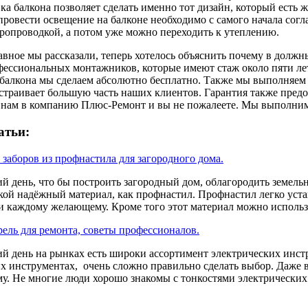
ка балкона позволяет сделать именно тот дизайн, который есть ж
провести освещение на балконе необходимо с самого начала согл
тропроводкой, а потом уже можно переходить к утеплению.
лавное мы рассказали, теперь хотелось объяснить почему в долж
ессиональных монтажников, которые имеют стаж около пяти лет
балкона мы сделаем абсолютно бесплатно. Также мы выполняем 
страивает большую часть наших клиентов. Гарантия также предос
 нам в компанию Плюс-Ремонт и вы не пожалеете. Мы выполним
атьи:
 заборов из профнастила для загородного дома.
й день, что бы построить загородный дом, облагородить земельн
кой надёжный материал, как профнастил. Профнастил легко устана
и каждому желающему. Кроме того этот материал можно использ
рель для ремонта, советы профессионалов.
й день на рынках есть широки ассортимент электрических инстр
их инструментах, очень сложно правильно сделать выбор. Даже 
у. Не многие люди хорошо знакомы с тонкостями электрических 