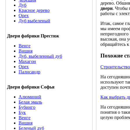
дерево. Обшив
Дуб
двери
. Чтобы 
Красное дерево
работы с элек
Орех
Дуб выбеленый
Итак, самое г
мы имеем проф
непригодного 
Двери фабрики Престиж
высокая, она у
обращайтесь к
Венге
Вишня
Похожие ст
Дуб, выбеленный дуб
Махагон
Орех
Строительство
Палисандр
На сегодняшни
используют та
Двери фабрики Софья
доступен почт
Алюминий
Как выбрать д
Белая эмаль
На сегодняшни
Бубинго
понятия о так
Бук
целую проблем
Венге
Вишня
Беленый дуб