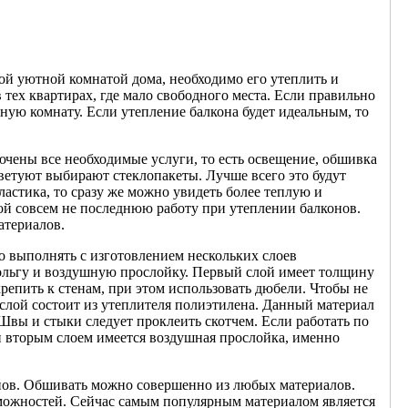
ной уютной комнатой дома, необходимо его утеплить и
 тех квартирах, где мало свободного места. Если правильно
ную комнату. Если утепление балкона будет идеальным, то
чены все необходимые услуги, то есть освещение, обшивка
ветуют выбирают стеклопакеты. Лучше всего это будут
астика, то сразу же можно увидеть более теплую и
бой совсем не последнюю работу при утеплении балконов.
атериалов.
о выполнять с изготовлением нескольких слоев
ольгу и воздушную прослойку. Первый слой имеет толщину
репить к стенам, при этом использовать дюбели. Чтобы не
слой состоит из утеплителя полиэтилена. Данный материал
Швы и стыки следует проклеить скотчем. Если работать по
и вторым слоем имеется воздушная прослойка, именно
онов. Обшивать можно совершенно из любых материалов.
зможностей. Сейчас самым популярным материалом является