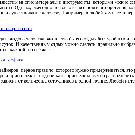
известны многие материалы и инструменты, которыми можно сег
мнаты. Однако, ежегодно появляются все новые изобретения, кот
нь и существование человеку. Например, в любой комнате тепер
астоящего сони
 для каждого человека важно, что бы его отдых был удобным и к
я суток. И качественным отдых можно сделать, правильно выбрав
толь важной, но всё же к
ь для офиса
айнеров, первое правило, которого нужно придерживаться, это 
орый принадлежит к одной категории. Зоны нужно распределит
 зависит от количества сотрудников в одной группе. Любой инт