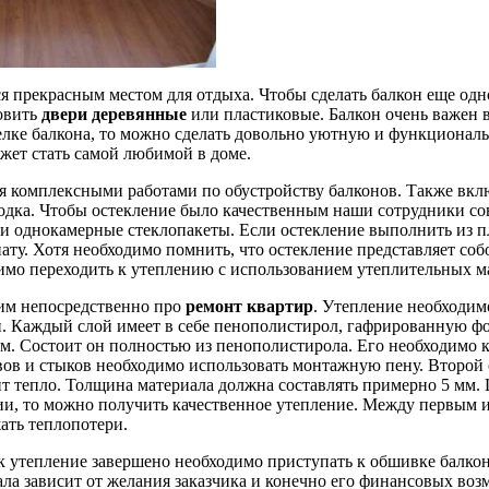
ся прекрасным местом для отдыха. Чтобы сделать балкон еще од
овить
двери деревянные
или пластиковые. Балкон очень важен в
елке балкона, то можно сделать довольно уютную и функциональ
ожет стать самой любимой в доме.
 комплексными работами по обустройству балконов. Также вклю
одка. Чтобы остекление было качественным наши сотрудники со
и однокамерные стеклопакеты. Если остекление выполнить из пл
ату. Хотя необходимо помнить, что остекление представляет со
имо переходить к утеплению с использованием утеплительных м
им непосредственно про
ремонт квартир
. Утепление необходим
. Каждый слой имеет в себе пенополистирол, гафрированную ф
м. Состоит он полностью из пенополистирола. Его необходимо к
ов и стыков необходимо использовать монтажную пену. Второй 
т тепло. Толщина материала должна составлять примерно 5 мм. 
ии, то можно получить качественное утепление. Между первым 
ать теплопотери.
ак утепление завершено необходимо приступать к обшивке балк
ла зависит от желания заказчика и конечно его финансовых во