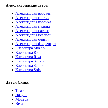
Александрийские двери
Александрия версаль
Александрия италия
Александрия корсика
Александрия мадрид
Александрия натали
Александрия неаполь
Александрия олимп
Александрия флоренция
Клеопатра Milano
Клеопатра Rio
Клеопатра Riva
Клеопатра Salerno
Клеопатра Sannio
Клеопатра Solo
Двери Оникс
Техно
Лагуна
Модерн
Вега