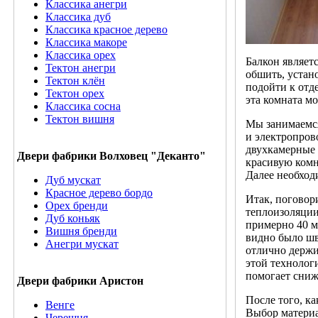
Классика анегри
Классика дуб
Классика красное дерево
Классика макоре
Классика орех
Балкон являет
Тектон анегри
обшить, устан
Тектон клён
подойти к отд
Тектон орех
эта комната м
Классика сосна
Тектон вишня
Мы занимаемся
и электропров
двухкамерные 
Двери фабрики Волховец "Деканто"
красивую комн
Далее необход
Дуб мускат
Красное дерево бордо
Итак, поговор
Орех бренди
теплоизоляции
Дуб коньяк
примерно 40 м
Вишня бренди
видно было шв
Анегри мускат
отлично держи
этой технолог
помогает сниж
Двери фабрики Аристон
После того, к
Венге
Выбор материа
Черешня