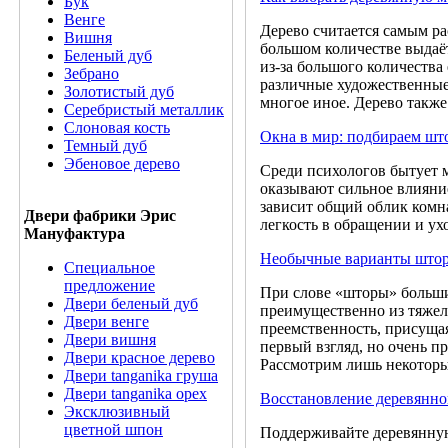
Бук
Венге
Дерево считается самым р
Вишня
большом количестве выдаё
Беленый дуб
из-за большого количества 
Зебрано
различные художественные
Золотистый дуб
многое иное. Дерево также
Серебристый металлик
Слоновая кость
Окна в мир: подбираем шт
Темный дуб
Эбеновое дерево
Среди психологов бытует мн
оказывают сильное влияние
зависит общий облик комна
Двери фабрики Эрис
легкость в обращении и ух
Мануфактура
Необычные варианты штор 
Специальное
предложение
При слове «шторы» больши
Двери беленый дуб
преимущественно из тяжел
Двери венге
преемственность, присуща
Двери вишня
первый взгляд, но очень 
Двери красное дерево
Рассмотрим лишь некоторы
Двери tanganika груша
Двери tanganika oрех
Восстановление деревянно
Эксклюзивный
цветной шпон
Поддерживайте деревянную