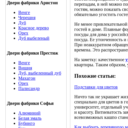
Двери фабрики Аристон
перепадам, в ней можно п
гостям, можно показать с
Венге
обязательно угостить гост
Черешня
Дуб
Не менее привлекательной 
Красное дерево
гостей в доме. Плавные ф
Орех
посуды для дома у российс
Дуб выбеленый
посуда. Ее утонченность и
При неаккуратном обращен
времена. Это распростране
Двери фабрики Престиж
На заметку: качественное
у
Венге
квартиры. Таким образом,
Вишня
Дуб, выбеленный дуб
Похожие статьи:
Махагон
Орех
Подставки для цветов
Палисандр
Ничто так не украшает жи
специально для цветов в г
Двери фабрики Софья
университет, отдельный уч
и красоту. Витиеватость 
Алюминий
всевозможных кашпо стан
Белая эмаль
Бубинго
Как выбрать деревянную м