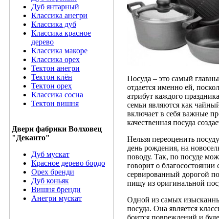
Дуб янтарный
Классика анегри
Классика дуб
Классика красное
дерево
Классика макоре
Классика орех
Тектон анегри
Тектон клён
Посуда – это самый главн
Тектон орех
отдается именно ей, поск
Классика сосна
атрибут каждого праздник
Тектон вишня
семьи являются как чайный
включает в себя важные пр
качественная посуда созда
Двери фабрики Волховец
"Деканто"
Нельзя переоценить посуду
день рождения, на новосел
Дуб мускат
поводу. Так, по посуде мо
Красное дерево бордо
говорит о благосостоянии 
Орех бренди
сервированный дорогой по
Дуб коньяк
пищу из оригинальной пос
Вишня бренди
Анегри мускат
Одной из самых изысканны
посуда. Она является клас
боится повреждений и буде