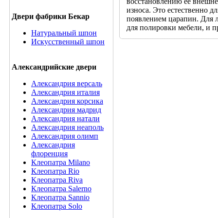
восстановлению ее внешнег
износа. Это естественно д
Двери фабрики Бекар
появлением царапин. Для 
для полировки мебели, и п
Натуральный шпон
Искусственный шпон
Александрийские двери
Александрия версаль
Александрия италия
Александрия корсика
Александрия мадрид
Александрия натали
Александрия неаполь
Александрия олимп
Александрия
флоренция
Клеопатра Milano
Клеопатра Rio
Клеопатра Riva
Клеопатра Salerno
Клеопатра Sannio
Клеопатра Solo