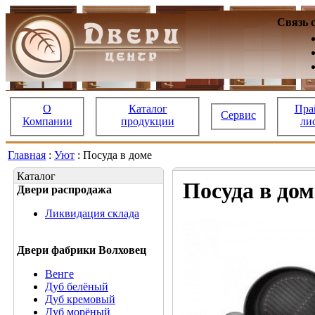
Связь 
О
Каталог
Пра
Сервис
Компании
продукции
ли
Главная
:
Уют
: Посуда в доме
Каталог
Посуда в дом
Двери распродажа
Ликвидация склада
Двери фабрики Волховец
Венге
Дуб белёный
Дуб кремовый
Дуб морёный