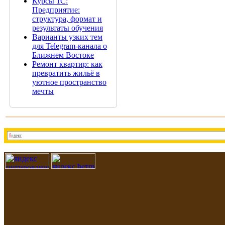
Курсы 1С:
Предприятие:
структура, формат и
результаты обучения
Варианты узких тем
для Telegram-канала о
Ближнем Востоке
Ремонт квартир: как
превратить жильё в
уютное пространство
мечты