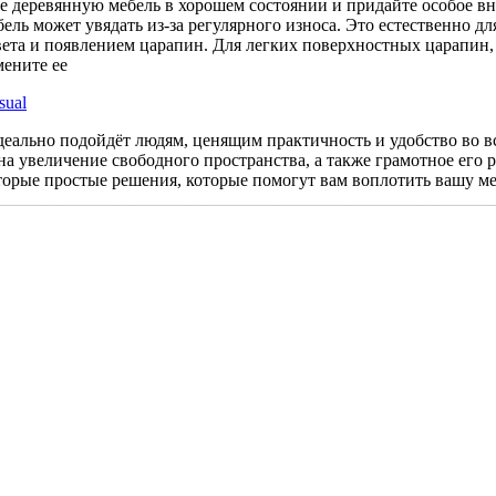
 деревянную мебель в хорошем состоянии и придайте особое вн
бель может увядать из-за регулярного износа. Это естественно д
ета и появлением царапин. Для легких поверхностных царапин,
мените ее
sual
идеально подойдёт людям, ценящим практичность и удобство во в
 на увеличение свободного пространства, а также грамотное его
торые простые решения, которые помогут вам воплотить вашу ме