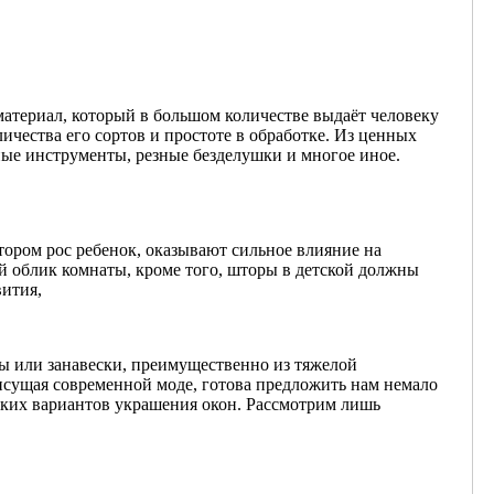
атериал, который в большом количестве выдаёт человеку
ичества его сортов и простоте в обработке. Из ценных
ные инструменты, резные безделушки и многое иное.
отором рос ребенок, оказывают сильное влияние на
ий облик комнаты, кроме того, шторы в детской должны
вития,
 или занавески, преимущественно из тяжелой
исущая современной моде, готова предложить нам немало
ских вариантов украшения окон. Рассмотрим лишь