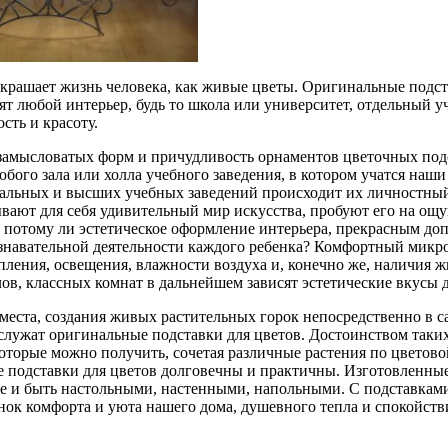
украшает жизнь человека, как живые цветы. Оригинальные подст
ят любой интерьер, будь то школа или университет, отдельный у
сть и красоту.
замысловатых форм и причудливость орнаментов цветочных под
бого зала или холла учебного заведения, в котором учатся наши
альных и высших учебных заведений происходит их личностный 
вают для себя удивительный мир искусства, пробуют его на ощу
е потому ли эстетическое оформление интерьера, прекрасным до
знавательной деятельности каждого ребенка? Комфортный микро
опления, освещения, влажности воздуха и, конечно же, наличия
лов, классных комнат в дальнейшем зависят эстетические вкусы д
места, создания живых растительных горок непосредственно в
служат оригинальные подставки для цветов. Достоинством таких
оторые можно получить, сочетая различные растения по цветово
 подставки для цветов долговечны и практичны. Изготовленные 
е и быть настольными, настенными, напольными. С подставками
енок комфорта и уюта нашего дома, душевного тепла и спокойств