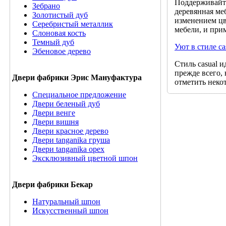
Поддерживайте
Зебрано
деревянная ме
Золотистый дуб
изменением цв
Серебристый металлик
мебели, и при
Слоновая кость
Темный дуб
Уют в стиле ca
Эбеновое дерево
Стиль casual 
прежде всего,
Двери фабрики Эрис Мануфактура
отметить неко
Специальное предложение
Двери беленый дуб
Двери венге
Двери вишня
Двери красное дерево
Двери tanganika груша
Двери tanganika oрех
Эксклюзивный цветной шпон
Двери фабрики Бекар
Натуральный шпон
Искусственный шпон