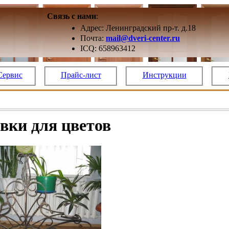
Связь с нами
:
Адрес: Ленинградский пр-т. д.18
Почта:
mail@dveri-center.ru
ICQ: 658963412
Сервис
Прайс-лист
Инструкции
вки для цветов