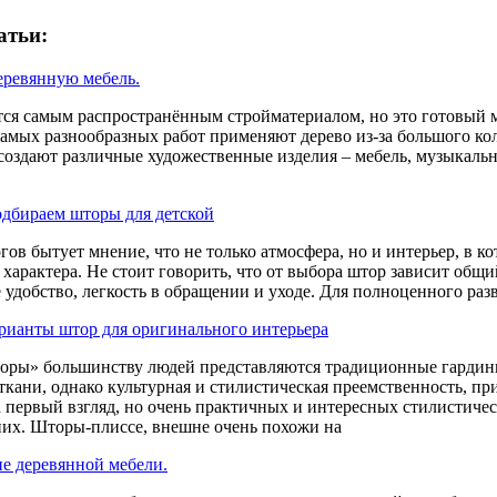
атьи:
еревянную мебель.
тся самым распространённым стройматериалом, но это готовый м
самых разнообразных работ применяют дерево из-за большого кол
 создают различные художественные изделия – мебель, музыкаль
одбираем шторы для детской
ов бытует мнение, что не только атмосфера, но и интерьер, в к
характера. Не стоит говорить, что от выбора штор зависит общ
е удобство, легкость в обращении и уходе. Для полноценного раз
ианты штор для оригинального интерьера
оры» большинству людей представляются традиционные гардины
кани, однако культурная и стилистическая преемственность, пр
 первый взгляд, но очень практичных и интересных стилистиче
них. Шторы-плиссе, внешне очень похожи на
е деревянной мебели.