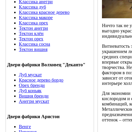
Классика анегри
Классика дуб
Классика красное дерево
Классика макоре
Классика орех
Ничто так не 
Тектон анегри
выгодно украс
Тектон клён
индивидуально
Тектон орех
Классика сосна
Витиеватость 
Тектон вишня
украшением лю
средних специ
впервые откры
Двери фабрики Волховец "Деканто"
творчества. Н
фактором в по
Дуб мускат
зависит от от
Красное дерево бордо
интерьере хол
Орех бренди
Дуб коньяк
Для экономии 
Вишня бренди
кислородом и 
Анегри мускат
комбинаций, к
Металлические
предназначени
Двери фабрики Аристон
оттенок – отт
Венге
Черешня