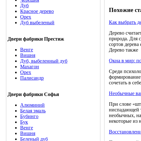
Дуб
Похожие ст
Красное дерево
Орех
Как выбрать д
Дуб выбеленый
Дерево считае
природа. Для 
Двери фабрики Престиж
сортов дерева
Венге
Дерево также
Вишня
Окна в мир: п
Дуб, выбеленный дуб
Махагон
Среди психолог
Орех
формирование 
Палисандр
сочетать в себ
Необычные вар
Двери фабрики Софья
При слове «шт
Алюминий
ниспадающей т
Белая эмаль
необычных, на
Бубинго
некоторые из 
Бук
Венге
Восстановлени
Вишня
Беленый дуб