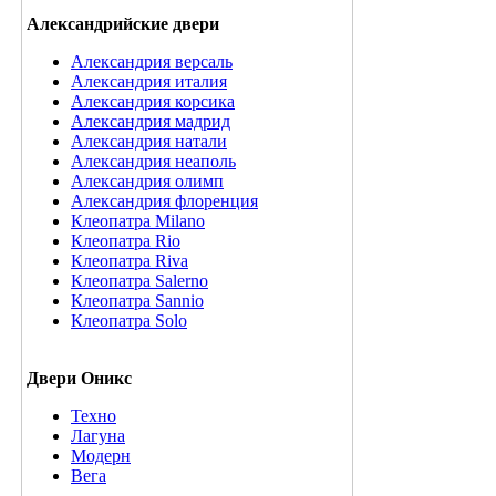
Александрийские двери
Александрия версаль
Александрия италия
Александрия корсика
Александрия мадрид
Александрия натали
Александрия неаполь
Александрия олимп
Александрия флоренция
Клеопатра Milano
Клеопатра Rio
Клеопатра Riva
Клеопатра Salerno
Клеопатра Sannio
Клеопатра Solo
Двери Оникс
Техно
Лагуна
Модерн
Вега