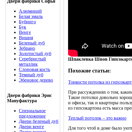
Двери фабрики Софья
Алюминий
Белая эмаль
Бубинго
Бук
Венге
Вишня
Беленый дуб
Зебрано
Золотистый дуб
Серебристый
Шпаклевка Швов Гипсокарт
металлик
Слоновая кость
Похожие статьи:
Темный дуб
Эбеновое дерево
Тонкости потолка из гипсокар
При рассуждениях о том, каким
Двери фабрики Эрис
Такие потолки довольно хорош
Мануфактура
и офисы, так и квартиры польз
из гипсокартона есть масса пр
Специальное
предложение
Теплый потолок – это важно
Двери беленый дуб
Двери венге
Для того чтоб в доме было уют
Двери вишня