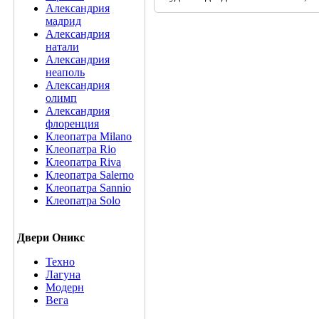
Александрия
мадрид
Александрия
натали
Александрия
неаполь
Александрия
олимп
Александрия
флоренция
Клеопатра Milano
Клеопатра Rio
Клеопатра Riva
Клеопатра Salerno
Клеопатра Sannio
Клеопатра Solo
Двери Оникс
Техно
Лагуна
Модерн
Вега