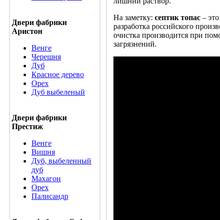
лишний раствор.
На заметку:
септик топас
– эт
Двери фабрики
разработка российского произв
Аристон
очистка производится при по
загрязнений.
Венге
Черешня
Дуб
Красное дерево
Орех
Дуб выбеленый
Двери фабрики
Престиж
Венге
Вишня
Дуб, выбеленный
дуб
Махагон
Орех
Палисандр