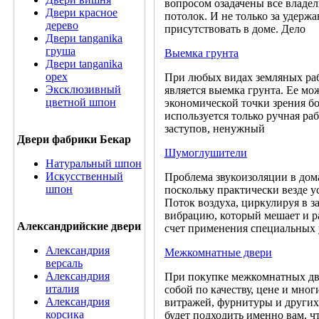
вопросом озадачены все владел
Двери красное
потолок. И не только за удержа
дерево
присутствовать в доме. Дело
Двери tanganika
груша
Выемка грунта
Двери tanganika
oрех
При любых видах земляных раб
Эксклюзивный
является выемка грунта. Ее м
цветной шпон
экономической точки зрения б
используется только ручная ра
заступов, ненужный
Двери фабрики Бекар
Шумоглушители
Натуральный шпон
Искусственный
Проблема звукоизоляции в дома
шпон
поскольку практически везде 
Поток воздуха, циркулируя в з
вибрацию, который мешает и р
Александрийские двери
счет применения специальных 
Александрия
Межкомнатные двери
версаль
Александрия
При покупке межкомнатных две
италия
собой по качеству, цене и мно
Александрия
витражей, фурнитуры и других
корсика
будет подходить именно вам, чт