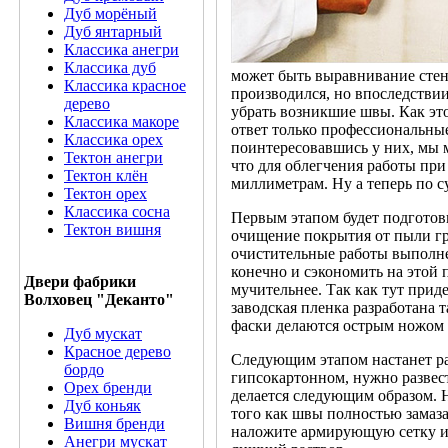
Дуб морёный
Дуб янтарный
Классика анегри
Классика дуб
может быть выравнивание стен 
Классика красное
производился, но впоследствии
дерево
убрать возникшие швы. Как это
Классика макоре
ответ только профессиональны
Классика орех
поинтересовавшись у них, мы м
Тектон анегри
что для облегчения работы при
Тектон клён
миллиметрам. Ну а теперь по с
Тектон орех
Классика сосна
Первым этапом будет подготовк
Тектон вишня
очищение покрытия от пыли гря
очистительные работы выполн
конечно и сэкономить на этой п
Двери фабрики
мучительнее. Так как тут прид
Волховец "Деканто"
заводская пленка разработана 
фаски делаются острым ножом 
Дуб мускат
Красное дерево
Следующим этапом настанет раб
бордо
гипсокартонном, нужно развес
Орех бренди
делается следующим образом. Н
Дуб коньяк
того как швы полностью замаза
Вишня бренди
наложите армирующую сетку и 
Анегри мускат