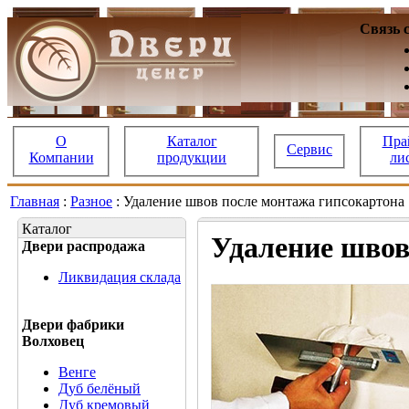
Связь 
О
Каталог
Пра
Сервис
Компании
продукции
ли
Главная
:
Разное
: Удаление швов после монтажа гипсокартона
Каталог
Удаление швов
Двери распродажа
Ликвидация склада
Двери фабрики
Волховец
Венге
Дуб белёный
Дуб кремовый