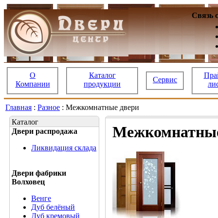
Связь 
О
Каталог
Пра
Сервис
Компании
продукции
ли
Главная
:
Разное
: Межкомнатные двери
Каталог
Межкомнатные
Двери распродажа
Ликвидация склада
Двери фабрики
Волховец
Венге
Дуб белёный
Дуб кремовый