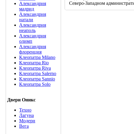
Северо-Западном администрат
Александрия
мадрид
Александрия
натали
Александрия
неаполь
Александрия
олимп
Александрия
флоренция
Клеопатра Milano
Клеопатра Rio
Клеопатра Riva
Клеопатра Salerno
Клеопатра Sannio
Клеопатра Solo
Двери Оникс
Техно
Лагуна
Модерн
Вега