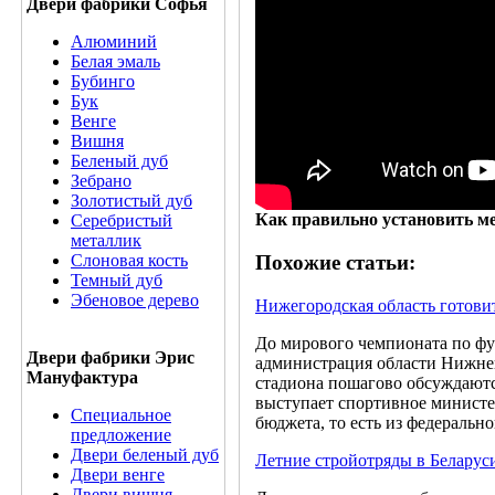
Двери фабрики Софья
Алюминий
Белая эмаль
Бубинго
Бук
Венге
Вишня
Беленый дуб
Зебрано
Золотистый дуб
Как правильно установить м
Серебристый
металлик
Слоновая кость
Похожие статьи:
Темный дуб
Эбеновое дерево
Нижегородская область готови
До мирового чемпионата по фут
Двери фабрики Эрис
администрация области Нижнег
Мануфактура
стадиона пошагово обсуждаютс
выступает спортивное министер
Специальное
бюджета, то есть из федеральн
предложение
Двери беленый дуб
Летние стройотряды в Беларус
Двери венге
Двери вишня