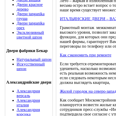
Лето – жаркая и излюбленная п
Двери красное
весьма остро встает вопрос о т
дерево
наше время существует множес
Двери tanganika
груша
ИТАЛЬЯНСКИЕ ДВЕРИ – 
Двери tanganika
Грамотный монтаж межкомнатн
oрех
высокого уровня, позволит зак
Эксклюзивный
функции, для которых они пре
цветной шпон
нашей фирмы, гарантирует Вам
переговоры по телефону или о
Двери фабрики Бекар
Как сэкономить при ремонте
Натуральный шпон
Если требуется отремонтироват
Искусственный
удешевить, насколько возможно
шпон
есть реальная возможность нем
если следовать некоторым несл
Александрийские двери
должна выглядеть квартира,
Александрия
Жилой городок на северо-запа
версаль
Как сообщает Москомстройинве
Александрия
планируется возвести жилые к
италия
сотрудников пресс-службы «Инт
Александрия
подтвердила свое согласие с у
корсика