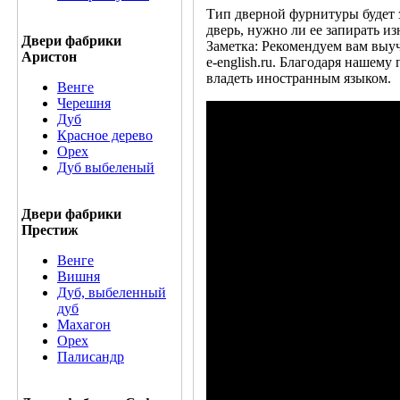
Тип дверной фурнитуры будет з
дверь, нужно ли ее запирать из
Двери фабрики
Заметка: Рекомендуем вам выу
Аристон
e-english.ru. Благодаря нашем
владеть иностранным языком.
Венге
Черешня
Дуб
Красное дерево
Орех
Дуб выбеленый
Двери фабрики
Престиж
Венге
Вишня
Дуб, выбеленный
дуб
Махагон
Орех
Палисандр