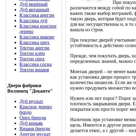
При покуп
Дуб морёный
различаются между собой по ка
Дуб янтарный
важен также выбор витражей, 
Классика анегри
такую дверь, которая будет под
Классика дуб
для вас несущественны и, в то 
Классика красное
вышла из строя.
дерево
Классика макоре
При покупке дверей учитываютс
Классика орех
устойчивость к действию солн
Тектон анегри
Тектон клён
Прежде, чем покупать дверь, н
Тектон орех
определенных знаний, можно с
Классика сосна
Тектон вишня
Монтаж дверей – не менее важе
как установка двери процесс 
количества нюансов. Если же п
Двери фабрики
нужно продумать множество в
Волховец "Деканто"
Нужен или нет порог? Порог це
Дуб мускат
плотность закрывания двери. Е
Красное дерево
покрытия или просто порог ме
бордо
Орех бренди
Наличник при установке межк
Дуб коньяк
щель. Имеются и другие решени
Вишня бренди
делается откос, а с другой – на
Анегри мускат