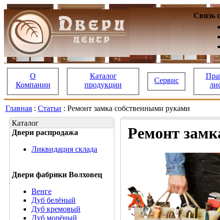
Связь 
О
Каталог
Пра
Сервис
Компании
продукции
ли
Главная
:
Статьи
: Ремонт замка собственными руками
Каталог
Ремонт замк
Двери распродажа
Ликвидация склада
Двери фабрики Волховец
Венге
Дуб белёный
Дуб кремовый
Дуб морёный