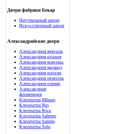
Двери фабрики Бекар
Натуральный шпон
Искусственный шпон
Александрийские двери
Александрия версаль
Александрия италия
Александрия корсика
Александрия мадрид
Александрия натали
Александрия неаполь
Александрия олимп
Александрия
флоренция
Клеопатра Milano
Клеопатра Rio
Клеопатра Riva
Клеопатра Salerno
Клеопатра Sannio
Клеопатра Solo