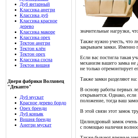
Дуб янтарный
Классика анегри
Классика дуб
Классика красное
дерево
значительные нагрузки, чт
Классика макоре
Классика орех
Также нужно учесть, что л
Тектон анегри
закрываем замки. Именно п
Тектон клён
Тектон орех
Если вас постигла такая у
Классика сосна
механизм вашего замка не
Тектон вишня
не только отремонтирует е
Также замки разделяют на:
Двери фабрики Волховец
"Деканто"
В основу работы первых ле
открывается. Однако, если
Дуб мускат
положение, тогда ваш замок
Красное дерево бордо
Орех бренди
В этой связи этот замок т
Дуб коньяк
Вишня бренди
Цилиндровый замок очень у
Анегри мускат
с помощью наличия волноо
Также бывают врезные зам