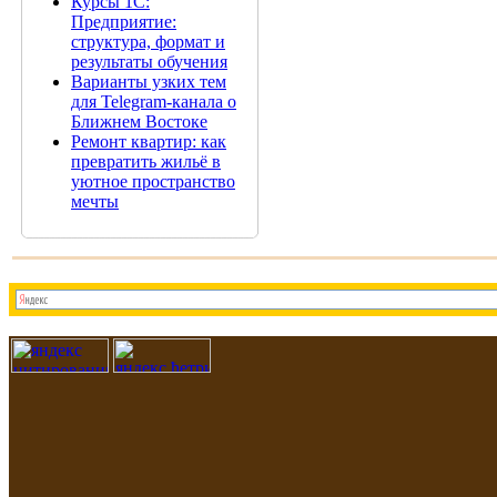
Курсы 1С:
Предприятие:
структура, формат и
результаты обучения
Варианты узких тем
для Telegram-канала о
Ближнем Востоке
Ремонт квартир: как
превратить жильё в
уютное пространство
мечты