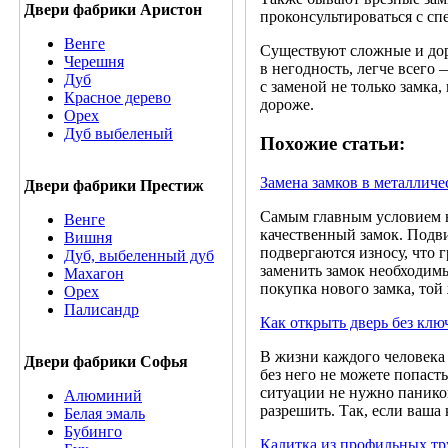
Двери фабрики Аристон
проконсультироваться с с
Венге
Существуют сложные и дор
Черешня
в негодность, легче всего
Дуб
с заменой не только замка,
Красное дерево
дороже.
Орех
Дуб выбеленый
Похожие статьи:
Замена замков в металличе
Двери фабрики Престиж
Самым главным условием н
Венге
качественный замок. Подви
Вишня
подвергаются износу, что 
Дуб, выбеленный дуб
заменить замок необходим
Махагон
покупка нового замка, той
Орех
Палисандр
Как открыть дверь без клю
В жизни каждого человека
Двери фабрики Софья
без него не можете попаст
ситуации не нужно паников
Алюминий
разрешить. Так, если ваша
Белая эмаль
Бубинго
Калитка из профильных тр