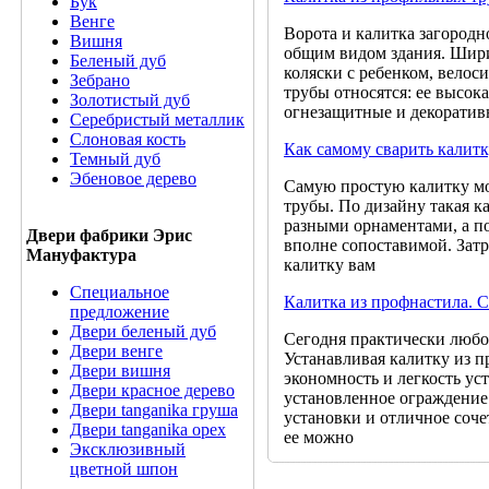
Бук
Венге
Ворота и калитка загород
Вишня
общим видом здания. Шири
Беленый дуб
коляски с ребенком, вело
Зебрано
трубы относятся: ее высок
Золотистый дуб
огнезащитные и декоратив
Серебристый металлик
Слоновая кость
Как самому сварить калит
Темный дуб
Эбеновое дерево
Самую простую калитку мо
трубы. По дизайну такая к
разными орнаментами, а по
Двери фабрики Эрис
вполне сопоставимой. Затр
Мануфактура
калитку вам
Специальное
Калитка из профнастила. 
предложение
Двери беленый дуб
Сегодня практически любо
Двери венге
Устанавливая калитку из 
Двери вишня
экономность и легкость ус
Двери красное дерево
установленное ограждение
Двери tanganika груша
установки и отличное соче
Двери tanganika oрех
ее можно
Эксклюзивный
цветной шпон