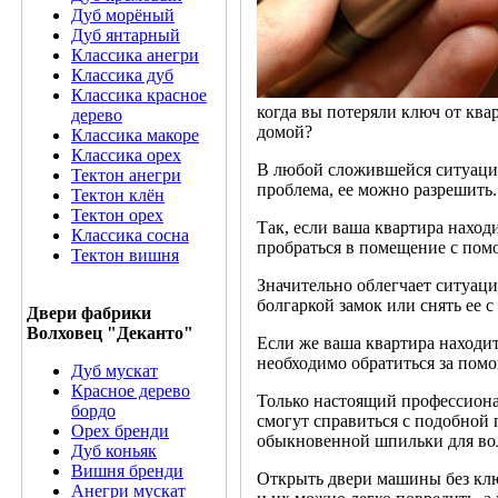
Дуб морёный
Дуб янтарный
Классика анегри
Классика дуб
Классика красное
когда вы потеряли ключ от квар
дерево
домой?
Классика макоре
Классика орех
В любой сложившейся ситуации
Тектон анегри
проблема, ее можно разрешить.
Тектон клён
Тектон орех
Так, если ваша квартира нахо
Классика сосна
пробраться в помещение с пом
Тектон вишня
Значительно облегчает ситуац
болгаркой замок или снять ее с 
Двери фабрики
Волховец "Деканто"
Если же ваша квартира находит
необходимо обратиться за помо
Дуб мускат
Красное дерево
Только настоящий профессион
бордо
смогут справиться с подобной
Орех бренди
обыкновенной шпильки для вол
Дуб коньяк
Вишня бренди
Открыть двери машины без клю
Анегри мускат