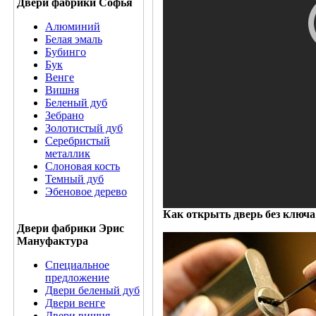
Двери фабрики Софья
Алюминий
Белая эмаль
Бубинго
Бук
Венге
Вишня
Беленый дуб
Зебрано
Золотистый дуб
Серебристый
металлик
Слоновая кость
Темный дуб
Эбеновое дерево
Как открыть дверь без ключа
Двери фабрики Эрис
Мануфактура
Специальное
предложение
Двери беленый дуб
Двери венге
Двери вишня