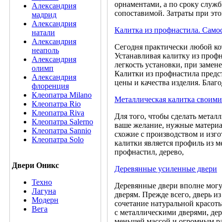
орнаментами, а по сроку служб
Александрия
сопоставимой. Затраты при эт
мадрид
Александрия
Калитка из профнастила. Само
натали
Александрия
Сегодня практически любой ко
неаполь
Устанавливая калитку из проф
Александрия
легкость установки, при замен
олимп
Калитки из профнастила предс
Александрия
цены и качества изделия. Благ
флоренция
Клеопатра Milano
Металлическая калитка своими
Клеопатра Rio
Клеопатра Riva
Для того, чтобы сделать метал
Клеопатра Salerno
ваше желание, нужные материа
Клеопатра Sannio
схожие с производством и изг
Клеопатра Solo
калитки является профиль из м
профнастил, дерево,
Двери Оникс
Деревянные усиленные двери
Техно
Деревянные двери вполне мог
Лагуна
дверям. Прежде всего, дверь из
Модерн
сочетание натуральной красот
Вега
с металлическими дверями, де
меньшей массой и огромным ра