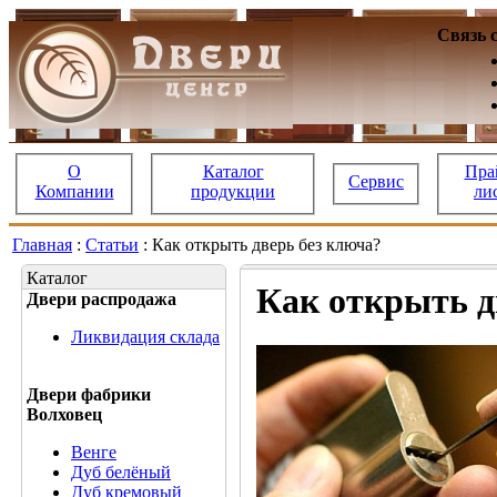
Связь 
О
Каталог
Пра
Сервис
Компании
продукции
ли
Главная
:
Статьи
: Как открыть дверь без ключа?
Каталог
Как открыть д
Двери распродажа
Ликвидация склада
Двери фабрики
Волховец
Венге
Дуб белёный
Дуб кремовый