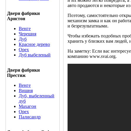
и их можно легко повредить, а 
авто продаются и некоторые из
Двери фабрики
Поэтому, самостоятельно откры
Аристон
механизм замка и как он работ
и безрезультатными.
Венге
Черешня
Чтобы избежать подобных проб
Дуб
хранить у близких вам людей, 
Красное дерево
Орех
На заметку: Если вас интересуе
Дуб выбеленый
компанию www.svai.org.
Двери фабрики
Престиж
Венге
Вишня
Дуб, выбеленный
дуб
Махагон
Орех
Палисандр