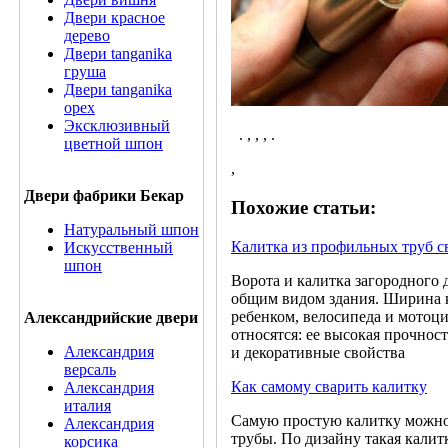
Двери красное
дерево
Двери tanganika
груша
Двери tanganika
oрех
Эксклюзивный
. , , , .
цветной шпон
,
Двери фабрики Бекар
Похожие статьи:
Натуральный шпон
Калитка из профильных труб 
Искусственный
шпон
Ворота и калитка загородного
общим видом здания. Ширина к
ребенком, велосипеда и мотоц
Александрийские двери
относятся: ее высокая прочнос
Александрия
и декоративные свойства
версаль
Как самому сварить калитку
Александрия
италия
Самую простую калитку можно 
Александрия
трубы. По дизайну такая калит
корсика