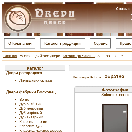
Связь с 
О Компании
Каталог продукции
Сервис
Прайс
Главная
: Александрийские двери :
Клеопатра Salerno
: Salerno + венге
Каталог
Двери распродажа
обратно
Клеопатра Salerno ::
Ликвидация склада
Фотография
Двери фабрики Волховец
Salerno + венге
Венге
Дуб белёный
Дуб кремовый
Дуб морёный
Дуб янтарный
Классика анегри
Классика дуб
Классика красное дерево