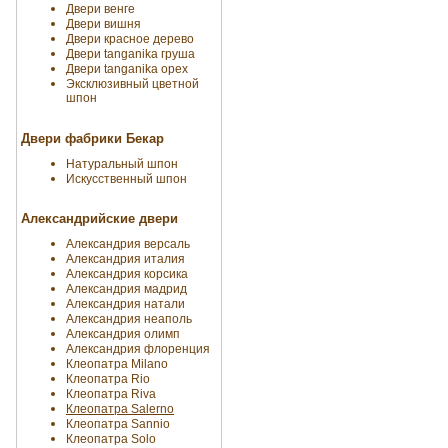
Двери венге
Двери вишня
Двери красное дерево
Двери tanganika груша
Двери tanganika oрех
Эксклюзивный цветной
шпон
Двери фабрики Бекар
Натуральный шпон
Искусственный шпон
Александрийские двери
Александрия версаль
Александрия италия
Александрия корсика
Александрия мадрид
Александрия натали
Александрия неаполь
Александрия олимп
Александрия флоренция
Клеопатра Milano
Клеопатра Rio
Клеопатра Riva
Клеопатра Salerno
Клеопатра Sannio
Клеопатра Solo