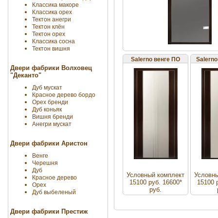
Классика макоре
Классика орех
Тектон анегри
Тектон клён
Тектон орех
Классика сосна
Тектон вишня
Salerno венге ПО
Salerno
Двери фабрики Волховец
"Деканто"
Дуб мускат
Красное дерево бордо
Орех бренди
Дуб коньяк
Вишня бренди
Анегри мускат
Двери фабрики Аристон
Венге
Черешня
Дуб
Условный комплект
Условны
Красное дерево
15100 руб. 16600*
15100 
Орех
руб.
Дуб выбеленый
Двери фабрики Престиж