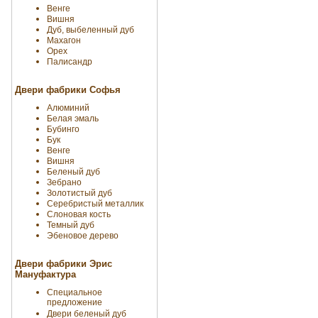
Венге
Вишня
Дуб, выбеленный дуб
Махагон
Орех
Палисандр
Двери фабрики Софья
Алюминий
Белая эмаль
Бубинго
Бук
Венге
Вишня
Беленый дуб
Зебрано
Золотистый дуб
Серебристый металлик
Слоновая кость
Темный дуб
Эбеновое дерево
Двери фабрики Эрис
Мануфактура
Специальное
предложение
Двери беленый дуб