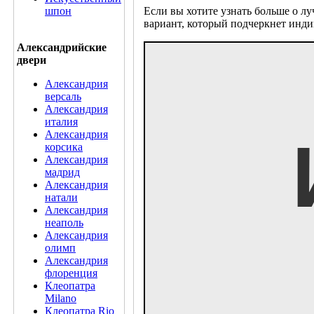
шпон
Если вы хотите узнать больше о л
вариант, который подчеркнет инди
Александрийские
двери
Александрия
версаль
Александрия
италия
Александрия
корсика
Александрия
мадрид
Александрия
натали
Александрия
неаполь
Александрия
олимп
Александрия
флоренция
Клеопатра
Milano
Клеопатра Rio