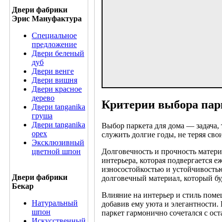
Двери фабрики
Эрис Мануфактура
Специальное
предложение
Двери беленый
дуб
Двери венге
Двери вишня
Двери красное
дерево
Критерии выбора пар
Двери tanganika
груша
Двери tanganika
Выбор паркета для дома — задача,
oрех
служить долгие годы, не теряя св
Эксклюзивный
цветной шпон
Долговечность и прочность матери
интерьера, которая подвергается 
износостойкостью и устойчивостью
Двери фабрики
долговечный материал, который бу
Бекар
Влияние на интерьер и стиль поме
Натуральный
добавив ему уюта и элегантности.
шпон
паркет гармонично сочетался с ос
Искусственный