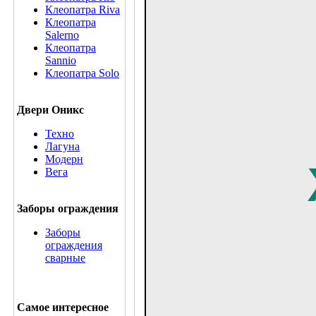
Клеопатра Riva
Клеопатра
Salerno
Клеопатра
Sannio
Клеопатра Solo
Двери Оникс
Техно
Лагуна
Модерн
Вега
Заборы ограждения
Заборы
ограждения
сварные
Самое интересное