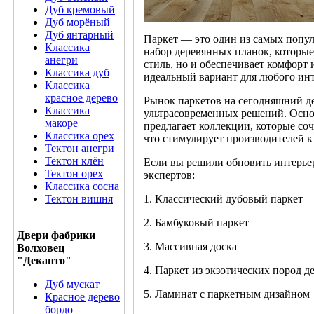
Дуб кремовый
Дуб морёный
Дуб янтарный
Паркет — это один из самых попул
Классика
набор деревянных планок, которые
анегри
стиль, но и обеспечивает комфорт 
Классика дуб
идеальный вариант для любого инт
Классика
красное дерево
Рынок паркетов на сегодняшний де
Классика
ультрасовременных решений. Осно
макоре
предлагает коллекции, которые со
Классика орех
что стимулирует производителей 
Тектон анегри
Тектон клён
Если вы решили обновить интерье
Тектон орех
экспертов:
Классика сосна
Тектон вишня
1. Классический дубовый паркет
2. Бамбуковый паркет
Двери фабрики
3. Массивная доска
Волховец
"Деканто"
4. Паркет из экзотических пород д
Дуб мускат
5. Ламинат с паркетным дизайном
Красное дерево
бордо