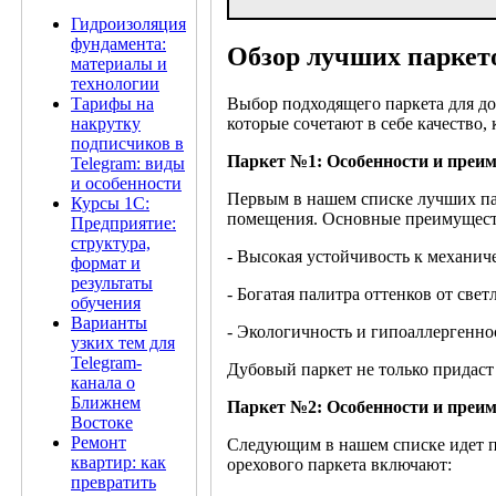
Гидроизоляция
фундамента:
Обзор лучших паркет
материалы и
технологии
Тарифы на
Выбор подходящего паркета для до
накрутку
которые сочетают в себе качество
подписчиков в
Паркет №1: Особенности и преи
Telegram: виды
и особенности
Первым в нашем списке лучших пар
Курсы 1С:
помещения. Основные преимуществ
Предприятие:
структура,
- Высокая устойчивость к механи
формат и
результаты
- Богатая палитра оттенков от све
обучения
Варианты
- Экологичность и гипоаллергенно
узких тем для
Telegram-
Дубовый паркет не только придаст
канала о
Ближнем
Паркет №2: Особенности и преи
Востоке
Ремонт
Следующим в нашем списке идет п
квартир: как
орехового паркета включают:
превратить