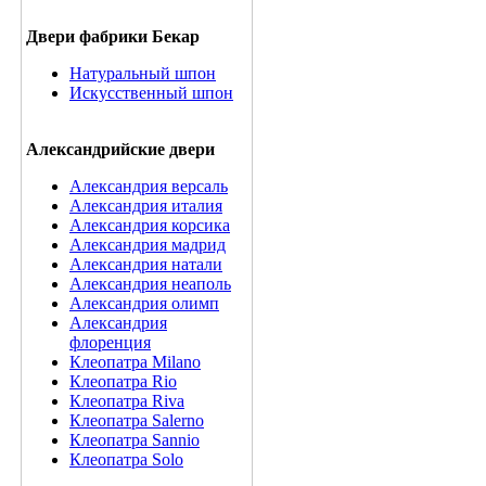
Двери фабрики Бекар
Натуральный шпон
Искусственный шпон
Александрийские двери
Александрия версаль
Александрия италия
Александрия корсика
Александрия мадрид
Александрия натали
Александрия неаполь
Александрия олимп
Александрия
флоренция
Клеопатра Milano
Клеопатра Rio
Клеопатра Riva
Клеопатра Salerno
Клеопатра Sannio
Клеопатра Solo