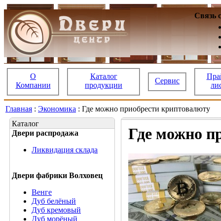
Связь 
О
Каталог
Пра
Сервис
Компании
продукции
ли
Главная
:
Экономика
: Где можно приобрести криптовалюту
Каталог
Где можно п
Двери распродажа
Ликвидация склада
Двери фабрики Волховец
Венге
Дуб белёный
Дуб кремовый
Дуб морёный