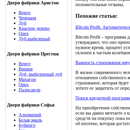
Двери фабрики Аристон
положительные отзывы.
Венге
Похожие статьи:
Черешня
Дуб
Bitcoin Profit. Автоматиче
Красное дерево
Орех
Bitcoin Profit – программа
Дуб выбеленый
утверждают, что оно прин
нужное время, процент ус
склонен к частым колебани
Двери фабрики Престиж
Важность страхования иму
Венге
Вишня
В жизни современного чело
Дуб, выбеленный дуб
отношении собственного жи
Махагон
страхование, которая буде
Орех
хотите ее защитить от опр
Палисандр
Поиск кредитной програм
Двери фабрики Софья
На приобретение собственн
если вы давно мечтаете о 
Алюминий
средств на покупку пока н
Белая эмаль
об ипотеке, которая доста
Бубинго