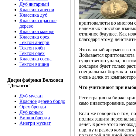
Дуб янтарный
Классика анегри
Классика дуб
Классика красное
криптовалюты во многом св
дерево
надежных способов взаимор
Классика макоре
отличное будущее. Как из
Классика орех
благодаря этому, действит
Тектон анегри
Тектон клён
Это важный аргумент в пол
Тектон орех
Добывается криптовалюта с
Классика сосна
существенно упала, поэтом
Тектон вишня
долларам будет только рас
специальных биржах и разоб
очень далек от компьютер
Двери фабрики Волховец
"Деканто"
Что учитывают при выбо
Дуб мускат
Регистрация на бирже кр
Красное дерево бордо
само инвестирование, разо
Орех бренди
Дуб коньяк
Если же говорить о том, п
Вишня бренди
полная защита персональны
Анегри мускат
денег. Кроме этого необх
пар, ну и размер комисси
пользу той или иной биржи