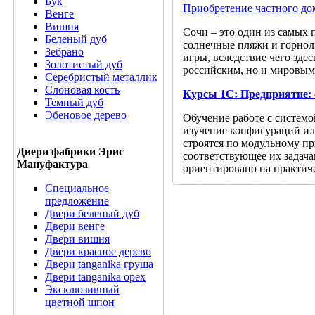
Бук
Приобретение частного до
Венге
Вишня
Сочи – это один из самых 
Беленый дуб
солнечные пляжи и горнол
Зебрано
игры, вследствие чего здес
Золотистый дуб
российским, но и мировым 
Серебристый металлик
Слоновая кость
Курсы 1С: Предприятие: 
Темный дуб
Эбеновое дерево
Обучение работе с системо
изучение конфигураций ил
строятся по модульному пр
Двери фабрики Эрис
соответствующее их задач
Мануфактура
ориентировано на практич
Специальное
предложение
Двери беленый дуб
Двери венге
Двери вишня
Двери красное дерево
Двери tanganika груша
Двери tanganika oрех
Эксклюзивный
цветной шпон