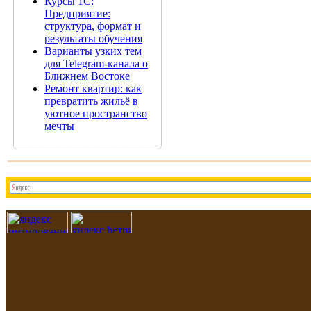
Курсы 1С:
Предприятие:
структура, формат и
результаты обучения
Варианты узких тем
для Telegram-канала о
Ближнем Востоке
Ремонт квартир: как
превратить жильё в
уютное пространство
мечты