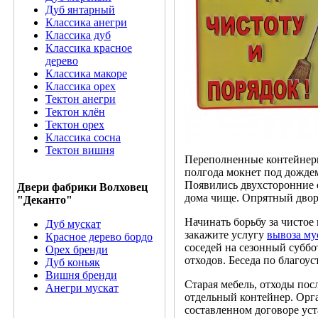
Дуб янтарный
Классика анегри
Классика дуб
Классика красное
дерево
Классика макоре
Классика орех
Тектон анегри
Тектон клён
Тектон орех
Классика сосна
Тектон вишня
Переполненные контейнеры
полгода мокнет под дождем
Появились двухсторонние о
Двери фабрики Волховец
дома чище. Опрятный двор 
"Деканто"
Начинать борьбу за чистое
Дуб мускат
закажите услугу
вывоза му
Красное дерево бордо
соседей на сезонный субб
Орех бренди
отходов. Беседа по благоу
Дуб коньяк
Вишня бренди
Старая мебель, отходы пос
Анегри мускат
отдельный контейнер. Орга
составленном договоре ус