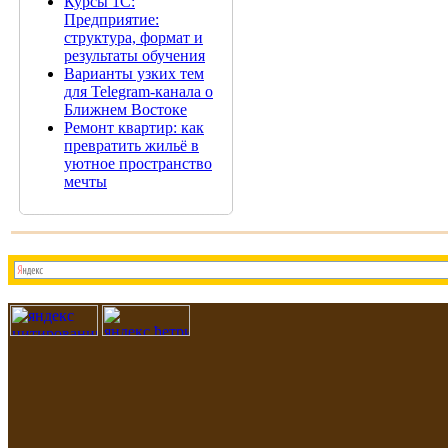
Курсы 1С:
Предприятие:
структура, формат и
результаты обучения
Варианты узких тем
для Telegram-канала о
Ближнем Востоке
Ремонт квартир: как
превратить жильё в
уютное пространство
мечты