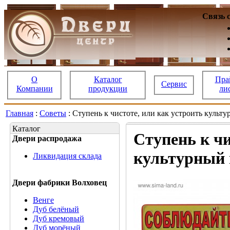
Связь 
О
Каталог
Пра
Сервис
Компании
продукции
ли
Главная
:
Советы
: Ступень к чистоте, или как устроить культ
Каталог
Ступень к чи
Двери распродажа
культурный 
Ликвидация склада
Двери фабрики Волховец
Венге
Дуб белёный
Дуб кремовый
Дуб морёный