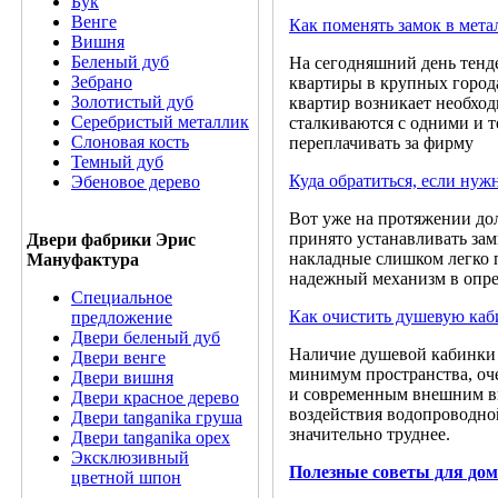
Бук
Венге
Как поменять замок в мета
Вишня
Беленый дуб
На сегодняшний день тенд
Зебрано
квартиры в крупных город
Золотистый дуб
квартир возникает необход
Серебристый металлик
сталкиваются с одними и т
Слоновая кость
переплачивать за фирму
Темный дуб
Куда обратиться, если нуж
Эбеновое дерево
Вот уже на протяжении до
принято устанавливать зам
Двери фабрики Эрис
накладные слишком легко п
Мануфактура
надежный механизм в опр
Специальное
Как очистить душевую каб
предложение
Двери беленый дуб
Наличие душевой кабинки 
Двери венге
минимум пространства, оче
Двери вишня
и современным внешним вид
Двери красное дерево
воздействия водопроводно
Двери tanganika груша
значительно труднее.
Двери tanganika oрех
Эксклюзивный
Полезные советы для дом
цветной шпон