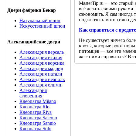
MasterTip.ru — это старый
всё делать своими руками.
Двери фабрики Бекар
сэкономить. Я сам иногда т
подключить мотор или сдел
Натуральный шпон
Искусственный шпон
Как справиться с вредит
Не существует ничего боле
Александрийские двери
кроты, которые роют норы
питомцев — все эти мален
Александрия версаль
же с ними справиться? В э
Александрия италия
Александрия корсика
Александрия мадрид
Александрия натали
Александрия неаполь
Александрия олимп
Александрия
флоренция
Клеопатра Milano
Клеопатра Rio
Клеопатра Riva
Клеопатра Salerno
Клеопатра Sannio
Клеопатра Solo