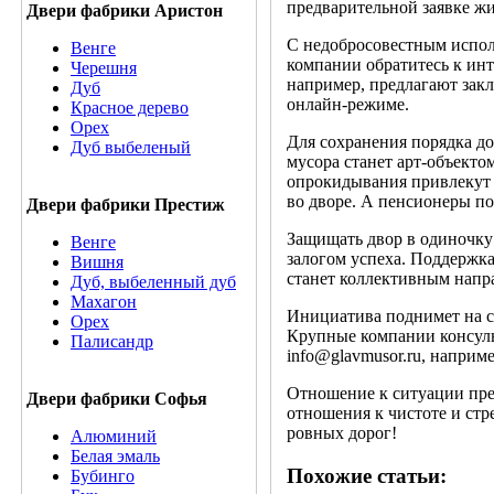
предварительной заявке ж
Двери фабрики Аристон
С недобросовестным испол
Венге
компании обратитесь к инт
Черешня
например, предлагают закл
Дуб
онлайн-режиме.
Красное дерево
Орех
Для сохранения порядка д
Дуб выбеленый
мусора станет арт-объекто
опрокидывания привлекут 
во дворе. А пенсионеры по
Двери фабрики Престиж
Защищать двор в одиночку
Венге
залогом успеха. Поддержк
Вишня
станет коллективным напр
Дуб, выбеленный дуб
Махагон
Инициатива поднимет на с
Орех
Крупные компании консуль
Палисандр
info@glavmusor.ru, наприм
Отношение к ситуации прео
Двери фабрики Софья
отношения к чистоте и стр
ровных дорог!
Алюминий
Белая эмаль
Похожие статьи:
Бубинго