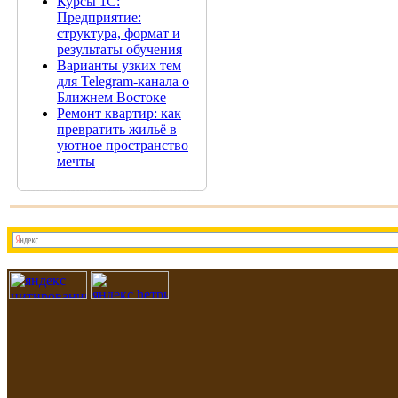
Курсы 1С:
Предприятие:
структура, формат и
результаты обучения
Варианты узких тем
для Telegram-канала о
Ближнем Востоке
Ремонт квартир: как
превратить жильё в
уютное пространство
мечты