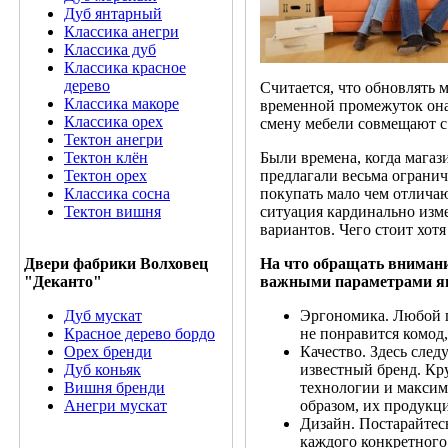
Дуб янтарный
Классика анегри
Классика дуб
Классика красное
дерево
Считается, что обновлять 
Классика макоре
временной промежуток она 
Классика орех
смену мебели совмещают с
Тектон анегри
Тектон клён
Были времена, когда мага
Тектон орех
предлагали весьма ограни
Классика сосна
покупать мало чем отличаю
Тектон вишня
ситуация кардинально изм
вариантов. Чего стоит хот
Двери фабрики Волховец
На что обращать внимани
"Деканто"
важными параметрами я
Дуб мускат
Эргономика. Любой п
Красное дерево бордо
не понравится комод
Орех бренди
Качество. Здесь след
Дуб коньяк
известный бренд. К
Вишня бренди
технологии и максим
Анегри мускат
образом, их продукци
Дизайн. Постарайтес
каждого конкретного