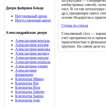
Штукатурка — специфическ
алебастровых смесей, сили
Двери фабрики Бекар
паст. В состав штукатурки
др.), придающие смеси сп
Натуральный шпон
основе Недорогая и практ
Искусственный шпон
Столы из стекла
Александрийские двери
Стеклянный стол ― хороши
счет прозрачности и привл
Александрия версаль
практичностью и функцион
Александрия италия
хрупкие. На самом деле их
Александрия корсика
Александрия мадрид
Александрия натали
Александрия неаполь
Александрия олимп
Александрия
флоренция
Клеопатра Milano
Клеопатра Rio
Клеопатра Riva
Клеопатра Salerno
Клеопатра Sannio
Клеопатра Solo