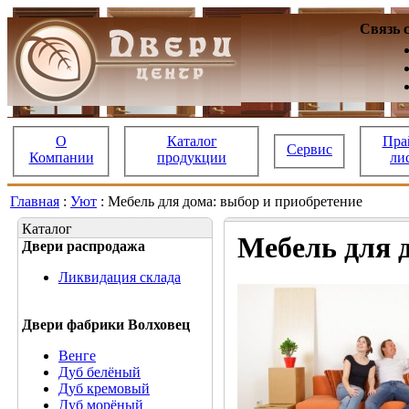
Связь 
О
Каталог
Пра
Сервис
Компании
продукции
ли
Главная
:
Уют
: Мебель для дома: выбор и приобретение
Каталог
Мебель для 
Двери распродажа
Ликвидация склада
Двери фабрики Волховец
Венге
Дуб белёный
Дуб кремовый
Дуб морёный