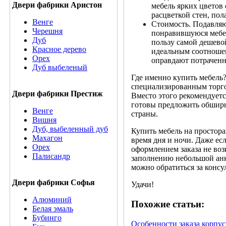
Двери фабрики Аристон
мебель ярких цветов 
расцветкой стен, пол
Венге
Стоимость. Подавляю
Черешня
понравившуюся мебель
Дуб
пользу самой дешево
Красное дерево
идеальным соотношен
Орех
оправдают потраченн
Дуб выбеленый
Где именно купить мебель?
специализированным торго
Двери фабрики Престиж
Вместо этого рекомендуетс
готовы предложить обширн
Венге
страны.
Вишня
Дуб, выбеленный дуб
Купить мебель на простора
Махагон
время дня и ночи. Даже ес
Орех
оформлением заказа не воз
Палисандр
заполнению небольшой анк
можно обратиться за консу
Двери фабрики Софья
Удачи!
Алюминий
Похожие статьи:
Белая эмаль
Бубинго
Особенности заказа корпу