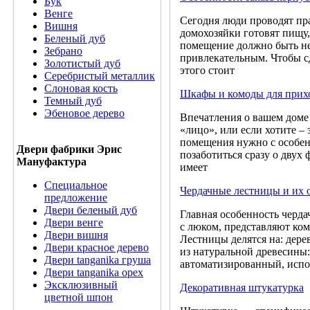
Бук
Венге
Сегодня люди проводят пра
Вишня
домохозяйки готовят пищу,
Беленый дуб
помещение должно быть н
Зебрано
привлекательным. Чтобы сд
Золотистый дуб
этого стоит
Серебристый металлик
Слоновая кость
Шкафы и комоды для прих
Темный дуб
Эбеновое дерево
Впечатления о вашем доме 
«лицо», или если хотите –
помещения нужно с особен
Двери фабрики Эрис
позаботиться сразу о двух
Мануфактура
имеет
Специальное
Чердачные лестницы и их 
предложение
Двери беленый дуб
Главная особенность черда
Двери венге
с люком, представляют ко
Двери вишня
Лестницы делятся на: дер
Двери красное дерево
из натуральной древесины:
Двери tanganika груша
автоматизированный, испо
Двери tanganika oрех
Эксклюзивный
Декоративная штукатурка
цветной шпон