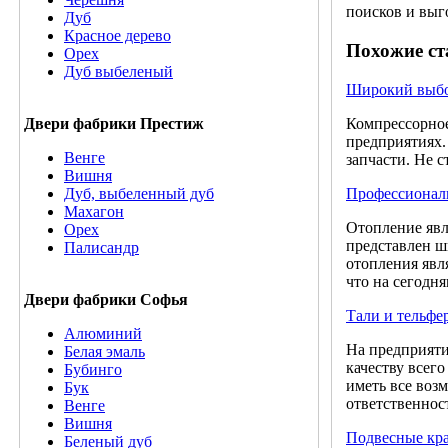
поисков и выг
Дуб
Красное дерево
Похожие ст
Орех
Дуб выбеленый
Широкий выбор
Компрессорное
Двери фабрики Престиж
предприятиях.
Венге
запчасти. Не с
Вишня
Профессиональ
Дуб, выбеленный дуб
Махагон
Отопление явл
Орех
представлен ш
Палисандр
отопления явл
что на сегодн
Двери фабрики Софья
Тали и тельфе
Алюминий
На предприяти
Белая эмаль
качеству всег
Бубинго
иметь все возм
Бук
ответственнос
Венге
Вишня
Подвесные кра
Беленый дуб