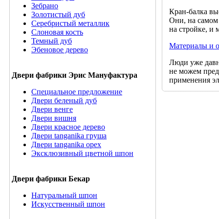
Зебрано
Кран-балка вы
Золотистый дуб
Они, на самом
Серебристый металлик
на стройке, и 
Слоновая кость
Темный дуб
Материалы и о
Эбеновое дерево
Люди уже давн
не можем пред
Двери фабрики Эрис Мануфактура
применения эл
Специальное предложение
Двери беленый дуб
Двери венге
Двери вишня
Двери красное дерево
Двери tanganika груша
Двери tanganika oрех
Эксклюзивный цветной шпон
Двери фабрики Бекар
Натуральный шпон
Искусственный шпон