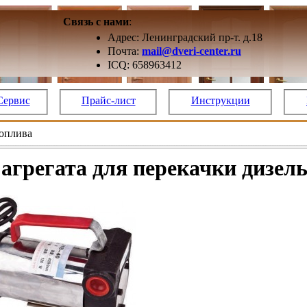
Связь с нами
:
Адрес: Ленинградский пр-т. д.18
Почта:
mail@dveri-center.ru
ICQ: 658963412
Сервис
Прайс-лист
Инструкции
топлива
агрегата для перекачки дизел