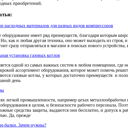
одных приобретений.
атьи:
 расходных материалов для разных видов компрессоров
 оборудование имеет ряд преимуществ, благодаря которым широ
 Но, как и любая другая техника, оно может выходить из строя
тоит сразу отправляться в магазин в поисках нового устройства, 
ная установка газовых котлов
яется одной из самых важных систем в любом помещении, где н
ирокий ассортимент оборудования, которое может помочь решит
яются газовые котлы, у которых достаточно преимуществ и пол
яшний день
ры
ях легкой промышленности, например цехах металлообработки 
о оборудования в целом, и безопасности рабочего персонала. По
ожные средства защиты, выдаются они бесплатно, и допуск к раб
тью. Да, прежде
н-балки. Зачем нужны?