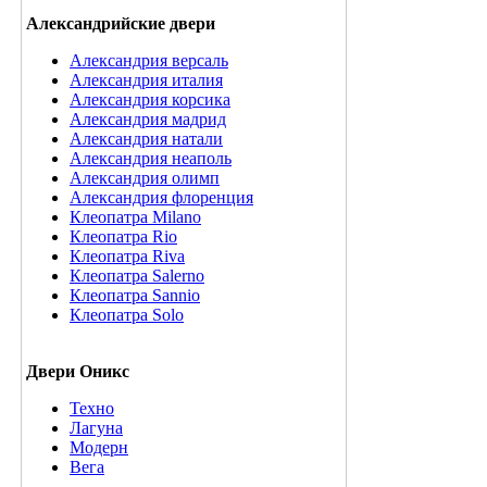
Александрийские двери
Александрия версаль
Александрия италия
Александрия корсика
Александрия мадрид
Александрия натали
Александрия неаполь
Александрия олимп
Александрия флоренция
Клеопатра Milano
Клеопатра Rio
Клеопатра Riva
Клеопатра Salerno
Клеопатра Sannio
Клеопатра Solo
Двери Оникс
Техно
Лагуна
Модерн
Вега