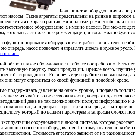
Большинство оборудования и спецте
яют насосы. Такие агрегаты представлены на рынке в широком а
определиться с характеристиками и параметрами, чтобы найти то
соответствующее оборудование, а именно насосы. Вы можете дета
м, который даст полезные рекомендации, и тогда можно будет с
го функционирования оборудования, и работы двигателя, необхо
ою очередь, насос позволяет направлять дизель в нужное русло.
о топлива
.
й области такое оборудование наиболее востребовано. Есть нес
ть выгодную покупку такой продукции. Прежде всего, изучите у
циент быстроходности. Если речь идет о работе под высоким д
ак они могут справиться со своей функцией в подобной среде.
имо поддерживать давление на одном уровне, и подавать топлив
окупке учитывайте количество жидкости, которая подается насос
сегодняшний день не так сложно найти полную информацию и д
разновидностях, и подобрать агрегат для той среды, в которой о
циалисту, который по вашим параметрам и запросам сможет под
 эксплуатации оборудования и любой системы, которая работает
 и мощного насосного оборудования. Поэтому тщательно выбир
характеристики. Стоимость агрегатов зависит от их разновиднос