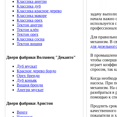
Классика анегри
Классика дуб
Классика красное дерево
задачу выполн
Классика макоре
начала важно 
Классика орех
используется 
Тектон анегри
профессионало
Тектон клён
Тектон орех
Для правильно
Классика сосна
механизм. В св
Тектон вишня
для дизельног
В промышленно
Двери фабрики Волховец "Деканто"
чтобы соверши
играет коэффи
Дуб мускат
спросом, так к
Красное дерево бордо
Орех бренди
Когда необход
Дуб коньяк
насосы. При п
Вишня бренди
механизм. На 
Анегри мускат
разобраться в 
помощью к спе
Двери фабрики Аристон
Продлить срок
качественного
Венге
показатели и 
Черешня