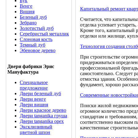
Бук
Венге
Капитальный ремонт кварт
Вишня
Беленый дуб
Считается, что капитальны
Зебрано
отделка успевает устареть
Золотистый дуб
Кроме того, капитальный р
Серебристый металлик
отделки или жилище, купл
Слоновая кость
Темный дуб
Технология создания столб
Эбеновое дерево
При строительстве огромн
придерживаться определен
Двери фабрики Эрис
профессиональной бригады
Мануфактура
самостоятельно. Следует р
отмостка здания. Особенно
Специальное
фундамент, хорошо расска
предложение
Двери беленый дуб
Современные новостройки
Двери венге
Двери вишня
Поиски жилой недвижимост
Двери красное дерево
огромное количество пред
Двери tanganika груша
стандартам и требованиям
Двери tanganika oрех
соответственно высоким п
Эксклюзивный
качественные строительны
цветной шпон