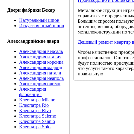
Производство и поставки о
Двери фабрики Бекар
Металлоконструкции играю
справиться с определенным
Натуральный шпон
Большим спросом пользуют
Искусственный шпон
антенны, вышки, оборудов
металлоконструкции по те
Александрийские двери
Дешевый ремонт квартир 
Александрия версаль
Чтобы качественно преобра
Александрия италия
профессионалов. Опытные 
Александрия корсика
будут полностью прислушив
Александрия мадрид
что услуги такого характер
Александрия натали
правильную
Александрия неаполь
Александрия олимп
Александрия
флоренция
Клеопатра Milano
Клеопатра Rio
Клеопатра Riva
Клеопатра Salerno
Клеопатра Sannio
Клеопатра Solo