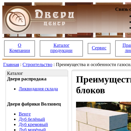
Связь 
О
Каталог
Пра
Сервис
Компании
продукции
ли
Главная
:
Строительство
: Преимущества и особенности газос
Каталог
Преимуществ
Двери распродажа
блоков
Ликвидация склада
Двери фабрики Волховец
Венге
Дуб белёный
Дуб кремовый
Дуб морёный