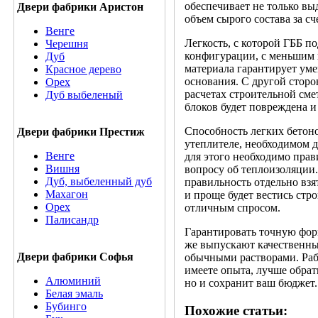
обеспечивает не только вы
Двери фабрики Аристон
объем сырого состава за с
Венге
Легкость, с которой ГББ п
Черешня
конфигурации, с меньшим 
Дуб
материала гарантирует уме
Красное дерево
основания. С другой сторо
Орех
расчетах строительной сме
Дуб выбеленый
блоков будет повреждена 
Способность легких бетон
Двери фабрики Престиж
утеплителе, необходимом д
Венге
для этого необходимо прав
Вишня
вопросу об теплоизоляции
Дуб, выбеленный дуб
правильность отдельно взя
Махагон
и проще будет вестись стр
Орех
отличным спросом.
Палисандр
Гарантировать точную фор
же выпускают качественный
Двери фабрики Софья
обычными растворами. Рабо
имеете опыта, лучше обрат
Алюминий
но и сохранит ваш бюджет.
Белая эмаль
Бубинго
Похожие статьи: