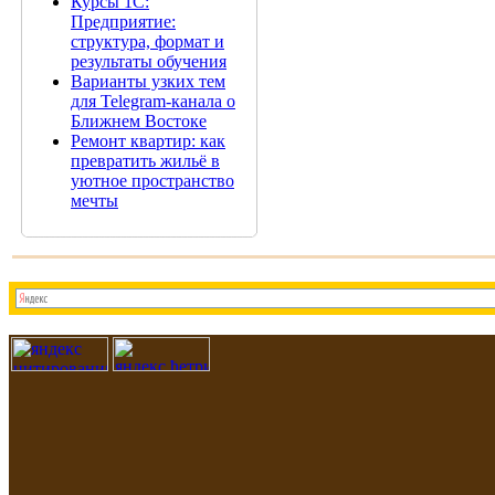
Курсы 1С:
Предприятие:
структура, формат и
результаты обучения
Варианты узких тем
для Telegram-канала о
Ближнем Востоке
Ремонт квартир: как
превратить жильё в
уютное пространство
мечты