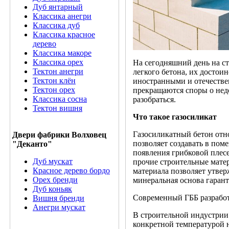
Дуб янтарный
Классика анегри
Классика дуб
Классика красное
дерево
Классика макоре
Классика орех
На сегодняшний день на с
Тектон анегри
легкого бетона, их достои
Тектон клён
иностранными и отечестве
Тектон орех
прекращаются споры о недо
Классика сосна
разобраться.
Тектон вишня
Что такое газосиликат
Газосиликатный бетон отн
Двери фабрики Волховец
позволяет создавать в пом
"Деканто"
появления грибковой плес
Дуб мускат
прочие строительные матер
Красное дерево бордо
материала позволяет утвер
Орех бренди
минеральная основа гаран
Дуб коньяк
Современный ГББ разработа
Вишня бренди
Анегри мускат
В строительной индустрии 
конкретной температурой 