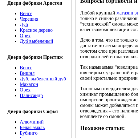
Вопросы сортности и
Двери фабрики Аристон
Любой крупный
магазин 
Венге
только в сильно различаю
Черешня
“технической” смолы может
Дуб
качества/комплектации со
Красное дерево
Орех
Дело в том, что не только 
Дуб выбеленый
достаточно легко определ
толстом слое при разгляды
отвердителей и пластифик
Двери фабрики Престиж
Так называемая “ювелирная
Венге
ювелирных украшений и ра
Вишня
своей кристально прозрачн
Дуб, выбеленный дуб
Махагон
Типовым отвердителем для
Орех
химикат промышленно боле
Палисандр
импортное происхождение 
смолы может добавляться 
отверждения – его наличие
Двери фабрики Софья
комплекте со смолой.
Алюминий
Белая эмаль
Похожие статьи:
Бубинго