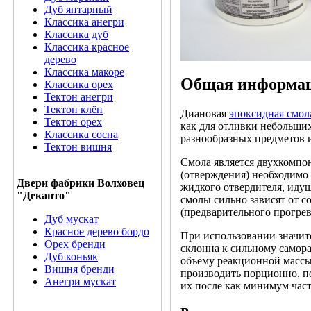
Дуб янтарный
Классика анегри
Классика дуб
Классика красное
дерево
Классика макоре
Общая информа
Классика орех
Тектон анегри
Тектон клён
Диановая
эпоксидная смол
Тектон орех
как для отливки небольших
Классика сосна
разнообразных предметов 
Тектон вишня
Смола является двухкомпон
(отверждения) необходимо
Двери фабрики Волховец
жидкого отвердителя, идущ
"Деканто"
смолы сильно зависят от с
(предварительного прогрев
Дуб мускат
Красное дерево бордо
При использовании значит
Орех бренди
склонна к сильному самор
Дуб коньяк
объёму реакционной массы
Вишня бренди
производить порционно, п
Анегри мускат
их после как минимум час