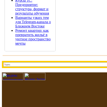
Курсы 1С:
Предприятие:
структура, формат и
результаты обучения
Варианты узких тем
для Telegram-канала о
Ближнем Востоке
Ремонт квартир: как
превратить жильё в
уютное пространство
мечты