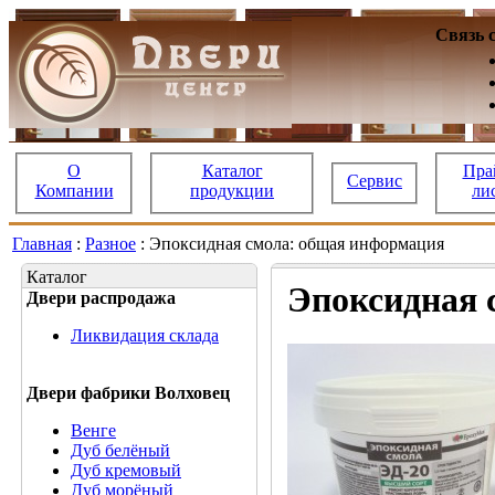
Связь 
О
Каталог
Пра
Сервис
Компании
продукции
ли
Главная
:
Разное
: Эпоксидная смола: общая информация
Каталог
Эпоксидная 
Двери распродажа
Ликвидация склада
Двери фабрики Волховец
Венге
Дуб белёный
Дуб кремовый
Дуб морёный