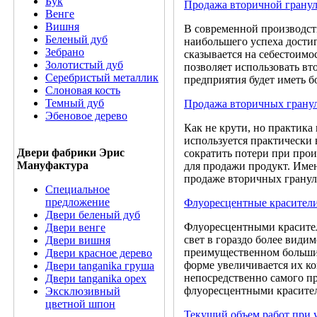
Бук
Продажа вторичной грану
Венге
Вишня
В современной производст
Беленый дуб
наибольшего успеха достиг
Зебрано
сказывается на себестоимо
Золотистый дуб
позволяет использовать втор
Серебристый металлик
предприятия будет иметь б
Слоновая кость
Темный дуб
Продажа вторичных грану
Эбеновое дерево
Как не крути, но практика
используется практически 
Двери фабрики Эрис
сократить потери при прои
Мануфактура
для продажи продукт. Име
продаже вторичных гранул П
Специальное
предложение
Флуоресцентные красител
Двери беленый дуб
Флуоресцентными красите
Двери венге
свет в гораздо более види
Двери вишня
преимущественном большин
Двери красное дерево
форме увеличивается их к
Двери tanganika груша
непосредственно самого п
Двери tanganika oрех
флуоресцентными красите
Эксклюзивный
цветной шпон
Текущий объем работ при