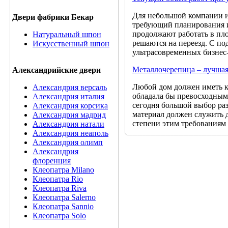
Для небольшой компании ил
Двери фабрики Бекар
требующий планирования и
продолжают работать в пл
Натуральный шпон
решаются на переезд. С п
Искусственный шпон
ультрасовременных бизнес-
Металлочерепица – лучшая
Александрийские двери
Любой дом должен иметь к
Александрия версаль
обладала бы превосходным
Александрия италия
сегодня большой выбор ра
Александрия корсика
материал должен служить 
Александрия мадрид
степени этим требованиям
Александрия натали
Александрия неаполь
Александрия олимп
Александрия
флоренция
Клеопатра Milano
Клеопатра Rio
Клеопатра Riva
Клеопатра Salerno
Клеопатра Sannio
Клеопатра Solo