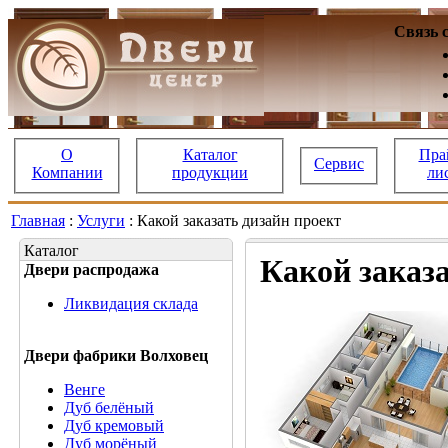
Связь 
О
Каталог
Пра
Сервис
Компании
продукции
ли
Главная
:
Услуги
: Какой заказать дизайн проект
Каталог
Какой заказа
Двери распродажа
Ликвидация склада
Двери фабрики Волховец
Венге
Дуб белёный
Дуб кремовый
Дуб морёный