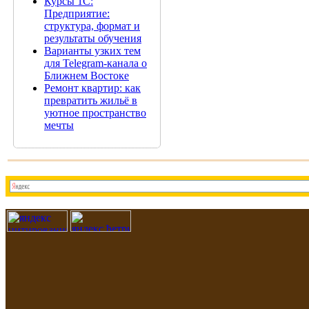
Курсы 1С:
Предприятие:
структура, формат и
результаты обучения
Варианты узких тем
для Telegram-канала о
Ближнем Востоке
Ремонт квартир: как
превратить жильё в
уютное пространство
мечты