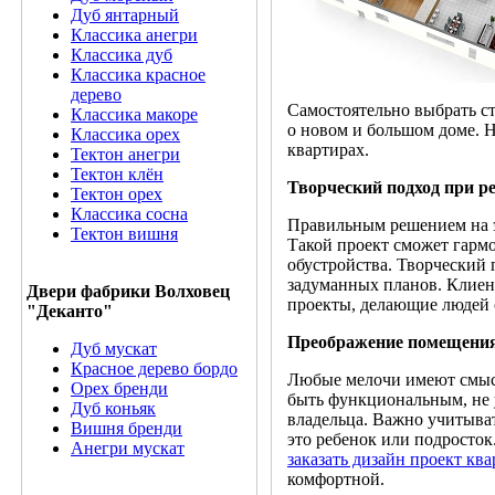
Дуб янтарный
Классика анегри
Классика дуб
Классика красное
дерево
Самостоятельно выбрать ст
Классика макоре
о новом и большом доме. 
Классика орех
квартирах.
Тектон анегри
Тектон клён
Творческий подход при р
Тектон орех
Классика сосна
Правильным решением на э
Тектон вишня
Такой проект сможет гармо
обустройства. Творческий
задуманных планов. Клиент
Двери фабрики Волховец
проекты, делающие людей 
"Деканто"
Преображение помещени
Дуб мускат
Красное дерево бордо
Любые мелочи имеют смысл
Орех бренди
быть функциональным, не 
Дуб коньяк
владельца. Важно учитыват
Вишня бренди
это ребенок или подросток.
Анегри мускат
заказать дизайн проект кв
комфортной.