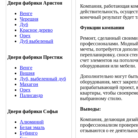
Двери фабрики Аристон
Компания, работающая ком
действительность, осущест
Венге
конечный результат будет 
Черешня
Дуб
Функции компании
Красное дерево
Орех
Ремонт, сделанный своими 
Дуб выбеленый
профессионалами. Модный 
мечты, потребуется дополн
перепланировку, снося сте
Двери фабрики Престиж
счет элементов на потоло
оборудования или мебели.
Венге
Вишня
Дополнительно могут быть
Дуб, выбеленный дуб
оборудования, мест закреп
Махагон
разрабатывающей проект, 
Орех
квартиры, чтобы своевреме
Палисандр
выбранному стилю.
Выводы:
Двери фабрики Софья
Компания, делающая дизай
Алюминий
профессионализм проверен 
Белая эмаль
отзываются о ее деятельнос
Бубинго