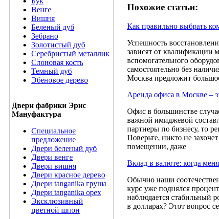
Бук
Похожие статьи:
Венге
Вишня
Как правильно выбрать ко
Беленый дуб
Зебрано
Успешность восстановлени
Золотистый дуб
зависят от квалификации м
Серебристый металлик
вспомогательного оборудо
Слоновая кость
самостоятельно без наличи
Темный дуб
Москва предложит большое
Эбеновое дерево
Аренда офиса в Москве – э
Двери фабрики Эрис
Офис в большинстве случае
Мануфактура
важной имиджевой составл
партнеры по бизнесу, то р
Специальное
Поверьте, никто не захоче
предложение
помещении, даже
Двери беленый дуб
Двери венге
Вклад в валюте: когда меня
Двери вишня
Двери красное дерево
Обычно наши соотечествен
Двери tanganika груша
курс уже поднялся проценто
Двери tanganika oрех
наблюдается стабильный ро
Эксклюзивный
в долларах? Этот вопрос се
цветной шпон