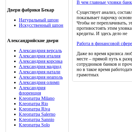
В чем главные уловки банк
Двери фабрики Бекар
Существует анализ, состав
показывает парочку основ
Натуральный шпон
Чтобы не переплачивать, эт
Искусственный шпон
противостоять этим уловк
кредиты. И здесь дело не
Александрийские двери
Работа в финансовой сфер
Александрия версаль
Даже во время кризиса лю
Александрия италия
месте – прямой путь к раз
Александрия корсика
сотрудников банков и про
Александрия мадрид
но в такое время работода
Александрия натали
грамотных
Александрия неаполь
Александрия олимп
Александрия
флоренция
Клеопатра Milano
Клеопатра Rio
Клеопатра Riva
Клеопатра Salerno
Клеопатра Sannio
Клеопатра Solo