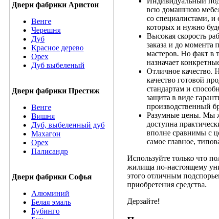
Индивидуальный подх
Двери фабрики Аристон
всю домашнюю мебель
со специалистами, и 
Венге
которых и нужно буд
Черешня
Высокая скорость ра
Дуб
заказа и до момента 
Красное дерево
мастеров. Но факт в 
Орех
назначает конкретные
Дуб выбеленый
Отличное качество. Н
качество готовой пр
стандартам и способ
Двери фабрики Престиж
защита в виде гарант
производственный бр
Венге
Разумные цены. Мы ж
Вишня
доступна практическ
Дуб, выбеленный дуб
вполне сравнимы с це
Махагон
самое главное, типов
Орех
Палисандр
Используйте только что по
жилища по-настоящему уни
этого отличным подспорьем
Двери фабрики Софья
приобретения средства.
Алюминий
Дерзайте!
Белая эмаль
Бубинго