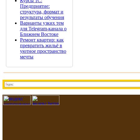
Курсы 1С:
Предприятие:
структура, формат и
результаты обучения
Варианты узких тем
для Telegram-канала о
Ближнем Востоке
Ремонт квартир: как
превратить жильё в
уютное пространство
мечты