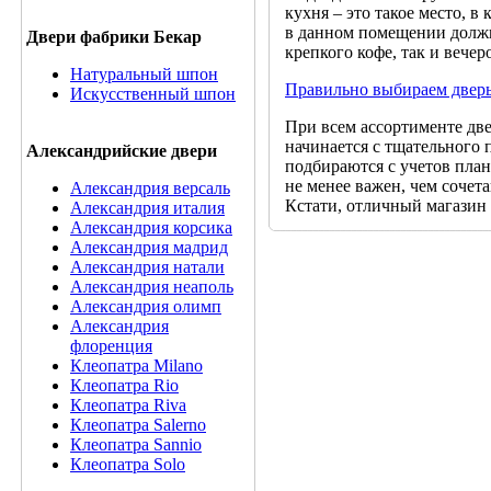
кухня – это такое место, 
в данном помещении должн
Двери фабрики Бекар
крепкого кофе, так и вече
Натуральный шпон
Правильно выбираем дверь
Искусственный шпон
При всем ассортименте две
начинается с тщательного
Александрийские двери
подбираются с учетов пла
не менее важен, чем сочет
Александрия версаль
Кстати, отличный магазин
Александрия италия
Александрия корсика
Александрия мадрид
Александрия натали
Александрия неаполь
Александрия олимп
Александрия
флоренция
Клеопатра Milano
Клеопатра Rio
Клеопатра Riva
Клеопатра Salerno
Клеопатра Sannio
Клеопатра Solo