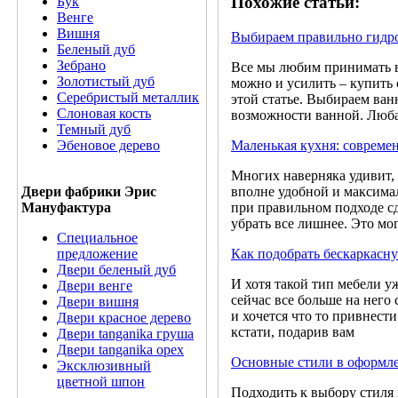
Похожие статьи:
Бук
Венге
Вишня
Выбираем правильно гидр
Беленый дуб
Зебрано
Все мы любим принимать в
Золотистый дуб
можно и усилить – купить 
Серебристый металлик
этой статье. Выбираем ван
Слоновая кость
возможности ванной. Люба
Темный дуб
Маленькая кухня: современ
Эбеновое дерево
Многих наверняка удивит,
вполне удобной и максима
Двери фабрики Эрис
при правильном подходе сде
Мануфактура
убрать все лишнее. Это мо
Специальное
Как подобрать бескаркасн
предложение
Двери беленый дуб
И хотя такой тип мебели у
Двери венге
сейчас все больше на него
Двери вишня
и хочется что то привнести
Двери красное дерево
кстати, подарив вам
Двери tanganika груша
Двери tanganika oрех
Основные стили в оформл
Эксклюзивный
цветной шпон
Подходить к выбору стиля 