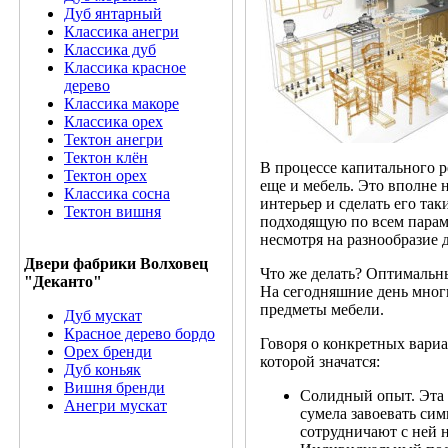
Дуб янтарный
Классика анегри
Классика дуб
Классика красное
дерево
Классика макоре
Классика орех
Тектон анегри
Тектон клён
В процессе капитального р
Тектон орех
еще и мебель. Это вполне
Классика сосна
интерьер и сделать его так
Тектон вишня
подходящую по всем парам
несмотря на разнообразие 
Двери фабрики Волховец
Что же делать? Оптимальн
"Деканто"
На сегодняшние день мног
предметы мебели.
Дуб мускат
Красное дерево бордо
Говоря о конкретных вари
Орех бренди
которой значатся:
Дуб коньяк
Вишня бренди
Солидный опыт. Эта
Анегри мускат
сумела завоевать си
сотрудничают с ней н