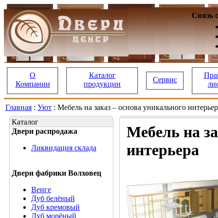
Связь 
О
Каталог
Пра
Сервис
Компании
продукции
ли
Главная
:
Уют
: Мебель на заказ – основа уникального интерье
Каталог
Мебель на за
Двери распродажа
интерьера
Ликвидация склада
Двери фабрики Волховец
Венге
Дуб белёный
Дуб кремовый
Дуб морёный