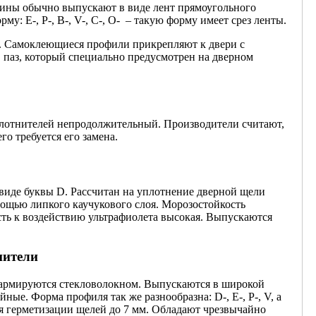
зины обычно выпускают в виде лент прямоугольного
: E-, P-, В-, V-, C-, O- – такую форму имеет срез ленты.
а. Самоклеющиеся профили прикрепляют к двери с
 паз, который специально предусмотрен на дверном
лотнителей непродолжительный. Производители считают,
о требуется его замена.
 виде буквы D. Рассчитан на уплотнение дверной щели
мощью липкого каучукового слоя. Морозостойкость
сть к воздействию ультрафиолета высокая. Выпускаются
нители
 армируются стекловолокном. Выпускаются в широкой
йные. Форма профиля так же разнообразна: D-, E-, P-, V, а
я герметизации щелей до 7 мм. Обладают чрезвычайно