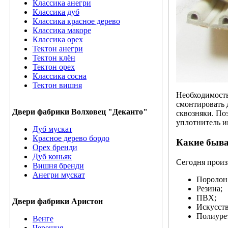
Классика анегри
Классика дуб
Классика красное дерево
Классика макоре
Классика орех
Тектон анегри
Тектон клён
Тектон орех
Классика сосна
Тектон вишня
Необходимость
смонтировать 
Двери фабрики Волховец "Деканто"
сквозняки. По
уплотнитель и
Дуб мускат
Красное дерево бордо
Какие быв
Орех бренди
Дуб коньяк
Сегодня произ
Вишня бренди
Анегри мускат
Поролон
Резина;
ПВХ;
Двери фабрики Аристон
Искусст
Полиуре
Венге
Черешня