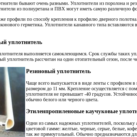
тнители бывают очень разными. Уплотнители из поролона и ре
тнители из полиуретана и ПВХ могут иметь самую различную форму
 же профили по способу крепления к профилю дверного полотн
онового герметика. Уплотнители канавного типа вставляются в
ый уплотнитель
лотнителя выполняется самоклеющимся. Срок службы таких уп
ый уплотнитель рассчитан на один отопительный сезон, после чег
Резиновый уплотнитель
Чаще всего выпускается в виде ленты с профилем в
размером до 11 мм. Крепление осуществляется с по
уплотнителя не превышает -40 градусов. Устойчиво
обычно белого или черного цвета.
Этиленпропиленовые каучуковые уплот
Одни из самых надежных уплотнителей, поскольку
цветовой гамме: желтые, черные, серые, белые, кофе
так же прямоугольный. Обычно предназначаются дл