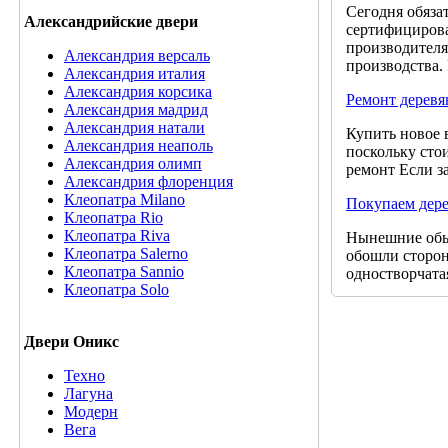
Сегодня обяза
Александрийские двери
сертифицирова
производителя,
Александрия версаль
производства.
Александрия италия
Александрия корсика
Ремонт деревя
Александрия мадрид
Александрия натали
Купить новое в
Александрия неаполь
поскольку сто
Александрия олимп
ремонт Если з
Александрия флоренция
Клеопатра Milano
Покупаем дере
Клеопатра Rio
Клеопатра Riva
Нынешние обыч
Клеопатра Salerno
обошли сторон
Клеопатра Sannio
одностворчата
Клеопатра Solo
Двери Оникс
Техно
Лагуна
Модерн
Вега