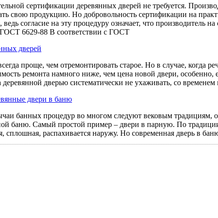
тельной сертификации деревянных дверей не требуется. Произво
ть свою продукцию. Но добровольность сертификации на практи
 ведь согласие на эту процедуру означает, что производитель н
 ГОСТ 6629-88 В соответствии с ГОСТ
нных дверей
сегда проще, чем отремонтировать старое. Но в случае, когда ре
имость ремонта намного ниже, чем цена новой двери, особенно,
а деревянной дверью систематически не ухаживать, со временем
вянные двери в баню
аи банных процедур во многом следуют вековым традициям, одн
ой баню. Самый простой пример – двери в парную. По традиции
я, сплошная, распахивается наружу. Но современная дверь в бан