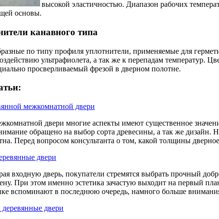
высокой эластичностью. Диапазон рабочих температу
щей основы.
ители канавного типа
разные по типу профиля уплотнители, применяемые для гермети
оздействию ультрафиолета, а так же к перепадам температур. Цв
ециально просверливаемый фрезой в дверном полотне.
атьи:
вянной межкомнатной двери
жкомнатной двери многие аспекты имеют существенное значение.
нимание обращено на выбор сорта древесины, а так же дизайн. Н
тна. Перед вопросом консультанта о том, какой толщины дверное
еревянные двери
ая входную дверь, покупатели стремятся выбрать прочный добр
ну. При этом именно эстетика зачастую выходит на первый план.
тике вспоминают в последнюю очередь, намного больше внимания
 деревянные двери