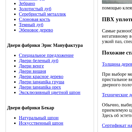
Зебрано
помощью клея
Золотистый дуб
Серебристый металлик
ПВХ уплотн
Слоновая кость
Темный дуб
Эбеновое дерево
Самые разнооб
негативному в
узкий паз, сп
Двери фабрики Эрис Мануфактура
Похожие ст
Специальное предложение
Двери беленый дуб
Толщина дере
Двери венге
Двери вишня
При выборе ме
Двери красное дерево
пристальное в
Двери tanganika груша
дверного поло
Двери tanganika oрех
Эксклюзивный цветной шпон
Технические д
Обычно, выбир
Двери фабрики Бекар
приемлемую це
Здесь об эсте
Натуральный шпон
Искусственный шпон
Сертификат на