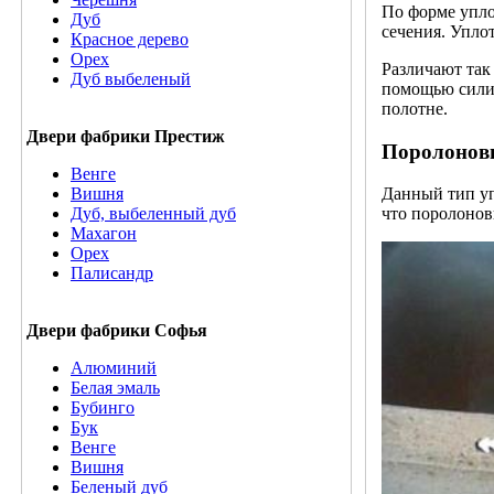
По форме упло
Дуб
сечения. Упло
Красное дерево
Орех
Различают так
Дуб выбеленый
помощью силик
полотне.
Двери фабрики Престиж
Поролонов
Венге
Вишня
Данный тип уп
Дуб, выбеленный дуб
что поролонов
Махагон
Орех
Палисандр
Двери фабрики Софья
Алюминий
Белая эмаль
Бубинго
Бук
Венге
Вишня
Беленый дуб