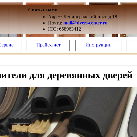
Связь с нами
:
Адрес: Ленинградский пр-т. д.18
Почта:
mail@dveri-center.ru
ICQ: 658963412
Сервис
Прайс-лист
Инструкции
ители для деревянных дверей