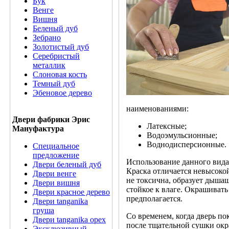
Бук
Венге
Вишня
Беленый дуб
Зебрано
Золотистый дуб
Серебристый
металлик
Слоновая кость
Темный дуб
Эбеновое дерево
наименованиями:
Двери фабрики Эрис
Латексные;
Мануфактура
Водоэмульсионные;
Воднодисперсионные.
Специальное
предложение
Использование данного вида
Двери беленый дуб
Краска отличается невысоко
Двери венге
не токсична, образует дыша
Двери вишня
стойкое к влаге. Окрашиват
Двери красное дерево
предполагается.
Двери tanganika
груша
Со временем, когда дверь по
Двери tanganika oрех
после тщательной сушки окр
Эксклюзивный