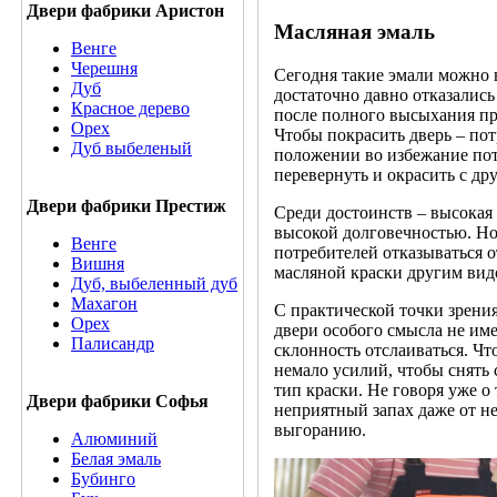
Двери фабрики Аристон
Масляная эмаль
Венге
Черешня
Сегодня такие эмали можно 
Дуб
достаточно давно отказались
Красное дерево
после полного высыхания пр
Орех
Чтобы покрасить дверь – пот
Дуб выбеленый
положении во избежание поте
перевернуть и окрасить с др
Двери фабрики Престиж
Среди достоинств – высокая 
высокой долговечностью. Но 
Венге
потребителей отказываться 
Вишня
масляной краски другим вид
Дуб, выбеленный дуб
Махагон
С практической точки зрени
Орех
двери особого смысла не име
Палисандр
склонность отслаиваться. Чт
немало усилий, чтобы снять 
тип краски. Не говоря уже о
Двери фабрики Софья
неприятный запах даже от не
выгоранию.
Алюминий
Белая эмаль
Бубинго