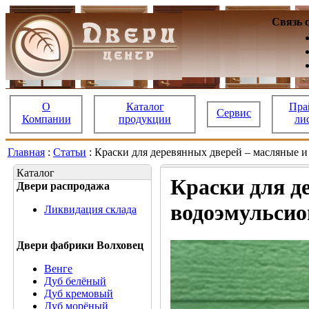
Связь 
О
Каталог
Пра
Сервис
Компании
продукции
ли
Главная
:
Статьи
: Краски для деревянных дверей – масляные 
Каталог
Краски для д
Двери распродажа
водоэмульси
Ликвидация склада
Двери фабрики Волховец
Венге
Дуб белёный
Дуб кремовый
Дуб морёный