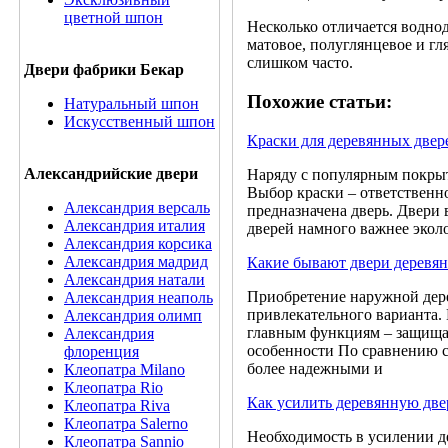
цветной шпон
Несколько отличается водно
матовое, полуглянцевое и гл
слишком часто.
Двери фабрики Бекар
Похожие статьи:
Натуральный шпон
Искусственный шпон
Краски для деревянных двер
Александрийские двери
Наряду с популярным покрыти
Выбор краски – ответственн
Александрия версаль
предназначена дверь. Двери
Александрия италия
дверей намного важнее эколо
Александрия корсика
Александрия мадрид
Какие бывают двери деревя
Александрия натали
Приобретение наружной дере
Александрия неаполь
привлекательного варианта.
Александрия олимп
главным функциям – защищат
Александрия
особенности По сравнению 
флоренция
более надежными и
Клеопатра Milano
Клеопатра Rio
Как усилить деревянную две
Клеопатра Riva
Клеопатра Salerno
Необходимость в усилении д
Клеопатра Sannio