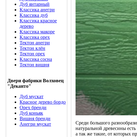
Дуб янтарный
Классика анегри
Классика дуб
Классика красное
дерево
Классика макоре
Классика орех
Тектон анегри
Тектон клён
Тектон орех
Классика сосна
Тектон вишня
Двери фабрики Волховец
"Деканто"
Дуб мускат
Красное дерево бордо
Орех бренди
Дуб коньяк
Вишня бренди
Среди большого разнообрази
Анегри мускат
натуральной древесины есть
а так же такие, от которых 