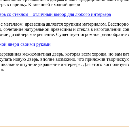
ерь в парилку. К внешней входной двери
ерь со стеклом – отличный выбор для любого интерьера
с металлом, древесина является хрупким материалом. Бесспорно,
о, сочетание натуральной древесины и стекла в изготовлении с
рное дизайнерское решение. Существует огромное разнообразие 
ной двери своими руками
 деревянная межкомнатная дверь, которая всем хороша, но вам к
купать новую дверь, вполне возможно, что приложив творческую
икальное штучное украшение интерьера. Для этого воспользуйте
ок