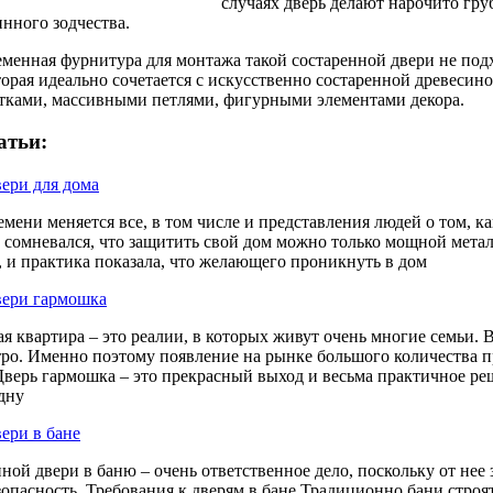
случаях дверь делают нарочито гр
инного зодчества.
менная фурнитура для монтажа такой состаренной двери не под
торая идеально сочетается с искусственно состаренной древес
тками, массивными петлями, фигурными элементами декора.
атьи:
ери для дома
емени меняется все, в том числе и представления людей о том, 
е сомневался, что защитить свой дом можно только мощной мета
 и практика показала, что желающего проникнуть в дом
вери гармошка
я квартира – это реалии, в которых живут очень многие семьи.
тро. Именно поэтому появление на рынке большого количества 
Дверь гармошка – это прекрасный выход и весьма практичное р
дну
ери в бане
ной двери в баню – очень ответственное дело, поскольку от нее 
зопасность. Требования к дверям в бане Традиционно бани строят