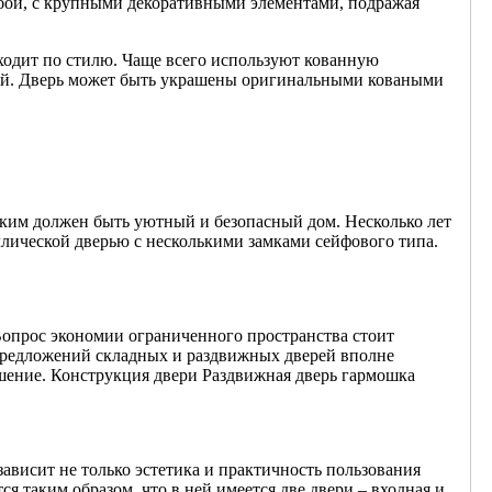
убой, с крупными декоративными элементами, подражая
ходит по стилю. Чаще всего используют кованную
иной. Дверь может быть украшены оригинальными коваными
каким должен быть уютный и безопасный дом. Несколько лет
ллической дверью с несколькими замками сейфового типа.
 Вопрос экономии ограниченного пространства стоит
предложений складных и раздвижных дверей вполне
ешение. Конструкция двери Раздвижная дверь гармошка
зависит не только эстетика и практичность пользования
ся таким образом, что в ней имеется две двери – входная и