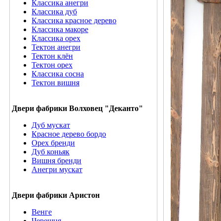
Классика анегри
Классика дуб
Классика красное дерево
Классика макоре
Классика орех
Тектон анегри
Тектон клён
Тектон орех
Классика сосна
Тектон вишня
Двери фабрики Волховец "Деканто"
Дуб мускат
Красное дерево бордо
Орех бренди
Дуб коньяк
Вишня бренди
Анегри мускат
Двери фабрики Аристон
Венге
Черешня