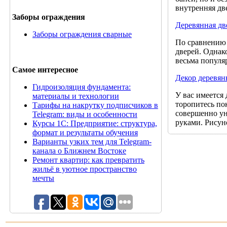
внутренняя дв
Заборы ограждения
Деревянная дв
Заборы ограждения сварные
По сравнению 
дверей. Однак
весьма популя
Самое интересное
Декор деревян
Гидроизоляция фундамента:
У вас имеется
материалы и технологии
торопитесь по
Тарифы на накрутку подписчиков в
совершенно ун
Telegram: виды и особенности
руками. Рисун
Курсы 1С: Предприятие: структура,
формат и результаты обучения
Варианты узких тем для Telegram-
канала о Ближнем Востоке
Ремонт квартир: как превратить
жильё в уютное пространство
мечты