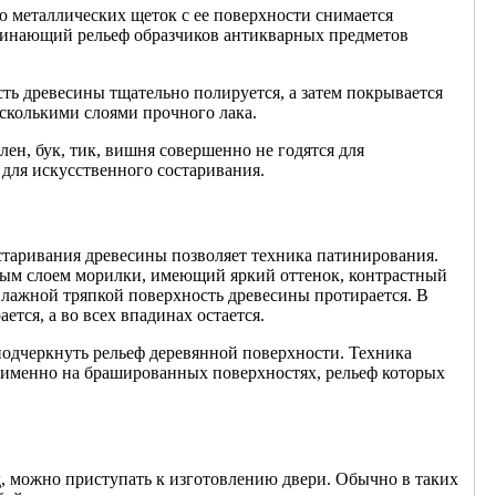
ю металлических щеток с ее поверхности снимается
оминающий рельеф образчиков антикварных предметов
сть древесины тщательно полируется, а затем покрывается
есколькими слоями прочного лака.
ен, бук, тик, вишня совершенно не годятся для
 для искусственного состаривания.
старивания древесины позволяет техника патинирования.
тым слоем морилки, имеющий яркий оттенок, контрастный
влажной тряпкой поверхность древесины протирается. В
ется, а во всех впадинах остается.
подчеркнуть рельеф деревянной поверхности. Техника
 именно на брашированных поверхностях, рельеф которых
, можно приступать к изготовлению двери. Обычно в таких