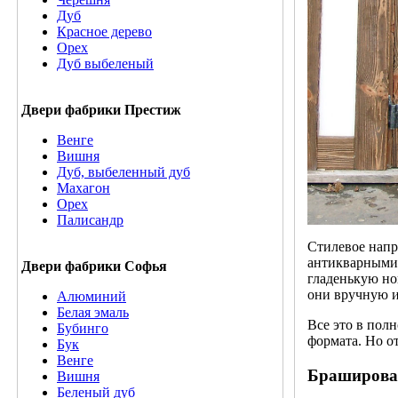
Дуб
Красное дерево
Орех
Дуб выбеленый
Двери фабрики Престиж
Венге
Вишня
Дуб, выбеленный дуб
Махагон
Орех
Палисандр
Стилевое напр
антикварными,
Двери фабрики Софья
гладенькую но
они вручную и 
Алюминий
Белая эмаль
Все это в пол
Бубинго
формата. Но от
Бук
Венге
Браширова
Вишня
Беленый дуб