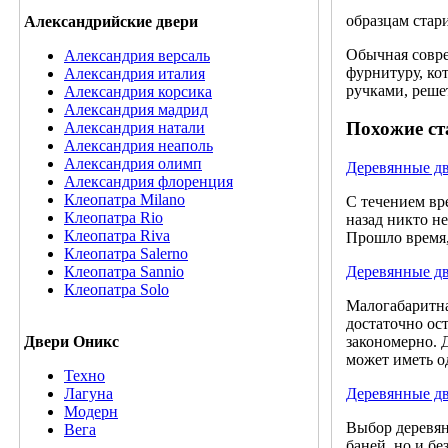
образцам стар
Александрийские двери
Обычная совре
Александрия версаль
фурнитуру, ко
Александрия италия
ручками, реше
Александрия корсика
Александрия мадрид
Похожие ст
Александрия натали
Александрия неаполь
Александрия олимп
Деревянные дв
Александрия флоренция
Клеопатра Milano
С течением вр
Клеопатра Rio
назад никто н
Клеопатра Riva
Прошло время,
Клеопатра Salerno
Клеопатра Sannio
Деревянные д
Клеопатра Solo
Малогабаритна
достаточно ос
Двери Оникс
закономерно. 
может иметь о
Техно
Лагуна
Деревянные дв
Модерн
Выбор деревян
Вега
баней, но и бе