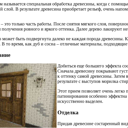
 называется специальная обработка древесины, когда с помощь
й слой. В результате древесина приобретает рельеф, очень нап
– это только часть работы. После снятия мягкого слоя, поверхно
 получения ровного и яркого оттенка. Далее дерево лакируют н
может быть подвергнута далеко не каждая порода древесины. Кл
 В то время, как дуб и сосна – отличные материалы, подходящие
ание
Добиться еще большего эффекта со
Сначала древесину покрывают гус
к оттенку самой древесины. Затем 
результате с выступов морилка стира
Этот прием позволяет очень легко 
патинирования особенно эффектна
искусственно выделен.
Отделка
Придав древесине состаренный вид