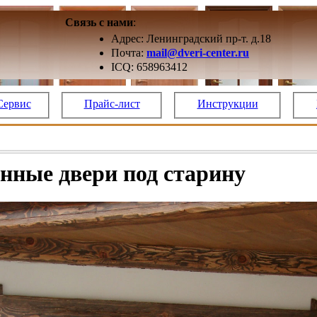
Связь с нами
:
Адрес: Ленинградский пр-т. д.18
Почта:
mail@dveri-center.ru
ICQ: 658963412
Сервис
Прайс-лист
Инструкции
нные двери под старину