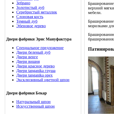
Зебрано
Брашированием
Золотистый дуб
верхний мягки
Серебристый металлик
мебели.
Слоновая кость
Браширование 
Темный дуб
морилками для
Эбеновое дерево
Брашированию 
браширования.
Двери фабрики Эрис Мануфактура
Специальное предложение
Патиниров
Двери беленый дуб
Двери венге
Двери вишня
Двери красное дерево
Двери tanganika груша
Двери tanganika oрех
Эксклюзивный цветной шпон
Двери фабрики Бекар
Натуральный шпон
Искусственный шпон