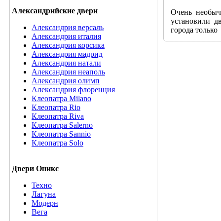
Александрийские двери
Очень необычн
установили две
Александрия версаль
города только
Александрия италия
Александрия корсика
Александрия мадрид
Александрия натали
Александрия неаполь
Александрия олимп
Александрия флоренция
Клеопатра Milano
Клеопатра Rio
Клеопатра Riva
Клеопатра Salerno
Клеопатра Sannio
Клеопатра Solo
Двери Оникс
Техно
Лагуна
Модерн
Вега