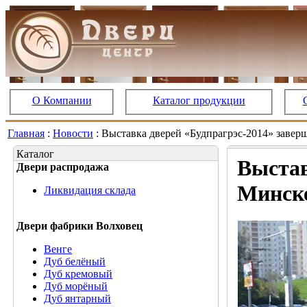
О Компании
Каталог продукции
Главная
:
Новости
: Выставка дверей «Будпрагрэс-2014» завер
Каталог
Выстав
Двери распродажа
Минск
Ликвидация склада
Двери фабрики Волховец
Венге
Дуб белёный
Дуб кремовый
Дуб морёный
Дуб янтарный