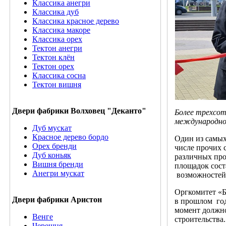
Классика анегри
Классика дуб
Классика красное дерево
Классика макоре
Классика орех
Тектон анегри
Тектон клён
Тектон орех
Классика сосна
Тектон вишня
Двери фабрики Волховец "Деканто"
Более трехсот
международной
Дуб мускат
Красное дерево бордо
Один из самых
Орех бренди
числе прочих 
Дуб коньяк
различных про
Вишня бренди
площадок сост
Анегри мускат
возможностей 
Оргкомитет «Б
Двери фабрики Аристон
в прошлом год
момент должно
Венге
строительства.
Черешня