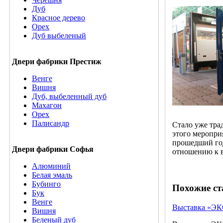
Дуб
Красное дерево
Орех
Дуб выбеленый
Двери фабрики Престиж
Венге
Вишня
Дуб, выбеленный дуб
Махагон
Орех
Палисандр
Стало уже тра
этого меропри
прошедший год
Двери фабрики Софья
отношению к в
Алюминий
Белая эмаль
Бубинго
Похожие ст
Бук
Венге
Выставка «ЭК
Вишня
Беленый дуб