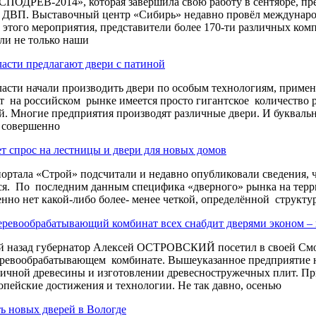
ПОДРЕВ-2014», которая завершила свою работу в сентябре, пр
ДВП. Выставочный центр «Сибирь» недавно провёл международ
 этого мероприятия, представители более 170-ти различных ком
ли не только наши
ласти предлагают двери с патиной
ласти начали производить двери по особым технологиям, приме
 на российском рынке имеется просто гигантское количество 
й. Многие предприятия производят различные двери. И буквал
и совершенно
ет спрос на лестницы и двери для новых домов
ортала «Строй» подсчитали и недавно опубликовали сведения, ч
ся. По последним данным специфика «дверного» рынка на терр
нно нет какой-либо более- менее четкой, определённой структу
ревообрабатывающий комбинат всех снабдит дверями эконом – 
й назад губернатор Алексей ОСТРОВСКИЙ посетил в своей Смо
ревообрабатывающем комбинате. Вышеуказанное предприятие н
личной древесины и изготовлении древесностружечных плит. Пр
опейские достижения и технологии. Не так давно, осенью
ть новых дверей в Вологде