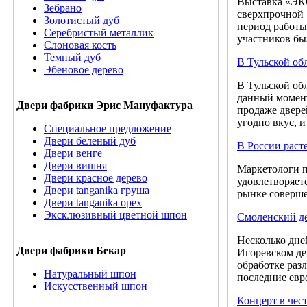
Выставка «ЭКС
Зебрано
сверхпрочной 
Золотистый дуб
период работы
Серебристый металлик
участников бы
Слоновая кость
Темный дуб
В Тульской об
Эбеновое дерево
В Тульской об
данный момент
Двери фабрики Эрис Мануфактура
продаже двере
угодно вкус, 
Специальное предложение
Двери беленый дуб
В России раст
Двери венге
Двери вишня
Маркетологи п
Двери красное дерево
удовлетворяет
Двери tanganika груша
рынке соверше
Двери tanganika oрех
Эксклюзивный цветной шпон
Смоленский де
Несколько дне
Двери фабрики Бекар
Игоревском де
обработке раз
Натуральный шпон
последние евр
Искусственный шпон
Концерт в чес