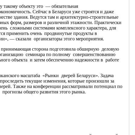
у такому объекту это — обязательная
кономичность. Сейчас в Беларуси уже строятся и даже
естве здания. Ведутся там и архитектурно-строительные
зных форм, размеров и различной этажности. Практически
чень сложными системами комплексного характера, для
тся применить очень продвинутые продукты в
ии», — сказали организаторы этого мероприятия.
а принимающая сторона подготовила обширную деловую
организацию семинара по полному совершенствованию
ьного объекта и затем обеспечению надежности в работе
канского масштаба «Рынки дверей Беларуси». Задача
 проследить текущие изменения, которые произошли за
верей. Также на конференции рассматривали потенциал по
 прогнозы общего развития этого рынка.