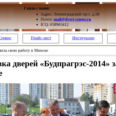
Связь с нами
:
Адрес: Ленинградский пр-т. д.18
Почта:
mail@dveri-center.ru
ICQ: 658963412
Сервис
Прайс-лист
Инструкции
шила свою работу в Минске
ка дверей «Будпрагрэс-2014» 
е