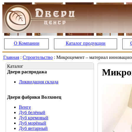
О Компании
Каталог продукции
Главная
:
Строительство
: Микроцемент – материал инновацио
Каталог
Микроц
Двери распродажа
Ликвидация склада
Двери фабрики Волховец
Венге
Дуб белёный
Дуб кремовый
Дуб морёный
Дуб янтарный