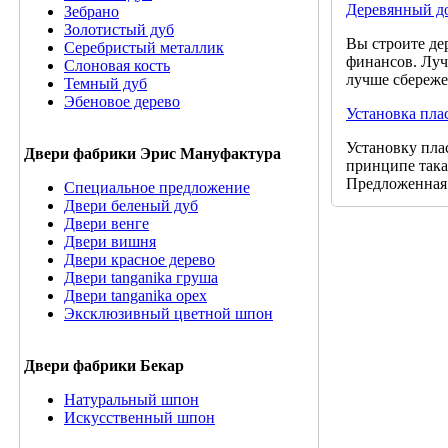
Деревянный д
Зебрано
Золотистый дуб
Вы строите де
Серебристый металлик
финансов. Луч
Слоновая кость
лучше сбереже
Темный дуб
Эбеновое дерево
Установка пла
Установку пла
Двери фабрики Эрис Мануфактура
принципе така
Предложенная 
Специальное предложение
Двери беленый дуб
Двери венге
Двери вишня
Двери красное дерево
Двери tanganika груша
Двери tanganika oрех
Эксклюзивный цветной шпон
Двери фабрики Бекар
Натуральный шпон
Искусственный шпон