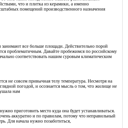
ствами, что и плитка из керамики, а именно
масштабных помещений производственного назначения
ты занимают все больше площади. Действительно порой
вится проблематичным. Давайте пробежимся по российскому
ачально соответствовать нашим суровым климатическим
ется не совсем привычная телу температура. Несмотря на
иглядной погодой, и осознается мысль о том, что жилище не
нушала нам
нужно приготовить место куда она будет устанавливаться.
очень аккуратно и по правилам, потому что неправильный
рь. Для начала нужно позаботиться,