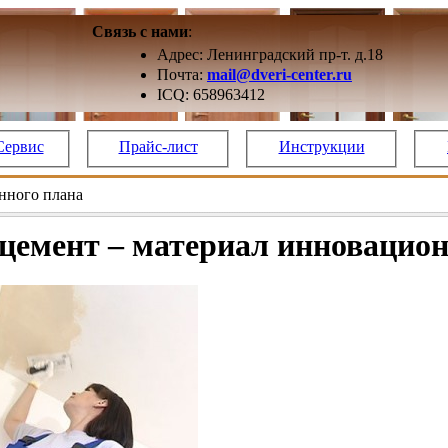
Связь с нами
:
Адрес: Ленинградский пр-т. д.18
Почта:
mail@dveri-center.ru
ICQ: 658963412
Сервис
Прайс-лист
Инструкции
нного плана
емент – материал инновацион