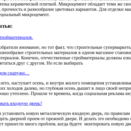
ены керамической плиткой. Микроцемент обладает теми же свой
, прочность и разнообразие цветовых вариантов. Для отделки 
ециальный микроцемент.
атьи:
тройматериалов.
обратили внимание, но тот факт, что строительные супермарке
разнообразие строительных материалов в одном магазине стано
териалов. Конечно, отечественные стройматериалы должны изн
етаться друг с другом. Но если выбирать
 дом снаружи…
 лето, наступает осень, и внутри жилого помещения устанавлива
них холодов далеко, но глубокая осень дышит в лицо своей непр
рошо утеплено. Прошли те времена, когда социальная реклама в
вать входную дверь?
ы установить новую металлическую входную дверь, по правилам 
ить дверной проем от прежней двери. И делать это необходимо 
т принести много проблем, когда будете монтировать новую две