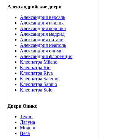
Александрийские двери
Александрия версаль
Александрия италия
Александрия корсика
Александрия мадрид
Александрия натали
Александрия неаполь
Александрия олимп
Александрия флоренция
Клеопатра Milano
Клеопатра Rio
Клеопатра Riva
Клеопатра Salerno
Клеопатра Sannio
Клеопатра Solo
Двери Оникс
Техно
Лагуна
Модерн
Вега