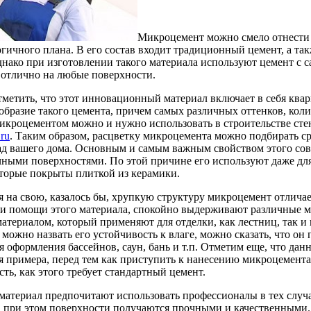
Микроцемент можно смело отнести
гичного плана. В его состав входит традиционный цемент, а та
днако при изготовлении такого материала используют цемент с 
 отлично на любые поверхности.
тметить, что этот инновационный материал включает в себя ква
образие такого цемента, причем самых различных оттенков, колич
икроцементом можно и нужно использовать в строительстве стен,
ru
. Таким образом, расцветку микроцемента можно подбирать сра
д вашего дома. Основным и самым важным свойством этого совр
ными поверхностями. По этой причине его используют даже для о
оторые покрыты плиткой из керамики.
я на свою, казалось бы, хрупкую структуру микроцемент отлича
и помощи этого материала, спокойно выдерживают различные ме
материалом, который применяют для отделки, как лестниц, так и
ожно назвать его устойчивость к влаге, можно сказать, что он 
я оформления бассейнов, саун, бань и т.п. Отметим еще, что дан
я примера, перед тем как приступить к нанесению микроцемента
ть, как этого требует стандартный цемент.
 материал предпочитают использовать профессионалы в тех случа
, при этом поверхности получаются прочными и качественными.