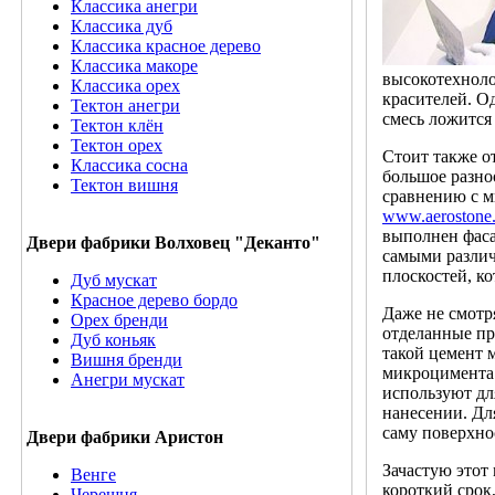
Классика анегри
Классика дуб
Классика красное дерево
Классика макоре
высокотехноло
Классика орех
красителей. О
Тектон анегри
смесь ложится
Тектон клён
Тектон орех
Стоит также о
Классика сосна
большое разно
Тектон вишня
сравнению с м
www.aerostone.
выполнен фаса
Двери фабрики Волховец "Деканто"
самыми различ
плоскостей, к
Дуб мускат
Красное дерево бордо
Даже не смотр
Орех бренди
отделанные пр
Дуб коньяк
такой цемент 
Вишня бренди
микроцимента м
Анегри мускат
используют дл
нанесении. Дл
саму поверхнос
Двери фабрики Аристон
Зачастую этот
Венге
короткий срок
Черешня