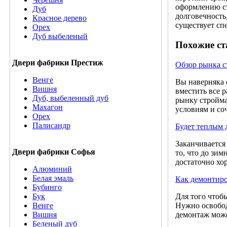
оформлению ст
Дуб
долговечность
Красное дерево
существует сп
Орех
Дуб выбеленый
Похожие ст
Двери фабрики Престиж
Обзор рынка с
Венге
Вы наверняка 
Вишня
вместить все 
Дуб, выбеленный дуб
рынку стройма
Махагон
условиям и соч
Орех
Палисандр
Будет теплым
Заканчивается
Двери фабрики Софья
то, что до зим
достаточно хо
Алюминий
Белая эмаль
Как демонтиро
Бубинго
Для того чтоб
Бук
Нужно освобод
Венге
демонтаж може
Вишня
Беленый дуб