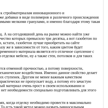
 к стройматериалам инновационного и
кже добавки в виде полимеров и различного происхождения
самыми мелкими гранулами, и именно благодаря этому такая
рц. А на сегодняшний день на рынке можно найти уже
ество которых превысило три десятка, а вот газобетон по
 кстати, газобетон лучше приобретать на сайте
зу же в зависимости от того, каким цветом будет
еменного материала является его отличное сцепление с
тделки мебели, ну а также стен, потолков и для таких
ется отменной прочностью, а потому поверхности,
ханические воздействия. Именно данное свойство делает
 их ступенек. Другим не менее важным качеством
практически не пропускает воду, а потому его зачастую
ный материал очень прост в своем использовании и
 нет необходимости специально подготавливать для этого
ях, когда отделку необходимо провести в максимально
 То есть такой метод можно назвать равносильным