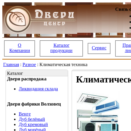
Связь 
О
Каталог
Пра
Сервис
Компании
продукции
ли
Главная
:
Разное
: Климатическая техника
Каталог
Климатическ
Двери распродажа
Ликвидация склада
Двери фабрики Волховец
Венге
Дуб белёный
Дуб кремовый
Дуб морёный