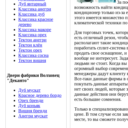
За по
Дуб янтарный
возможность найти кондиц
Классика анегри
кондиционер только из-за 
Классика дуб
этого имеется множество 
Классика красное
климатической техники п
дерево
Классика макоре
Для торговых точек, кото
Классика орех
есть отличный резон, что
Тектон анегри
располагают такие кондици
Тектон клён
поработать сплит-система 
Тектон орех
продать свое оснащение, и
Классика сосна
вообще не интересует. Зад
Тектон вишня
людьми не стоит. Когда в
огромный выбор современн
менеджеры дадут клиенту 
Двери фабрики Волховец
Все-таки данные фирмы в 
"Деканто"
покупать данные аппараты 
нет своих людей, которые
Дуб мускат
данные действия они беру
Красное дерево бордо
есть большие сомнения.
Орех бренди
Дуб коньяк
Только в специализирован
Вишня бренди
цене. В том случае если з
Анегри мускат
месте, то вы сможете получ