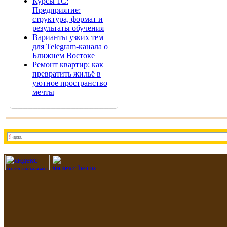
Курсы 1С:
Предприятие:
структура, формат и
результаты обучения
Варианты узких тем
для Telegram-канала о
Ближнем Востоке
Ремонт квартир: как
превратить жильё в
уютное пространство
мечты