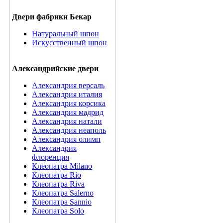
Двери фабрики Бекар
Натуральный шпон
Искусственный шпон
Александрийские двери
Александрия версаль
Александрия италия
Александрия корсика
Александрия мадрид
Александрия натали
Александрия неаполь
Александрия олимп
Александрия
флоренция
Клеопатра Milano
Клеопатра Rio
Клеопатра Riva
Клеопатра Salerno
Клеопатра Sannio
Клеопатра Solo