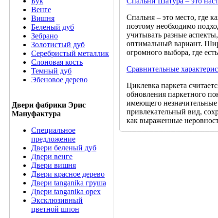
Спальни Шатура – это нас
Бук
Венге
Спальня – это место, где 
Вишня
поэтому необходимо подхо
Беленый дуб
учитывать разные аспекты,
Зебрано
оптимальный вариант. Шир
Золотистый дуб
огромного выбора, где есть
Серебристый металлик
Слоновая кость
Сравнительные характерис
Темный дуб
Эбеновое дерево
Циклевка паркета считаетс
обновления паркетного пок
имеющего незначительные 
Двери фабрики Эрис
привлекательный вид, сохр
Мануфактура
как выраженные неровност
Специальное
предложение
Двери беленый дуб
Двери венге
Двери вишня
Двери красное дерево
Двери tanganika груша
Двери tanganika oрех
Эксклюзивный
цветной шпон