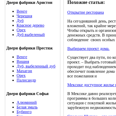
Похожие статьи:
Двери фабрики Аристон
Венге
Открытие ресторана
Черешня
Дуб
На сегодняшний день, рес
Красное дерево
вложений, так крайне мере
Орех
Чтобы открыть и организов
Дуб выбеленый
денежных средств. В принц
соблюдение своих особых 
Двери фабрики Престиж
Выбираем проект дома.
Венге
Существует два пути, по к
Вишня
проект. – Выбрать готовый
Дуб, выбеленный дуб
проходит под наблюдением
Махагон
обеспечит появление дома
Орех
все пожелания и
Палисандр
Мексике доступное жилье 
В Мексике давно реализуе
Двери фабрики Софья
программы в больших коли
Алюминий
ситуация с покупкой жилья
Белая эмаль
зарубежную недвижимость в
Бубинго