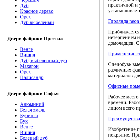
практичной и 
Дуб
устанавливает
Красное дерево
Орех
Гирлянда neon 
Дуб выбеленый
Приближается 
нетерпением н
Двери фабрики Престиж
домочадцев. С 
Венге
Применение с
Вишня
Дуб, выбеленный дуб
Спецобувь вме
Махагон
различных фак
Орех
материалов дл
Палисандр
Офисные поме
Двери фабрики Софья
Рабочее место
времени. Рабо
Алюминий
лицом всего п
Белая эмаль
Бубинго
Преимущества
Бук
Венге
Изобретение п
Вишня
покрытие. При
Беленый дуб