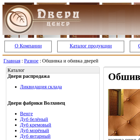
О Компании
Каталог продукции
Главная
:
Разное
: Обшивка и обивка дверей
Каталог
Обшивк
Двери распродажа
Ликвидация склада
Двери фабрики Волховец
Венге
Дуб белёный
Дуб кремовый
Дуб морёный
Дуб янтарный
хозяева очень 