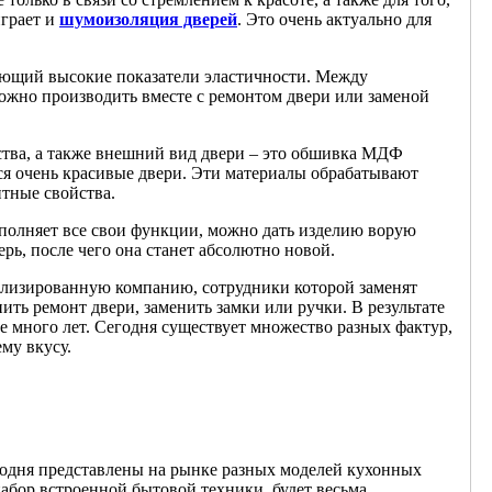
играет и
шумоизоляция дверей
. Это очень актуально для
еющий высокие показатели эластичности. Между
жно производить вместе с ремонтом двери или заменой
ства, а также внешний вид двери – это обшивка МДФ
я очень красивые двери. Эти материалы обрабатывают
тные свойства.
ыполняет все свои функции, можно дать изделию ворую
рь, после чего она станет абсолютно новой.
иализированную компанию, сотрудники которой заменят
ить ремонт двери, заменить замки или ручки. В результате
 много лет. Сегодня существует множество разных фактур,
му вкусу.
годня представлены на рынке разных моделей кухонных
абор встроенной бытовой техники, будет весьма