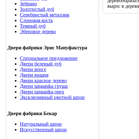
деревообрабат
Зебрано
вырос в дерев
Золотистый дуб
Серебристый металлик
Слоновая кость
Темный дуб
Эбеновое дерево
Двери фабрики Эрис Мануфактура
Специальное предложение
Двери беленый дуб
Двери венге
Двери вишня
Двери красное дерево
Двери tanganika груша
Двери tanganika oрех
Эксклюзивный цветной шпон
Двери фабрики Бекар
Натуральный шпон
Искусственный шпон