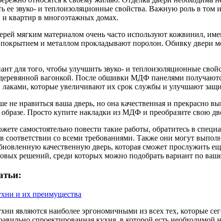
ь ее звуко- и теплоизоляционные свойства. Важную роль в том 
 и квартир в многоэтажных домах.
ерей мягким материалом очень часто используют кожвинил, им
покрытием и металлом прокладывают поролон. Обивку двери мо
ант для того, чтобы улучшить звуко- и теплоизоляционные свой
деревянной вагонкой. После обшивки МДФ панелями получаютс
лаками, которые увеличивают их срок службы и улучшают защи
ше не нравиться ваша дверь, но она качественная и прекрасно в
 образе. Просто купите накладки из МДФ и преобразите свою две
ожете самостоятельно повести такие работы, обратитесь в спец
 в соответствии со всеми требованиями. Также они могут выполн
бновленную качественную дверь, которая сможет прослужить еще
товых решений, среди которых можно подобрать вариант по ваше
атьи:
ухни и их преимущества
хни являются наиболее эргономичными из всех тех, которые се
равильно спроектированная кухня, в которой есть необходимой н