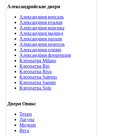
Александрийские двери
Александрия версаль
Александрия италия
Александрия корсика
Александрия мадрид
Александрия натали
Александрия неаполь
Александрия олимп
Александрия флоренция
Клеопатра Milano
Клеопатра Rio
Клеопатра Riva
Клеопатра Salerno
Клеопатра Sannio
Клеопатра Solo
Двери Оникс
Техно
Лагуна
Модерн
Вега