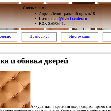
Связь с нами
:
Адрес: Ленинградский пр-т. д.18
Почта:
mail@dveri-center.ru
ICQ: 658963412
Сервис
Прайс-лист
Инструкции
а и обивка дверей
Аккуратная и красивая дверь создаст прямо с 
бережно относятся к своему жилью. Отделка двери необходима не 