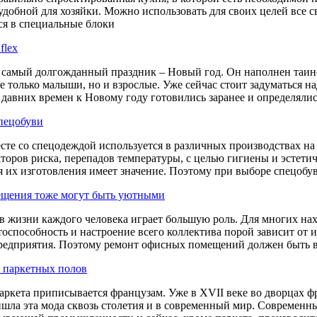
удобной для хозяйки. Можно использовать для своих целей все с
ся в специальные блоки
flex
самый долгожданный праздник – Новый год. Он наполнен таинс
е только малыши, но и взрослые. Уже сейчас стоит задуматься на
давних времен к Новому году готовились заранее и определялись
пецобуви
сте со спецодеждой используется в различных производствах на
торов риска, перепадов температуры, с целью гигиены и эстетич
я их изготовления имеет значение. Поэтому при выборе спецобув
щения тоже могут быть уютными
 в жизни каждого человека играет большую роль. Для многих н
тоспособность и настроение всего коллектива порой зависит от 
редприятия. Поэтому ремонт офисных помещений должен быть в
 паркетных полов
аркета приписывается французам. Уже в ХVII веке во дворцах ф
шла эта мода сквозь столетия и в современный мир. Современн