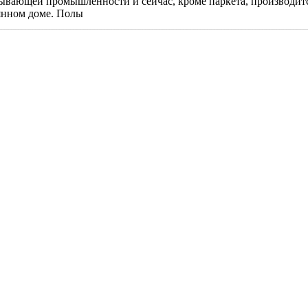
ывающей промышленности и сейчас, кроме паркета, производится 
янном доме. Полы