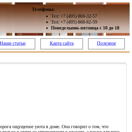
Телефоны
:
Тел: +7 (495) 869-32-57
Тел: +7 (495) 868-82-59
Понедельник-пятница с 10 до 18
Наши статьи
Карта сайта
Полезное
порога ощущение уюта в доме. Она говорит о том, что
только в связи со стремлением к красоте, а также для того,