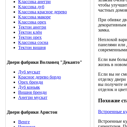
Классика анегри
чтобы улучшит
Классика дуб
частных домов
Классика красное дерево
Классика макоре
При обивке дв
Классика орех
декоративным 
Тектон анегри
замка.
Тектон клён
Тектон орех
Неплохой вари
Классика сосна
панелями или 
Тектон вишня
современными 
Если вам боль
Двери фабрики Волховец "Деканто"
жизнь в новом
Дуб мускат
Если вы не см
Красное дерево бордо
отделку двери
Орех бренди
вы получите о
Дуб коньяк
отделок и цве
Вишня бренди
Анегри мускат
Похожие ст
Встроенные к
Двери фабрики Аристон
Встроенные ку
Венге
гарнитуров. П
Черешня