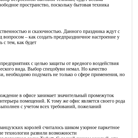
вободное пространство, поскольку бытовая техника
твенностью и сказочностью. Данного праздника ждут с
д вопросом – как создать предпраздничное настроение у
 с тем, как будет
 предприятиях с целью защиты от вредного воздействия
еского вида. Выбор спецобуви немал. Но качество
и, необходимо подумать не только о сфере применения, но
ахождение в офисе занимает значительный промежуток
интерьера помещений. К тому же офис является своего рода
ыполнен с учетом всех требований, пожеланий
ранцузских королей считалось шиком узорное паркетное
ые технологии развили возможности