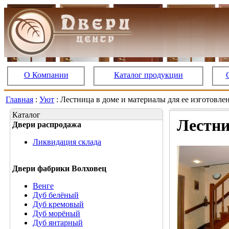
О Компании
Каталог продукции
Главная
:
Уют
: Лестница в доме и материалы для ее изготовле
Каталог
Лестни
Двери распродажа
Ликвидация склада
Двери фабрики Волховец
Венге
Дуб белёный
Дуб кремовый
Дуб морёный
Дуб янтарный