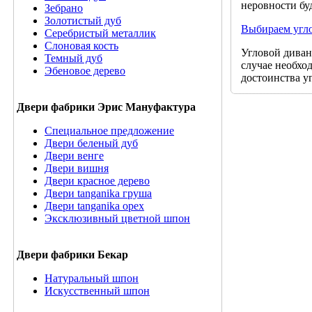
неровности бу
Зебрано
Золотистый дуб
Выбираем угл
Серебристый металлик
Слоновая кость
Угловой диван 
Темный дуб
случае необхо
Эбеновое дерево
достоинства у
Двери фабрики Эрис Мануфактура
Специальное предложение
Двери беленый дуб
Двери венге
Двери вишня
Двери красное дерево
Двери tanganika груша
Двери tanganika oрех
Эксклюзивный цветной шпон
Двери фабрики Бекар
Натуральный шпон
Искусственный шпон