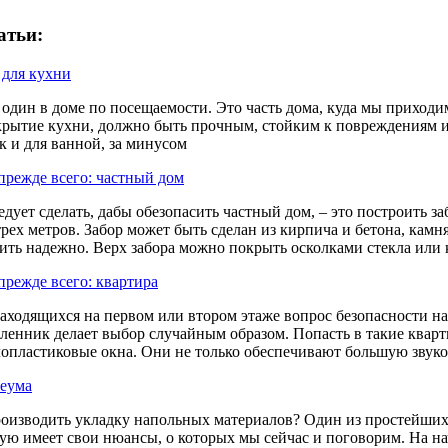
атьи:
 для кухни
один в доме по посещаемости. Это часть дома, куда мы приходим 
рытие кухни, должно быть прочным, стойким к повреждениям и, с
к и для ванной, за минусом
 прежде всего: частный дом
едует сделать, дабы обезопасить частный дом, – это построить з
 трех метров. Забор может быть сделан из кирпича и бетона, кам
пить надежно. Верх забора можно покрыть осколками стекла или
прежде всего: квартира
находящихся на первом или втором этаже вопрос безопасности на
ленник делает выбор случайным образом. Попасть в такие квар
лопластиковые окна. Они не только обеспечивают большую звук
леума
роизводить укладку напольных материалов? Один из простейших
тую имеет свои нюансы, о которых мы сейчас и поговорим. На на