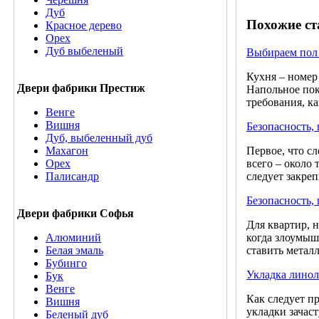
Дуб
Похожие ст
Красное дерево
Орех
Дуб выбеленый
Выбираем пол
Кухня – номер 
Двери фабрики Престиж
Напольное пок
требования, ка
Венге
Вишня
Безопасность,
Дуб, выбеленный дуб
Первое, что сл
Махагон
всего – около
Орех
следует закре
Палисандр
Безопасность, 
Двери фабрики Софья
Для квартир, 
когда злоумыш
Алюминий
ставить метал
Белая эмаль
Бубинго
Укладка лино
Бук
Венге
Как следует п
Вишня
укладки зачас
Беленый дуб