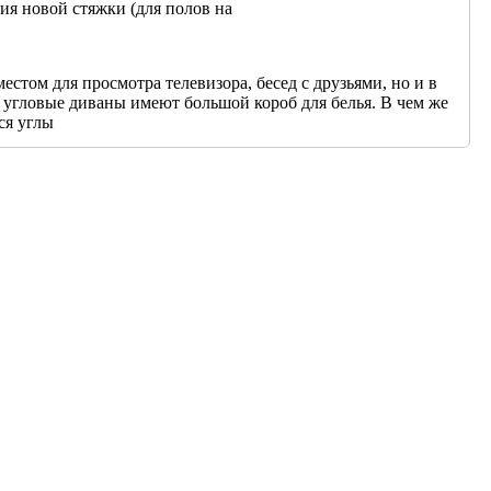
ия новой стяжки (для полов на
естом для просмотра телевизора, бесед с друзьями, но и в
е угловые диваны имеют большой короб для белья. В чем же
ся углы