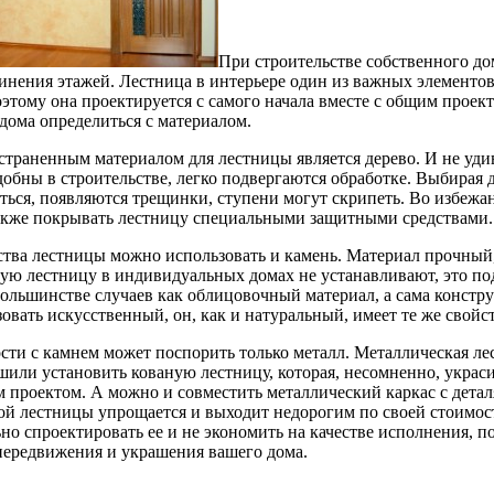
При строительстве собственного до
инения этажей. Лестница в интерьере один из важных элементов
оэтому она проектируется с самого начала вместе с общим проек
 дома определиться с материалом.
траненным материалом для лестницы является дерево. И не удив
добны в строительстве, легко подвергаются обработке. Выбирая д
ться, появляются трещинки, ступени могут скрипеть. Во избежа
также покрывать лестницу специальными защитными средствами.
ства лестницы можно использовать и камень. Материал прочный,
ую лестницу в индивидуальных домах не устанавливают, это по
большинстве случаев как облицовочный материал, а сама констр
овать искусственный, он, как и натуральный, имеет те же свойст
сти с камнем может поспорить только металл. Металлическая ле
шили установить кованую лестницу, которая, несомненно, украсит
 проектом. А можно и совместить металлический каркас с деталям
ой лестницы упрощается и выходит недорогим по своей стоимост
но спроектировать ее и не экономить на качестве исполнения, 
передвижения и украшения вашего дома.