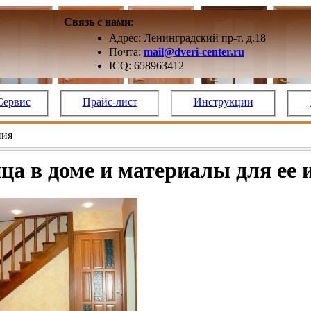
Связь с нами
:
Адрес: Ленинградский пр-т. д.18
Почта:
mail@dveri-center.ru
ICQ: 658963412
Сервис
Прайс-лист
Инструкции
ния
ца в доме и материалы для ее 