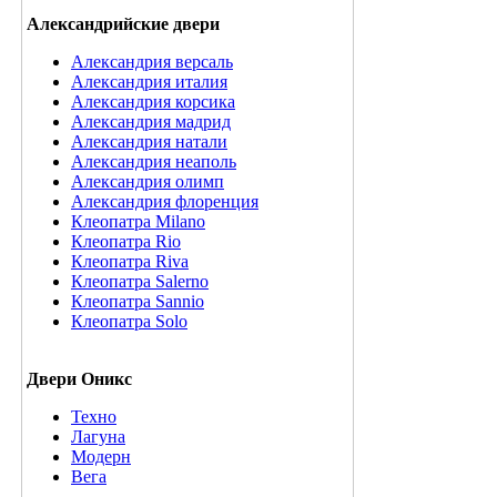
Александрийские двери
Александрия версаль
Александрия италия
Александрия корсика
Александрия мадрид
Александрия натали
Александрия неаполь
Александрия олимп
Александрия флоренция
Клеопатра Milano
Клеопатра Rio
Клеопатра Riva
Клеопатра Salerno
Клеопатра Sannio
Клеопатра Solo
Двери Оникс
Техно
Лагуна
Модерн
Вега