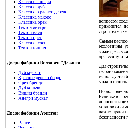
Классика анегри
Классика дуб
Классика красное дерево
Классика макоре
вопросом соед
Классика орех
приходится, п
Тектон анегри
строительстве
Тектон клён
Тектон орех
Самым распрос
Классика сосна
экологичны, у
Тектон вишня
может рассыха
древесину, а 
Двери фабрики Волховец "Деканто"
Для строитель
цельно каменн
Дуб мускат
используется 
Красное дерево бордо
можно использ
Орех бренди
Дуб коньяк
По долговечно
Вишня бренди
Если же вы ре
Анегри мускат
дорогостоящим
установки сам
важно правиль
Двери фабрики Аристон
безопасности 
Венге
Черешня