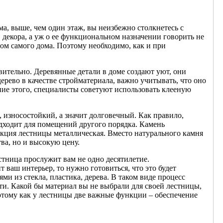
ма, выше, чем один этаж, вы неизбежно столкнетесь с
 декора, а уж о ее функциональном назначении говорить не
том самого дома. Поэтому необходимо, как и при
ительно. Деревянные детали в доме создают уют, они
ерево в качестве стройматериала, важно учитывать, что оно
ние этого, специалисты советуют использовать клееную
 износостойкий, а значит долговечный. Как правило,
дходит для помещений другого порядка. Камень
укция лестницы металлическая. Вместо натурального камня
ва, но и высокую цену.
стница прослужит вам не одно десятилетие.
 ваш интерьер, то нужно готовиться, что это будет
и из стекла, пластика, дерева. В таком виде процесс
и. Какой бы материал вы не выбрали для своей лестницы,
потому как у лестницы две важные функции – обеспечение