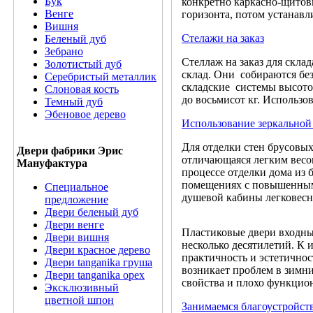
Бук
конкретно каркасно-щитов
Венге
горизонта, потом устанав
Вишня
Стелажи на заказ
Беленый дуб
Зебрано
Стеллаж на заказ для склад
Золотистый дуб
склад. Они собираются без
Серебристый металлик
складские системы высотой
Слоновая кость
до восьмисот кг. Использо
Темный дуб
Эбеновое дерево
Использование зеркальной
Для отделки стен брусовых
Двери фабрики Эрис
отличающаяся легким весом
Мануфактура
процессе отделки дома из 
помещениях с повышенным 
Специальное
душевой кабины легковесн
предложение
Двери беленый дуб
Двери венге
Пластиковые двери входны
Двери вишня
несколько десятилетий. К 
Двери красное дерево
практичность и эстетичнос
Двери tanganika груша
возникает проблем в зимни
Двери tanganika oрех
свойства и плохо функцио
Эксклюзивный
цветной шпон
Занимаемся благоустройст