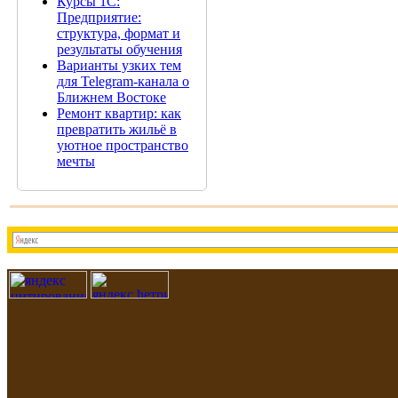
Курсы 1С:
Предприятие:
структура, формат и
результаты обучения
Варианты узких тем
для Telegram-канала о
Ближнем Востоке
Ремонт квартир: как
превратить жильё в
уютное пространство
мечты