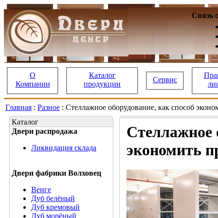
Связь 
О
Каталог
Пра
Сервис
Компании
продукции
ли
Главная
:
Разное
: Стеллажное оборудование, как способ экон
Каталог
Стеллажное о
Двери распродажа
экономить п
Ликвидация склада
Двери фабрики Волховец
Венге
Дуб белёный
Дуб кремовый
Дуб морёный