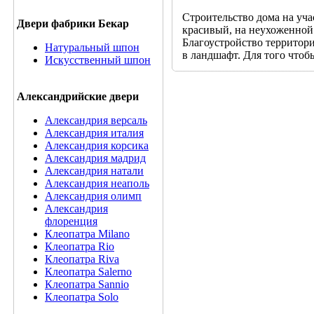
Строительство дома на уча
Двери фабрики Бекар
красивый, на неухоженной 
Благоустройство территор
Натуральный шпон
в ландшафт. Для того чтоб
Искусственный шпон
Александрийские двери
Александрия версаль
Александрия италия
Александрия корсика
Александрия мадрид
Александрия натали
Александрия неаполь
Александрия олимп
Александрия
флоренция
Клеопатра Milano
Клеопатра Rio
Клеопатра Riva
Клеопатра Salerno
Клеопатра Sannio
Клеопатра Solo