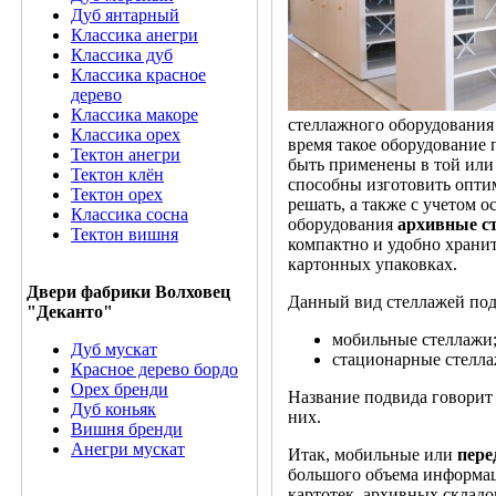
Дуб янтарный
Классика анегри
Классика дуб
Классика красное
дерево
Классика макоре
стеллажного оборудования
Классика орех
время такое оборудование
Тектон анегри
быть применены в той или
Тектон клён
способны изготовить оптим
Тектон орех
решать, а также с учетом 
Классика сосна
оборудования
архивные с
Тектон вишня
компактно и удобно хранит
картонных упаковках.
Двери фабрики Волховец
Данный вид стеллажей подр
"Деканто"
мобильные стеллажи
Дуб мускат
стационарные стелла
Красное дерево бордо
Орех бренди
Название подвида говорит 
Дуб коньяк
них.
Вишня бренди
Анегри мускат
Итак, мобильные или
пере
большого объема информац
картотек, архивных склад