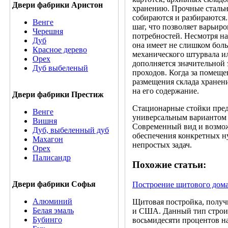
Двери фабрики Аристон
хранению. Прочные стальн
собираются и разбираются
Венге
шаг, что позволяет варьир
Черешня
потребностей. Несмотря на
Дуб
она имеет не слишком бол
Красное дерево
механического штурвала и
Орех
дополняется значительной 
Дуб выбеленый
проходов. Когда за помеще
размещения склада хранен
на его содержание.
Двери фабрики Престиж
Стационарные стойки пре
Венге
универсальным вариантом 
Вишня
Современный вид и возмож
Дуб, выбеленный дуб
обеспечения конкретных н
Махагон
непростых задач.
Орех
Палисандр
Похожие статьи:
Двери фабрики Софья
Построение щитового дом
Алюминий
Щитовая постройка, получи
Белая эмаль
и США. Данный тип строите
Бубинго
восьмидесяти процентов н