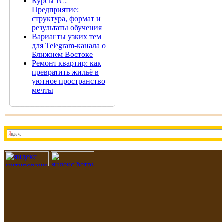
Курсы 1С:
Предприятие:
структура, формат и
результаты обучения
Варианты узких тем
для Telegram-канала о
Ближнем Востоке
Ремонт квартир: как
превратить жильё в
уютное пространство
мечты