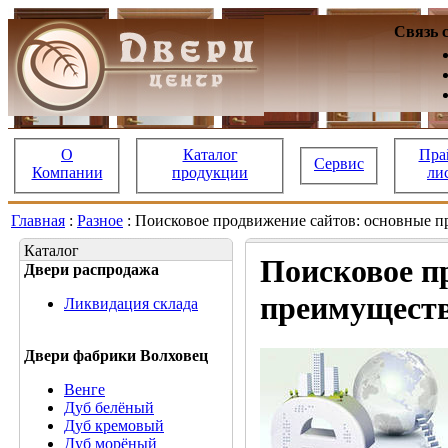
Связь 
О
Каталог
Пра
Сервис
Компании
продукции
ли
Главная
:
Разное
: Поисковое продвижение сайтов: основные 
Каталог
Поисковое п
Двери распродажа
преимущест
Ликвидация склада
Двери фабрики Волховец
Венге
Дуб белёный
Дуб кремовый
Дуб морёный