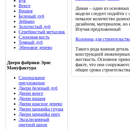
Бук
Венге
Диван – один из основных
Вишня
модели следует подойти с 
Беленый дуб
немалое количество разноо
Зебрано
дизайном, материалом, но 
Золотистый дуб
Изучая предложенный
Серебристый металлик
Слоновая кость
Колонны для строительств
Темный дуб
Эбеновое дерево
Такого рода важная деталь
конструкцией инженерных
жесткость. Основное прев
Двери фабрики Эрис
факте, что они сооружаютс
Мануфактура
общие сроки строительств
Специальное
предложение
Двери беленый дуб
Двери венге
Двери вишня
Двери красное дерево
Двери tanganika груша
Двери tanganika oрех
Эксклюзивный
цветной шпон