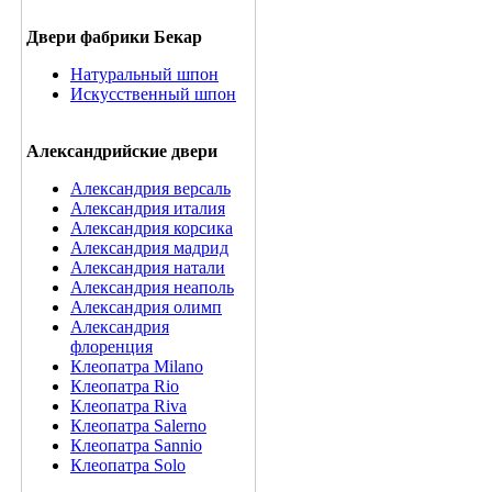
Двери фабрики Бекар
Натуральный шпон
Искусственный шпон
Александрийские двери
Александрия версаль
Александрия италия
Александрия корсика
Александрия мадрид
Александрия натали
Александрия неаполь
Александрия олимп
Александрия
флоренция
Клеопатра Milano
Клеопатра Rio
Клеопатра Riva
Клеопатра Salerno
Клеопатра Sannio
Клеопатра Solo