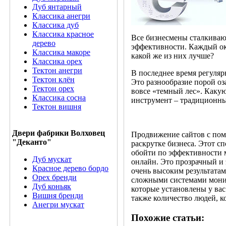
Дуб янтарный
Классика анегри
Классика дуб
Классика красное
Все бизнесмены сталкиваю
дерево
эффективности. Каждый ок
Классика макоре
какой же из них лучше?
Классика орех
Тектон анегри
В последнее время регуля
Тектон клён
Это разнообразие порой оз
Тектон орех
вовсе «темный лес». Каку
Классика сосна
инструмент – традиционн
Тектон вишня
Двери фабрики Волховец
Продвижение сайтов с пом
"Деканто"
раскрутке бизнеса. Этот с
обойти по эффективности 
Дуб мускат
онлайн. Это прозрачный и 
Красное дерево бордо
очень высоким результата
Орех бренди
сложными системами монит
Дуб коньяк
которые установлены у вас
Вишня бренди
также количество людей, к
Анегри мускат
Похожие статьи: