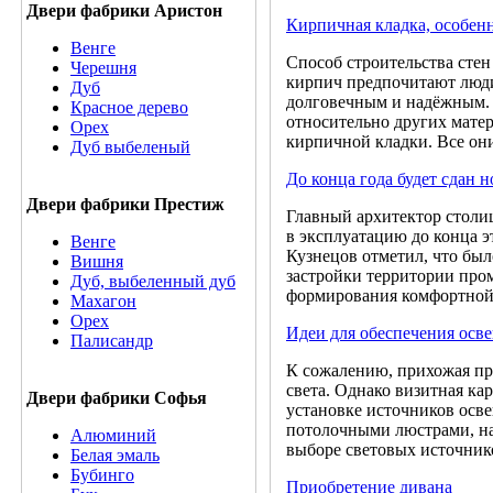
Двери фабрики Аристон
Кирпичная кладка, особен
Венге
Способ строительства сте
Черешня
кирпич предпочитают люди,
Дуб
долговечным и надёжным. 
Красное дерево
относительно других матер
Орех
кирпичной кладки. Все он
Дуб выбеленый
До конца года будет сдан
Двери фабрики Престиж
Главный архитектор столи
в эксплуатацию до конца 
Венге
Кузнецов отметил, что бы
Вишня
застройки территории про
Дуб, выбеленный дуб
формирования комфортной 
Махагон
Орех
Идеи для обеспечения осв
Палисандр
К сожалению, прихожая пр
света. Однако визитная ка
Двери фабрики Софья
установке источников осв
потолочными люстрами, н
Алюминий
выборе световых источнико
Белая эмаль
Бубинго
Приобретение дивана