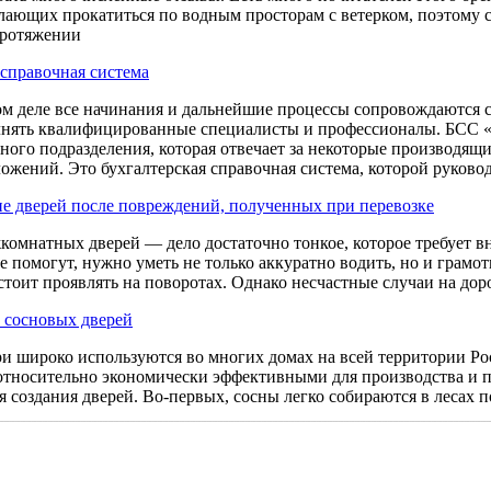
лающих прокатиться по водным просторам с ветерком, поэтому с
протяжении
 справочная система
ом деле все начинания и дальнейшие процессы сопровождаются
ять квалифицированные специалисты и профессионалы. БСС «С
рного подразделения, которая отвечает за некоторые производящ
ожений. Это бухгалтерская справочная система, которой руково
е дверей после повреждений, полученных при перевозке
комнатных дверей — дело достаточно тонкое, которое требует в
 помогут, нужно уметь не только аккуратно водить, но и грамот
тоит проявлять на поворотах. Однако несчастные случаи на доро
 сосновых дверей
и широко используются во многих домах на всей территории Росс
относительно экономически эффективными для производства и пр
 создания дверей. Во-первых, сосны легко собираются в лесах п