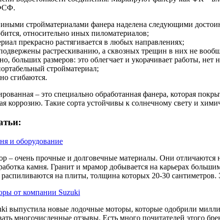
ФСФ.
 иными стройматериалами фанера наделена следующими достои
обится, относительно иных пиломатериалов;
ериал прекрасно растягивается в любых направлениях;
 подвержены растрескиванию, а сквозных трещин в них не вообщ
чно, больших размеров: это облегчает и укорачивает работы, нет
спортабельный стройматериал;
чно сгибаются.
рованная – это специально обработанная фанера, которая покр
 коррозию. Такие сорта устойчивы к солнечному свету и хими
атьи:
ня и оборудование
ор – очень прочные и долговечные материалы. Они отличаются 
работка камня. Гранит и мрамор добывается на карьерах большим
распиливаются на плиты, толщина которых 20-30 сантиметров. 
ры от компании Suzuki
ki выпустила новые лодочные моторы, которые одобрили миллио
вать многочисленные отзывы. Есть много почитателей этого бре