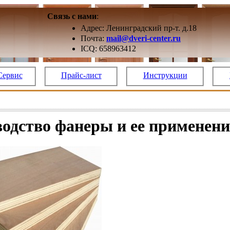
Связь с нами
:
Адрес: Ленинградский пр-т. д.18
Почта:
mail@dveri-center.ru
ICQ: 658963412
Сервис
Прайс-лист
Инструкции
одство фанеры и ее применени