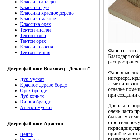
Классика анегри
Классика дуб
Классика красное дерево
Классика макоре
Классика орех
Тектон анегри
Тектон клён
Тектон орех
Классика сосна
Фанера – это 
Тектон вишня
Благодаря соб
распространени
Двери фабрики Волховец "Деканто"
Фанерные лист
интерьера, кр
Дуб мускат
ламинированна
Красное дерево бордо
отделке помещ
Орех бренди
при создании 
Дуб коньяк
Вишня бренди
Довольно широ
Анегри мускат
очень часто п
бытовых химич
строительному
Двери фабрики Аристон
перпендикуляр
приобретает н
Венге
различной сте
Черешня