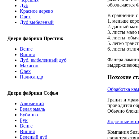
обозначается 
Дуб
Красное дерево
В сравнении с
Орех
1. меньше кор
Дуб выбеленый
2. данный мат
3. листы мало
4. листы, обы
Двери фабрики Престиж
5. легко тран
Венге
6. листы отли
Вишня
Фанера ламини
Дуб, выбеленный дуб
выдерживающая
Махагон
Орех
Похожие ст
Палисандр
Обработка кам
Двери фабрики Софья
Гранит и мрам
Алюминий
проводится об
Белая эмаль
Обычно блоки 
Бубинго
Бук
Лодочные мото
Венге
Вишня
Компания Suzu
Беленый дуб
свидетельство