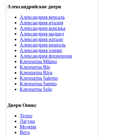
Александрийские двери
Александрия версаль
Александрия италия
Александрия корсика
Александрия мадрид
Александрия натали
Александрия неаполь
Александрия олимп
Александрия флоренция
Клеопатра Milano
Клеопатра Rio
Клеопатра Riva
Клеопатра Salerno
Клеопатра Sannio
Клеопатра Solo
Двери Оникс
Техно
Лагуна
Модерн
Вега