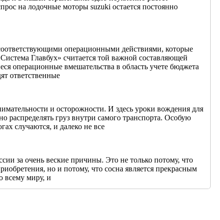
прос на лодочные моторы suzuki остается постоянно
 соответствующими операционными действиями, которые
истема Главбух» считается той важной составляющей
иеся операционные вмешательства в область учете бюджета
дят ответственные
нимательности и осторожности. И здесь уроки вождения для
но распределять груз внутри самого транспорта. Особую
гах случаются, и далеко не все
ии за очень веские причины. Это не только потому, что
иобретения, но и потому, что сосна является прекрасным
о всему миру, и