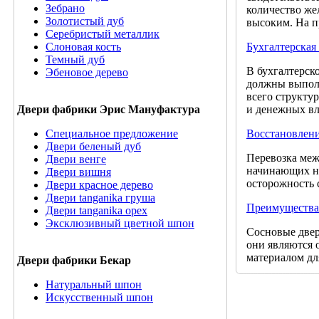
Зебрано
количество же
Золотистый дуб
высоким. На 
Серебристый металлик
Бухгалтерская
Слоновая кость
Темный дуб
В бухгалтерск
Эбеновое дерево
должны выполн
всего структу
и денежных вл
Двери фабрики Эрис Мануфактура
Восстановлени
Специальное предложение
Двери беленый дуб
Перевозка меж
Двери венге
начинающих не
Двери вишня
осторожность с
Двери красное дерево
Двери tanganika груша
Преимущества
Двери tanganika oрех
Эксклюзивный цветной шпон
Сосновые двер
они являются 
материалом для
Двери фабрики Бекар
Натуральный шпон
Искусственный шпон