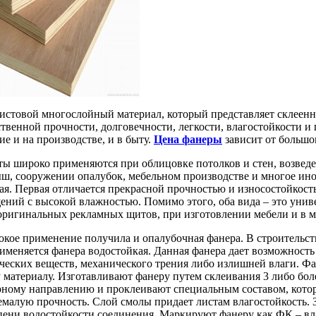
листовой многослойный материал, который представляет склеен
ственной прочности, долговечности, легкости, влагостойкости 
е и на производстве, и в быту.
Цена фанеры
зависит от большог
ы широко применяются при облицовке потолков и стен, возведен
ыш, сооружении опалубок, мебельном производстве и многое ино
я. Первая отличается прекрасной прочностью и износостойкостью
ений с высокой влажностью. Помимо этого, оба вида – это уни
оригинальных рекламных щитов, при изготовлении мебели и в м
кое применение получила и опалубочная фанера. В строительств
рименяется фанера водостойкая. Данная фанера дает возможность
еских веществ, механического трения либо излишней влаги. Фа
 материалу. Изготавливают фанеру путем склеивания 3 либо бо
ному направлению и проклеивают специальным составом, которы
емалую прочность. Слой смолы придает листам влагостойкость. З
пени водостойкости соединения. Маркируют фанеру как ФК – вла