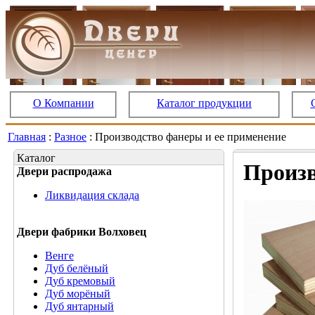
О Компании
Каталог продукции
Главная
:
Разное
: Производство фанеры и ее применение
Каталог
Произв
Двери распродажа
Ликвидация склада
Двери фабрики Волховец
Венге
Дуб белёный
Дуб кремовый
Дуб морёный
Дуб янтарный