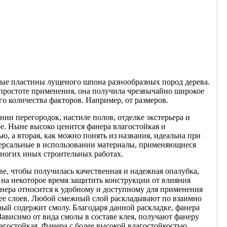
ные пластины лущеного шпона разнообразных пород дерева.
и простоте применения, она получила чрезвычайно широкое
о количества факторов. Например, от размеров.
ии перегородок, настиле полов, отделке экстерьера и
е. Ныне высоко ценится фанера влагостойкая и
, а вторая, как можно понять из названия, идеальна при
версальные в использовании материалы, применяющиеся
ногих иных строительных работах.
е, чтобы получилась качественная и надежная опалубка,
 на некоторое время защитить конструкции от влияния
нера относится к удобному и доступному для применения
лее слоев. Любой смежный слой раскладывают по взаимно
й содержит смолу. Благодаря данной раскладке, фанера
ависимо от вида смолы в составе клея, получают фанеру
гостойкая. Фанера с более высокой влагостойкостью