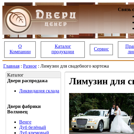
Связь 
О
Каталог
Пра
Сервис
Компании
продукции
ли
Главная
:
Разное
: Лимузин для свадебного кортежа
Каталог
Лимузин для с
Двери распродажа
Ликвидация склада
Двери фабрики
Волховец
Венге
Дуб белёный
Дуб кремовый