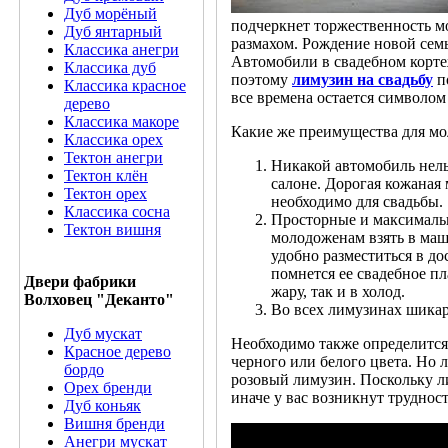
Дуб морёный
подчеркнет торжественность мо
Дуб янтарный
размахом. Рождение новой семь
Классика анегри
Автомобили в свадебном корт
Классика дуб
поэтому
лимузин на свадьбу
п
Классика красное
все времена остается символом
дерево
Классика макоре
Какие же преимущества для мо
Классика орех
Тектон анегри
Никакой автомобиль нель
Тектон клён
салоне. Дорогая кожаная 
Тектон орех
необходимо для свадьбы.
Классика сосна
Просторные и максималь
Тектон вишня
молодоженам взять в маш
удобно разместиться в до
помнется ее свадебное п
Двери фабрики
жару, так и в холод.
Волховец "Деканто"
Во всех лимузинах шикар
Дуб мускат
Необходимо также определится
Красное дерево
черного или белого цвета. Но 
бордо
розовый лимузин. Поскольку ли
Орех бренди
иначе у вас возникнут трудност
Дуб коньяк
Вишня бренди
Анегри мускат