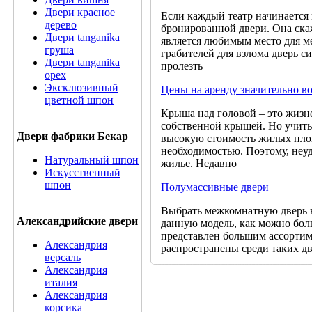
Двери красное
Если каждый театр начинается 
дерево
бронированной двери. Она скаж
Двери tanganika
является любимым место для м
груша
грабителей для взлома дверь с
Двери tanganika
пролезть
oрех
Эксклюзивный
Цены на аренду значительно во
цветной шпон
Крыша над головой – это жизне
собственной крышей. Но учит
Двери фабрики Бекар
высокую стоимость жилых площ
необходимостью. Поэтому, неу
Натуральный шпон
жилье. Недавно
Искусственный
шпон
Полумассивные двери
Выбрать межкомнатную дверь не
Александрийские двери
данную модель, как можно бол
представлен большим ассортим
Александрия
распространены среди таких дв
версаль
Александрия
италия
Александрия
корсика