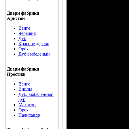
Двери фабрики
Аристон
Венге
Черешня
Дуб
Красное дерево
Орех
Дуб выбеленый
Двери фабрики
Престиж
Венге
Вишня
Дуб, выбеленный
дуб
Махагон
Орех
Палисандр