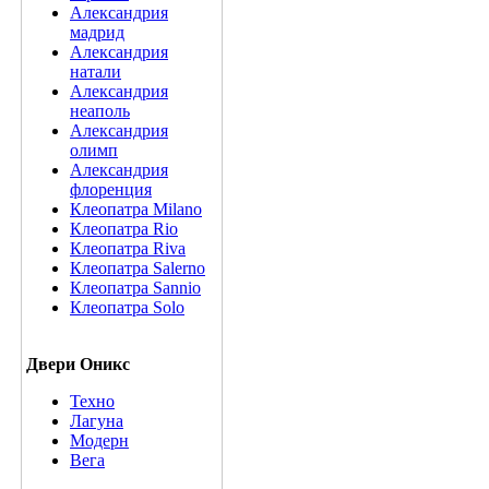
Александрия
мадрид
Александрия
натали
Александрия
неаполь
Александрия
олимп
Александрия
флоренция
Клеопатра Milano
Клеопатра Rio
Клеопатра Riva
Клеопатра Salerno
Клеопатра Sannio
Клеопатра Solo
Двери Оникс
Техно
Лагуна
Модерн
Вега