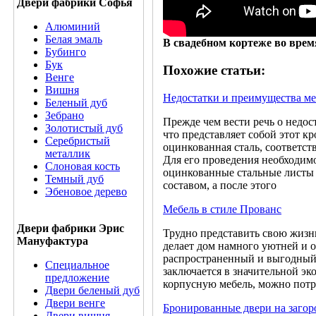
Двери фабрики Софья
Алюминий
Белая эмаль
В свадебном кортеже во врем
Бубинго
Бук
Похожие статьи:
Венге
Вишня
Недостатки и преимущества м
Беленый дуб
Зебрано
Прежде чем вести речь о недос
Золотистый дуб
что представляет собой этот 
Серебристый
оцинкованная сталь, соответст
металлик
Для его проведения необходим
Слоновая кость
оцинкованные стальные листы
Темный дуб
составом, а после этого
Эбеновое дерево
Мебель в стиле Прованс
Двери фабрики Эрис
Трудно представить свою жизнь
Мануфактура
делает дом намного уютней и о
распространенный и выгодный 
Специальное
заключается в значительной эк
предложение
корпусную мебель, можно потр
Двери беленый дуб
Двери венге
Бронированные двери на загор
Двери вишня