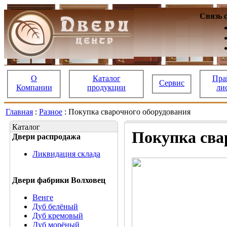
Связь 
О
Каталог
Пра
Сервис
Компании
продукции
ли
Главная
:
Разное
: Покупка сварочного оборудования
Каталог
Покупка сва
Двери распродажа
Ликвидация склада
Двери фабрики Волховец
Венге
Дуб белёный
Дуб кремовый
Дуб морёный