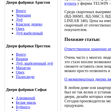
Двери фабрики Аристон
купить
у фирмы TELWIN – 
Венге
Среди сварочных выпрямит
Черешня
(ВД-306М1, ВД-506СЭ, В
Дуб
LINEAR 340). Цена на имп
Красное дерево
сварочный от отечественно
Орех
покупателем.
Дуб выбеленый
Похожие статьи:
Двери фабрики Престиж
Ответственное хранение и
Венге
Очень часто у многих люде
Вишня
это стало вполне возможно
Дуб, выбеленный дуб
сможете оставить свои вещ
Махагон
можно просто позвонить и 
Орех
Палисандр
О межкомнатных дверях в
В любом доме или квартир
Двери фабрики Софья
был не так велик и устана
двери, дизайн которых изм
Алюминий
Сегодня производители ме
Белая эмаль
продукции.
Бубинго