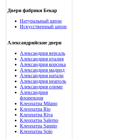
Двери фабрики Бекар
Натуральный шпон
Искусственный шпон
Александрийские двери
Александрия версаль
Александрия италия
Александрия корсика
Александрия мадрид
Александрия натали
Александрия неаполь
Александрия олимп
Александрия
флоренция
Клеопатра Milano
Клеопатра Rio
Клеопатра Riva
Клеопатра Salerno
Клеопатра Sannio
Клеопатра Solo