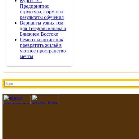
Курсы 1С:
Предприятие:
структура, формат и
результаты обучения
Варианты узких тем
для Telegram-канала о
Ближнем Востоке
Ремонт квартир: как
превратить жильё в
уютное пространство
мечты