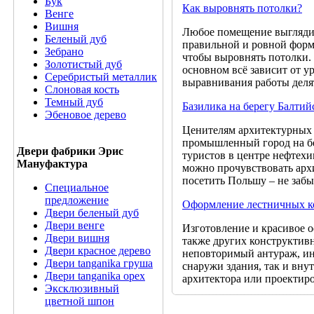
Бук
Как выровнять потолки?
Венге
Вишня
Любое помещение выглядит
Беленый дуб
правильной и ровной форм
Зебрано
чтобы выровнять потолки. 
Золотистый дуб
основном всё зависит от у
Серебристый металлик
выравнивания работы деля
Слоновая кость
Темный дуб
Базилика на берегу Балтий
Эбеновое дерево
Ценителям архитектурных 
промышленный город на бер
Двери фабрики Эрис
туристов в центре нефтех
Мануфактура
можно прочувствовать арх
посетить Польшу – не забы
Специальное
предложение
Оформление лестничных ко
Двери беленый дуб
Двери венге
Изготовление и красивое 
Двери вишня
также других конструктив
Двери красное дерево
неповторимый антураж, и
Двери tanganika груша
снаружи здания, так и внут
Двери tanganika oрех
архитектора или проектир
Эксклюзивный
цветной шпон