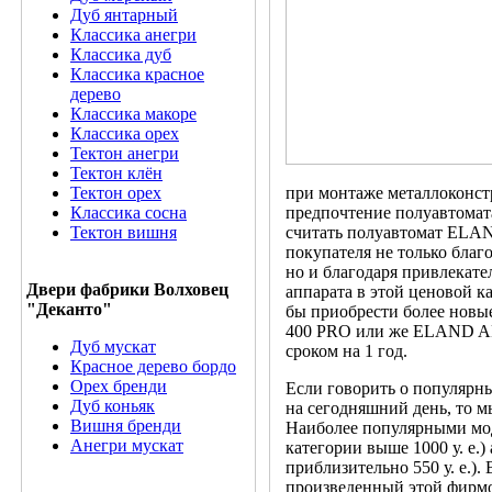
Дуб янтарный
Классика анегри
Классика дуб
Классика красное
дерево
Классика макоре
Классика орех
Тектон анегри
Тектон клён
Тектон орех
при монтаже металлоконст
Классика сосна
предпочтение полуавтома
Тектон вишня
считать полуавтомат ELA
покупателя не только благ
но и благодаря привлекате
Двери фабрики Волховец
аппарата в этой ценовой 
"Деканто"
бы приобрести более новы
400 PRO или же ELAND AR
Дуб мускат
сроком на 1 год.
Красное дерево бордо
Орех бренди
Если говорить о популярн
Дуб коньяк
на сегодняшний день, то 
Вишня бренди
Наиболее популярными мо
Анегри мускат
категории выше 1000 у. е
приблизительно 550 у. е.)
произведенный этой фирмо