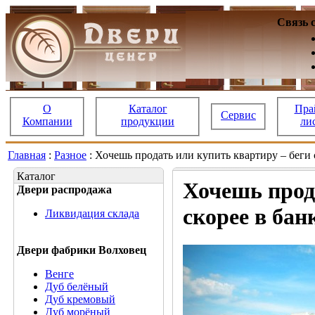
Связь 
О
Каталог
Пра
Сервис
Компании
продукции
ли
Главная
:
Разное
: Хочешь продать или купить квартиру – беги 
Каталог
Хочешь прод
Двери распродажа
скорее в бан
Ликвидация склада
Двери фабрики Волховец
Венге
Дуб белёный
Дуб кремовый
Дуб морёный