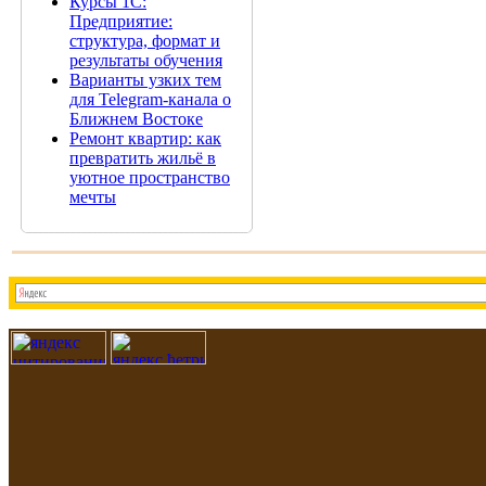
Курсы 1С:
Предприятие:
структура, формат и
результаты обучения
Варианты узких тем
для Telegram-канала о
Ближнем Востоке
Ремонт квартир: как
превратить жильё в
уютное пространство
мечты