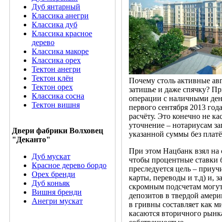
Дуб янтарный
Классика анегри
Классика дуб
Классика красное
дерево
Классика макоре
Классика орех
Тектон анегри
Тектон клён
Почему столь активные авг
Тектон орех
затишье и даже спячку? П
Классика сосна
операции с наличными день
Тектон вишня
первого сентября 2013 год
расчёту. Это конечно не кас
уточнение – нотариусам з
Двери фабрики Волховец
указанной суммы без плат
"Деканто"
При этом Нацбанк взял на с
Дуб мускат
чтобы процентные ставки 
Красное дерево бордо
преследуется цель – приуч
Орех бренди
карты, переводы и т.д) и,
Дуб коньяк
скромным подсчетам могут
Вишня бренди
депозитов в твердой амери
Анегри мускат
в гривны составляет как м
касаются вторичного рынка