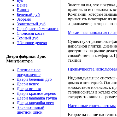
Бук
Знаете ли вы, что покупка
Венге
правильно использовать в
Вишня
Компании, которые занима
Беленый дуб
применять некоторые из ни
Зебрано
-приложение, которое позв
Золотистый дуб
Серебристый металлик
Мозаичная напольная плит
Слоновая кость
Темный дуб
Существуют различные фак
Эбеновое дерево
напольной плитки, дизайне
доступных на рынке делает
спокойствия и комфорта. Ц
Двери фабрики Эрис
такими
Мануфактура
Преимущества использова
Специальное
предложение
Индивидуальные системы о
Двери беленый дуб
домов и коттеджей. Однако
Двери венге
множеством нюансов, к пр
Двери вишня
теплоносителя в котлах от
Двери красное дерево
твердом топливе нагревает
Двери tanganika груша
Двери tanganika oрех
Настенные сплит-системы
Эксклюзивный
цветной шпон
Второе название настенны