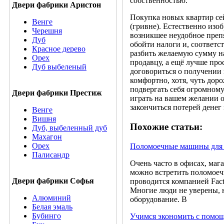
собственностью.
Двери фабрики Аристон
Покупка новых квартир сей
Венге
(гривне). Естественно изо
Черешня
возникшее неудобное преп
Дуб
обойти налоги и, соответс
Красное дерево
разбить желаемую сумму н
Орех
продавцу, а ещё лучше про
Дуб выбеленый
договориться о получении 
комфортно, хотя, чуть доро
подвергать себя огромном
Двери фабрики Престиж
играть на вашем желании 
закончиться потерей денег
Венге
Вишня
Похожие статьи:
Дуб, выбеленный дуб
Махагон
Орех
Поломоечные машины для 
Палисандр
Очень часто в офисах, ма
можно встретить поломое
Двери фабрики Софья
проводится компанией Fact
Многие люди не уверены, 
Алюминий
оборудование. В
Белая эмаль
Бубинго
Учимся экономить с помо