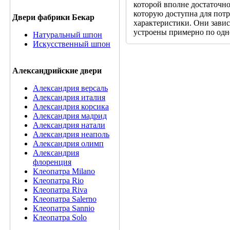
которой вполне достаточно
которую доступна для потр
Двери фабрики Бекар
характеристики. Они завис
устроены примерно по одн
Натуральный шпон
Искусственный шпон
Александрийские двери
Александрия версаль
Александрия италия
Александрия корсика
Александрия мадрид
Александрия натали
Александрия неаполь
Александрия олимп
Александрия
флоренция
Клеопатра Milano
Клеопатра Rio
Клеопатра Riva
Клеопатра Salerno
Клеопатра Sannio
Клеопатра Solo